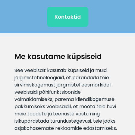
Kontaktid
KLIENDITUGI
Me kasutame küpsiseid
E-posti aadress
Infotelefon
See veebisait kasutab küpsiseid ja muid
info@veefiltrid.ee
+372 58862212
jälgimistehnoloogiaid, et parandada teie
sirvimiskogemust järgmistel eesmärkidel:
Vaata tööaegu
veebisaidi põhifunktsioonide
Reti tee 11, Peetri, 75312 Harju
võimaldamiseks
,
parema kliendikogemuse
maakond, Estonia
pakkumiseks veebisaidil
,
et mõõta teie huvi
meie toodete ja teenuste vastu ning
isikupärastada turundustegevusi
,
teie jaoks
asjakohasemate reklaamide edastamiseks
.