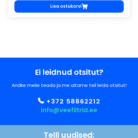
Lisa ostukorvi
Ei leidnud otsitut?
Andke meile teada ja me aitame teil leida otsitut!
+372 58862212
info@veefiltrid.ee
Telli uudised: