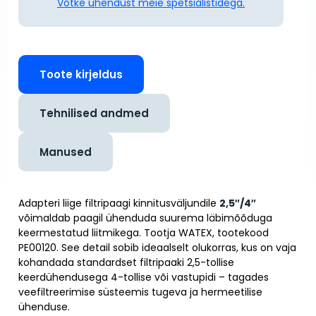
Võtke ühendust meie spetsialistidega.
Toote kirjeldus
Tehnilised andmed
Manused
Adapteri liige filtripaagi kinnitusväljundile
2,5″/4″
võimaldab paagil ühenduda suurema läbimõõduga
keermestatud liitmikega. Tootja WATEX, tootekood
PE00120. See detail sobib ideaalselt olukorras, kus on vaja
kohandada standardset filtripaaki 2,5-tollise
keerdühendusega 4-tollise või vastupidi – tagades
veefiltreerimise süsteemis tugeva ja hermeetilise
ühenduse.