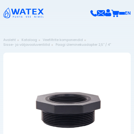
EN
Avaleht
Kataloog
Veefiltrite komponendid
Sisse- ja väljavooluventiilid
Paagi üleminekuadapter 2,5'' / 4''