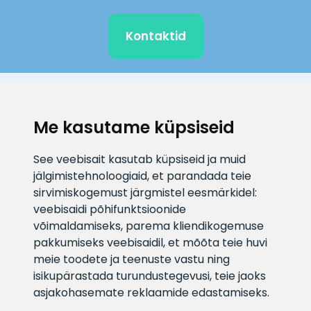
Kontaktid
KLIENDITUGI
Me kasutame küpsiseid
E-posti aadress
Infotelefon
See veebisait kasutab küpsiseid ja muid
info@veefiltrid.ee
+372 58862212
jälgimistehnoloogiaid, et parandada teie
sirvimiskogemust järgmistel eesmärkidel:
Vaata tööaegu
veebisaidi põhifunktsioonide
Reti tee 11, Peetri, 75312 Harju
võimaldamiseks
,
parema kliendikogemuse
maakond, Estonia
pakkumiseks veebisaidil
,
et mõõta teie huvi
meie toodete ja teenuste vastu ning
isikupärastada turundustegevusi
,
teie jaoks
asjakohasemate reklaamide edastamiseks
.