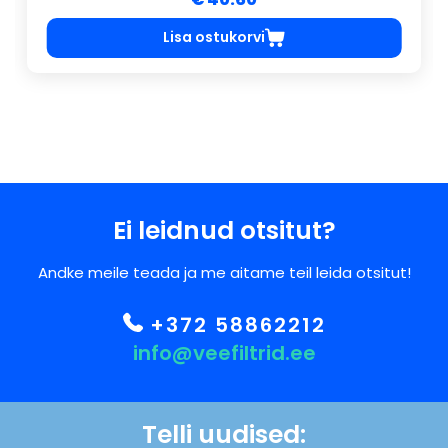
Lisa ostukorvi
Ei leidnud otsitut?
Andke meile teada ja me aitame teil leida otsitut!
+372 58862212
info@veefiltrid.ee
Telli uudised: