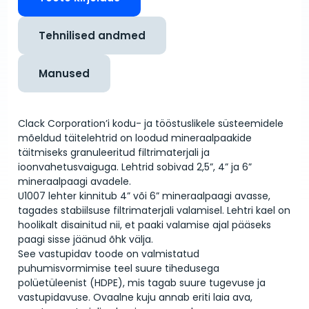
Tehnilised andmed
Manused
Clack Corporation’i kodu- ja tööstuslikele süsteemidele
mõeldud täitelehtrid on loodud mineraalpaakide
täitmiseks granuleeritud filtrimaterjali ja
ioonvahetusvaiguga. Lehtrid sobivad 2,5”, 4” ja 6”
mineraalpaagi avadele.
U1007 lehter kinnitub 4” või 6” mineraalpaagi avasse,
tagades stabiilsuse filtrimaterjali valamisel. Lehtri kael on
hoolikalt disainitud nii, et paaki valamise ajal pääseks
paagi sisse jäänud õhk välja.
See vastupidav toode on valmistatud
puhumisvormimise teel suure tihedusega
polüetüleenist (HDPE), mis tagab suure tugevuse ja
vastupidavuse. Ovaalne kuju annab eriti laia ava,