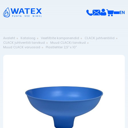
EN
Avaleht
Kataloog
Veefiltrite komponendid
CLACK juhtventiilid
CLACK juhtventiili tarvikud
Muud CLACKi tarvikud
Muud CLACK varuosad
Plastlehter 2,5" x 10"