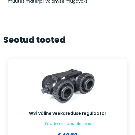
muutes materjali valamise mugavaks.
Seotud tooted
WS1 väline veekareduse regulaator
Toode on laos olemas
€ 40.60