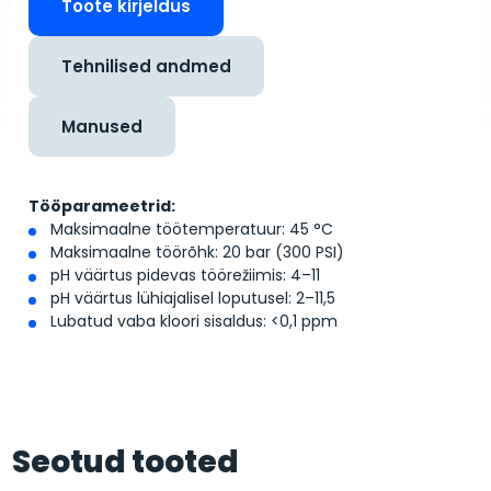
Toote kirjeldus
Tehnilised andmed
Manused
Tööparameetrid:
Maksimaalne töötemperatuur: 45 °C
Maksimaalne töörõhk: 20 bar (300 PSI)
pH väärtus pidevas töörežiimis: 4–11
pH väärtus lühiajalisel loputusel: 2–11,5
Lubatud vaba kloori sisaldus: <0,1 ppm
Seotud tooted