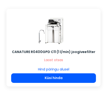
CANATURE R0400GPD C11 (1 l/min) joogiveefilter
Laost otsas
Hind päringu alusel
Küsi hinda