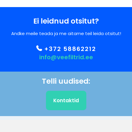
Ei leidnud otsitut?
Andke meile teada ja me aitame teil leida otsitut!
+372 58862212
info@veefiltrid.ee
Telli uudised:
Kontaktid
KLIENDITUGI