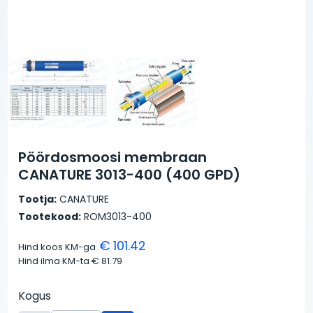
Pöördosmoosi membraan
CANATURE 3013-400 (400 GPD)
Tootja:
CANATURE
Tootekood:
ROM3013-400
€ 101.42
Hind koos KM-ga
Hind ilma KM-ta
€ 81.79
Kogus