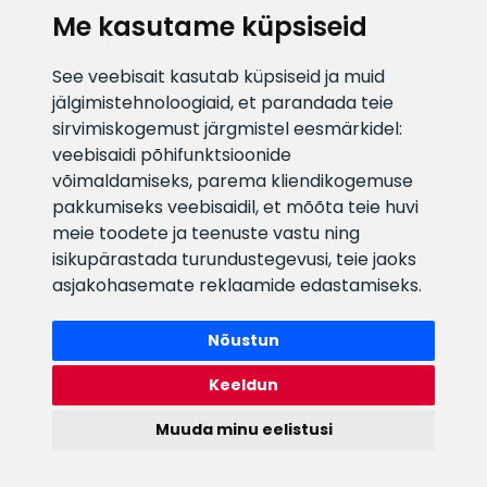
Me kasutame küpsiseid
E-posti aadress
Infotelefon
See veebisait kasutab küpsiseid ja muid
info@veefiltrid.ee
+372 58862212
jälgimistehnoloogiaid, et parandada teie
sirvimiskogemust järgmistel eesmärkidel:
Vaata tööaegu
veebisaidi põhifunktsioonide
Reti tee 11, Peetri, 75312 Harju
võimaldamiseks
,
parema kliendikogemuse
maakond, Estonia
pakkumiseks veebisaidil
,
et mõõta teie huvi
meie toodete ja teenuste vastu ning
isikupärastada turundustegevusi
,
teie jaoks
asjakohasemate reklaamide edastamiseks
.
Nõustun
Keeldun
Muuda minu eelistusi
Watex Shop © 2026. Kõik õigused kaitstud
webbuilding.lv
mājas lapu izstrāde