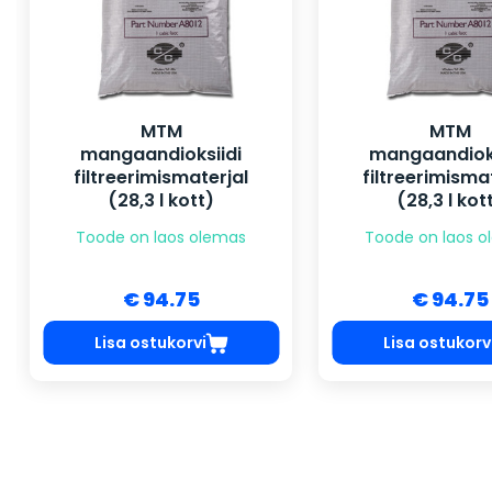
MTM
MTM
mangaandioksiidi
mangaandioks
filtreerimismaterjal
filtreerimisma
(28,3 l kott)
(28,3 l kot
Toode on laos olemas
Toode on laos 
€ 94.75
€ 94.75
Lisa ostukorvi
Lisa ostukorv