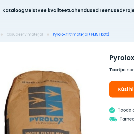
Kataloog
Meist
Vee kvaliteet
Lahendused
Teenused
Proj
Oksüdeeriv materjal
Pyrolox filtrimaterjal (14,15 l kott)
Pyrolox 
Tootja:
no
Küsi h
Toode 
Tarnea