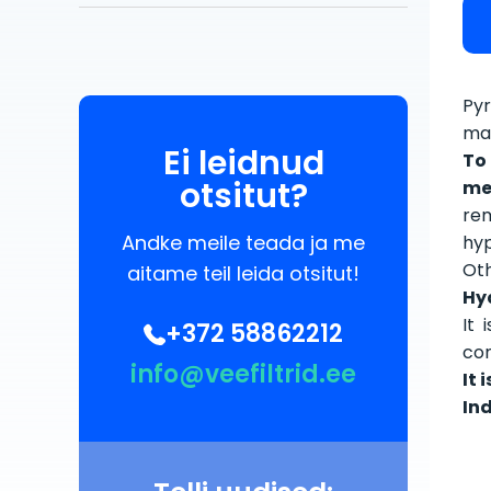
Pyr
ma
Ei leidnud
To
otsitut?
me
rem
Andke meile teada ja me
hyp
Oth
aitame teil leida otsitut!
Hyd
It
+372 58862212
con
info@veefiltrid.ee
It
In