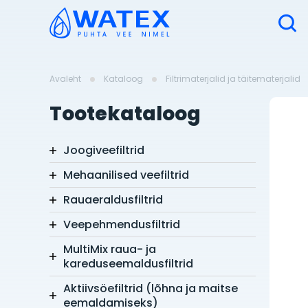
Avaleht
Kataloog
Filtrimaterjalid ja täitematerjalid
Tootekataloog
Joogiveefiltrid
Mehaanilised veefiltrid
Rauaeraldusfiltrid
Veepehmendusfiltrid
MultiMix raua- ja
kareduseemaldusfiltrid
Aktiivsöefiltrid (lõhna ja maitse
eemaldamiseks)