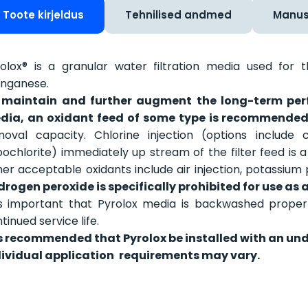
Toote kirjeldus
Tehnilised andmed
Manu
olox® is a granular water filtration media used for 
nganese.
 maintain and further augment the long-term per
dia, an oxidant feed of some type is recommende
oval capacity. Chlorine injection (options include 
ochlorite) immediately up stream of the filter feed is
er acceptable oxidants include air injection, potassi
rogen peroxide is specifically prohibited for use as 
 is important that Pyrolox media is backwashed prope
tinued service life.
 is recommended that Pyrolox be installed with an u
dividual application
requirements may vary.