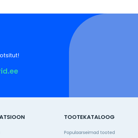
otsitut!
rid.ee
ATSIOON
TOOTEKATALOOG
g
Populaarseimad tooted