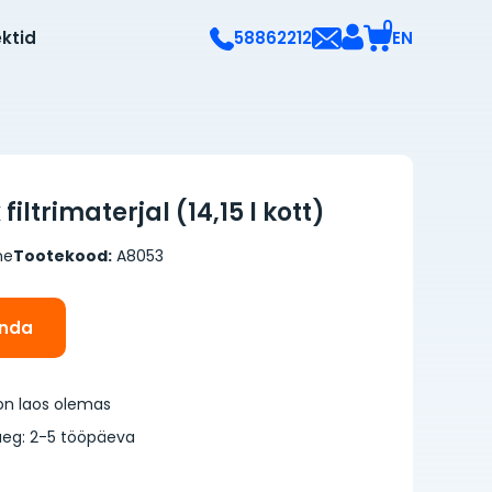
0
ektid
EN
58862212
filtrimaterjal (14,15 l kott)
ne
Tootekood:
A8053
inda
on laos olemas
eg: 2-5 tööpäeva