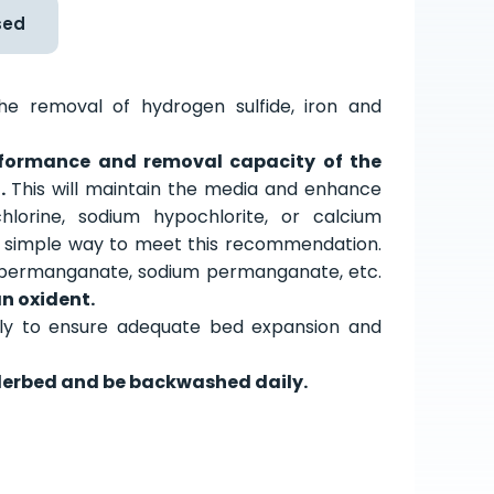
sed
the removal of hydrogen sulfide, iron and
formance and removal capacity of the
d.
This will maintain the media and enhance
chlorine, sodium hypochlorite, or calcium
 a simple way to meet this recommendation.
um permanganate, sodium permanganate, etc.
an oxident.
rly to ensure adequate bed expansion and
nderbed and be backwashed daily.