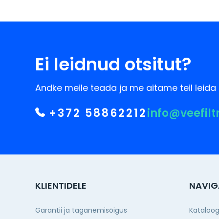
Ei leidnud otsitut?
Andke meile teada ja me aitame teil leida 
+372 58862212
info@veefilt
KLIENTIDELE
NAVIG
Garantii ja taganemisõigus
Kataloo