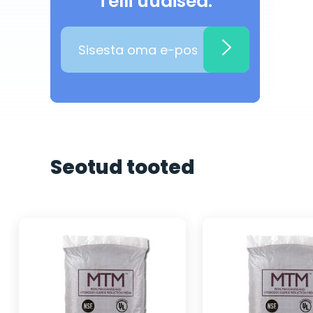
Telli uudised:
Seotud tooted