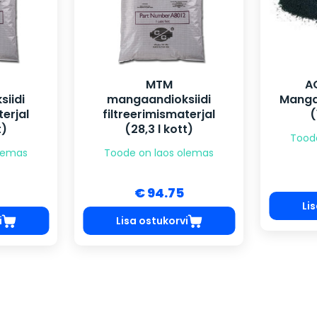
MTM
A
iidi
mangaandioksiidi
Mangaa
terjal
filtreerimismaterjal
(
t)
(28,3 l kott)
Tood
olemas
Toode on laos olemas
€ 94.75
Li
i
Lisa ostukorvi