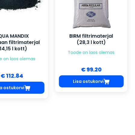
QUA MANDIX
BIRM filtrimaterjal
n filtrimaterjal
(28,3 l kott)
14,15 l kott)
Toode on laos olemas
e on laos olemas
€ 99.20
€ 112.84
Lisa ostukorvi
sa ostukorvi