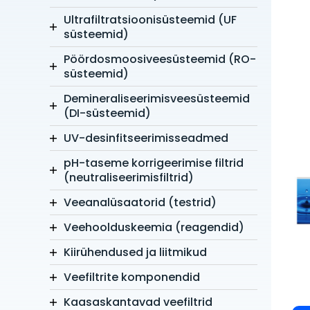
Ultrafiltratsioonisüsteemid (UF
süsteemid)
Pöördosmoosiveesüsteemid (RO-
süsteemid)
Demineraliseerimisveesüsteemid
(DI-süsteemid)
UV-desinfitseerimisseadmed
pH-taseme korrigeerimise filtrid
(neutraliseerimisfiltrid)
Veeanalüsaatorid (testrid)
Veehoolduskeemia (reagendid)
Kiirühendused ja liitmikud
Veefiltrite komponendid
Kaasaskantavad veefiltrid