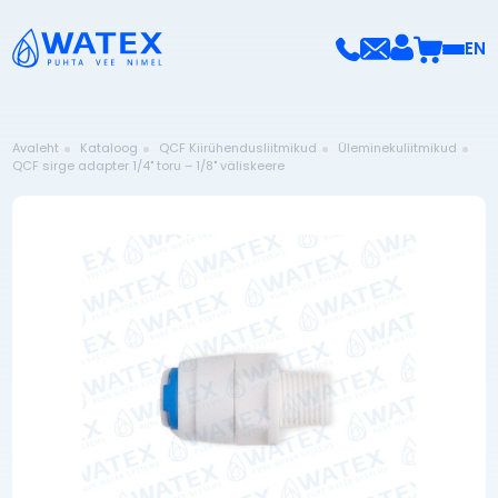
EN
Avaleht
Kataloog
QCF Kiirühendusliitmikud
Üleminekuliitmikud
QCF sirge adapter 1/4" toru – 1/8" väliskeere