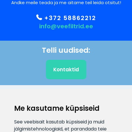
Andke meile teada ja me aitame teil leida otsitut!
+372 58862212
info@veefiltrid.ee
Telli uudised:
Kontaktid
KLIENDITUGI
Me kasutame küpsiseid
E-posti aadress
Infotelefon
See veebisait kasutab küpsiseid ja muid
info@veefiltrid.ee
+372 58862212
jälgimistehnoloogiaid, et parandada teie