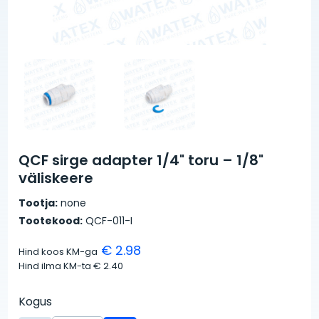
QCF sirge adapter 1/4" toru – 1/8"
väliskeere
Tootja:
none
Tootekood:
QCF-011-I
€ 2.98
Hind koos KM-ga
Hind ilma KM-ta
€ 2.40
Kogus