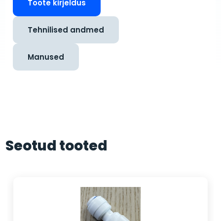
Toote kirjeldus
Tehnilised andmed
Manused
Seotud tooted