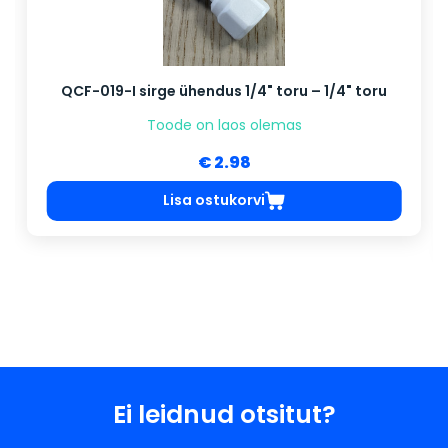
QCF-019-I sirge ühendus 1/4" toru – 1/4" toru
Toode on laos olemas
€ 2.98
Lisa ostukorvi
Ei leidnud otsitut?