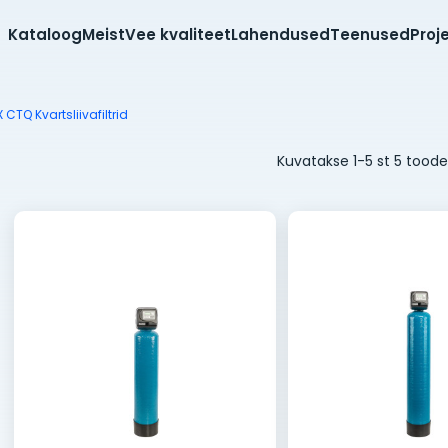
Kataloog
Meist
Vee kvaliteet
Lahendused
Teenused
Proj
CTQ Kvartsliivafiltrid
Kuvatakse 1-5 st 5 toode