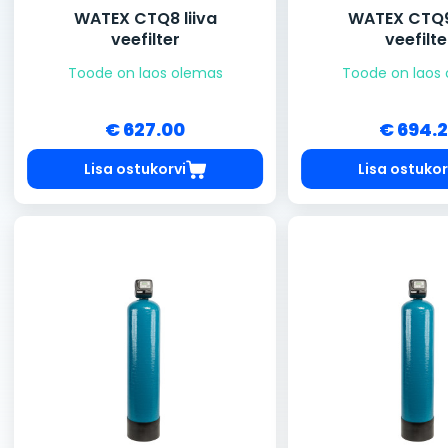
WATEX CTQ8 liiva
WATEX CTQ9 
veefilter
veefilte
Toode on laos olemas
Toode on laos
€ 627.00
€ 694.
Lisa ostukorvi
Lisa ostukor