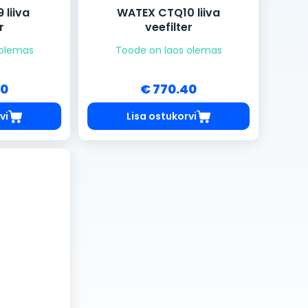
liiva
WATEX CTQ10 liiva
r
veefilter
 olemas
Toode on laos olemas
20
€ 770.40
vi
Lisa ostukorvi