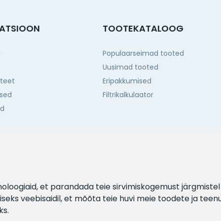
ATSIOON
TOOTEKATALOOG
g
Populaarseimad tooted
Uusimad tooted
iteet
Eripakkumised
sed
Filtrikalkulaator
ed
d
hnoloogiaid, et parandada teie sirvimiskogemust järgmiste
eks veebisaidil
,
et mõõta teie huvi meie toodete ja teen
ks
.