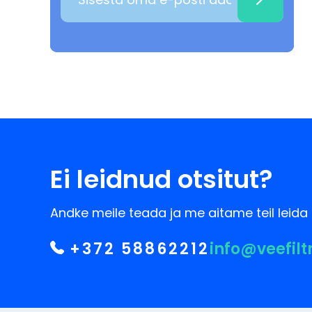
Ei leidnud otsitut?
Andke meile teada ja me aitame teil leida 
+372 58862212
info@veefilt