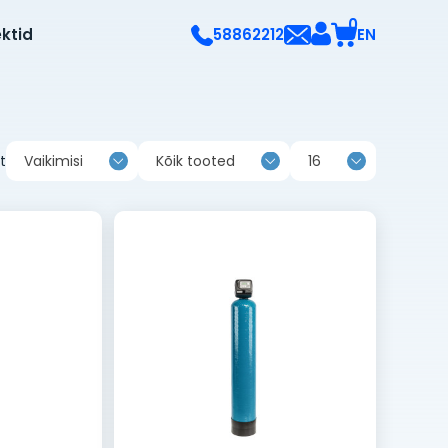
0
ektid
EN
58862212
t
Vaikimisi
Kõik tooted
16