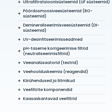
Ultrafiltratsioonisüsteemid (UF süsteemid)
Pöördosmoosiveesüsteemid (RO-
süsteemid)
Demineraliseerimisveesüsteemid (DI-
süsteemid)
UV-desinfitseerimisseadmed
pH-taseme korrigeerimise filtrid
(neutraliseerimisfiltrid)
Veeanalüsaatorid (testrid)
Veehoolduskeemia (reagendid)
Kiirühendused ja liitmikud
Veefiltrite komponendid
Kaasaskantavad veefiltrid