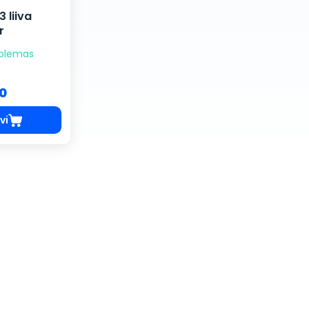
 liiva
r
 olemas
00
vi