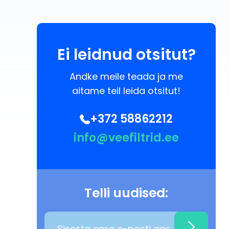
Ei leidnud otsitut?
Andke meile teada ja me
aitame teil leida otsitut!
+372 58862212
info@veefiltrid.ee
Telli uudised: