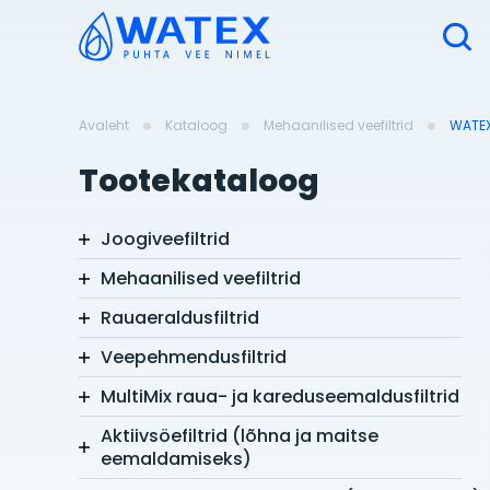
Avaleht
Kataloog
Mehaanilised veefiltrid
WATEX 
Tootekataloog
Joogiveefiltrid
Mehaanilised veefiltrid
Rauaeraldusfiltrid
Veepehmendusfiltrid
MultiMix raua- ja kareduseemaldusfiltrid
Aktiivsöefiltrid (lõhna ja maitse
eemaldamiseks)