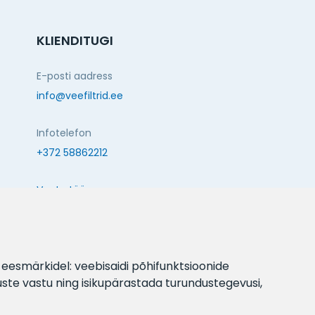
KLIENDITUGI
E-posti aadress
info@veefiltrid.ee
Infotelefon
+372 58862212
Vaata tööaegu
Reti tee 11, Peetri, 75312 Harju maakond, Estonia
JÄLGI MEID:
l eesmärkidel:
veebisaidi põhifunktsioonide
uste vastu ning isikupärastada turundustegevusi
,