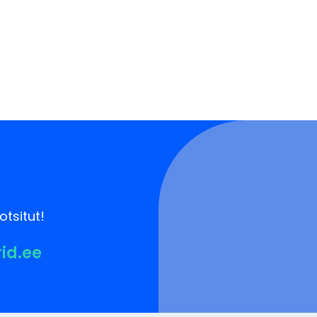
otsitut!
rid.ee