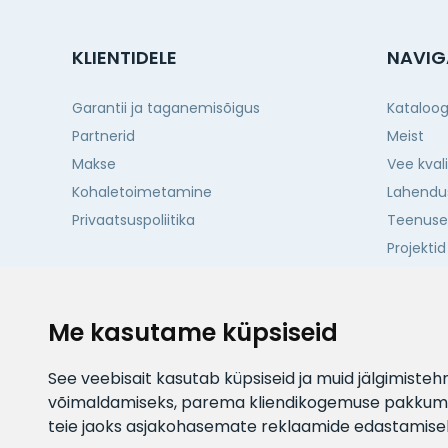
KLIENTIDELE
NAVIG
Garantii ja taganemisõigus
Kataloo
Partnerid
Meist
Makse
Vee kval
Kohaletoimetamine
Lahendu
Privaatsuspoliitika
Teenus
Projektid
Kontakti
Me kasutame küpsiseid
See veebisait kasutab küpsiseid ja muid jälgimiste
võimaldamiseks
,
parema kliendikogemuse pakkumis
teie jaoks asjakohasemate reklaamide edastamise