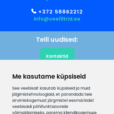
+372 58862212
info@veefiltrid.ee
Telli uudised:
Kontaktid
Me kasutame küpsiseid
KLIENDITUGI
See veebisait kasutab küpsiseid ja muid
jälgimistehnoloogiaid, et parandada teie
E-posti aadress
Infotelefon
sirvimiskogemust järgmistel eesmärkidel:
info@veefiltrid.ee
+372 58862212
veebisaidi põhifunktsioonide
võimaldamiseks
,
parema kliendikogemuse