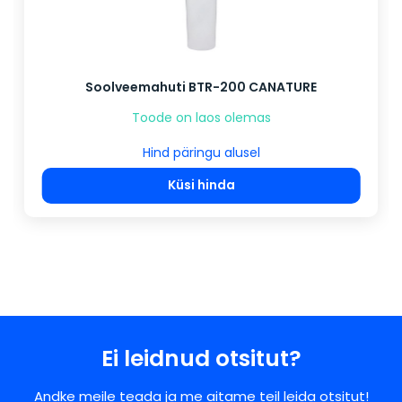
Soolveemahuti BTR-200 CANATURE
Toode on laos olemas
Hind päringu alusel
Küsi hinda
Ei leidnud otsitut?
Andke meile teada ja me aitame teil leida otsitut!