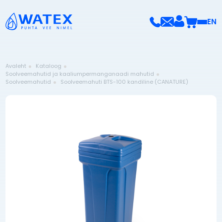
EN
Avaleht
Kataloog
Soolveemahutid ja kaaliumpermanganaadi mahutid
Soolveemahutid
Soolveemahuti BTS-100 kandiline (CANATURE)