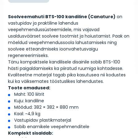
Soolveemahuti BTS-100 kandiline (Canature)
on
vastupidav ja praktiline lahendus
veepehmendussüsteemidele, mis vajavad
usaldusväärset soolvee tootmist ja hoiustamist. Paak on
mõeldud veepehmendussoola lahustamiseks ning
soolvee etteandmiseks ioonvahetusvaigu
regenereerimiseks.
Tänu kompaktsele kandilisele disainile sobib BTS-100
hästi paigaldamiseks ka piiratud ruumiga kohtadesse.
Kvaliteetne materjal tagab pika kasutusea nii kodustes
kui ka väiksemates tööstuslikes lahendustes.
Toote omadused:
Maht: 100 liitrit
Kuju: kandiline
Mõõdud: 382 × 382 × 880 mm
Kaal: ~4,9 kg
Vastupidav plastikmaterjal
Sobib enamikele veepehmenditele
Komplekt sisaldab: