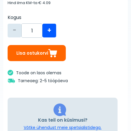
Hind ilma KM-ta
€ 4.09
Kogus
-
+
Lisa ostukorvi
Toode on laos olemas
Tarneaeg: 2-5 tööpäeva
Kas teil on küsimusi?
Võtke ühendust meie spetsialistidega.