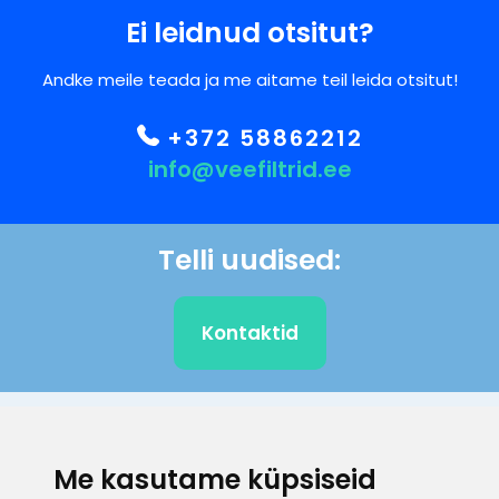
Ei leidnud otsitut?
Andke meile teada ja me aitame teil leida otsitut!
+372 58862212
info@veefiltrid.ee
Telli uudised:
Kontaktid
KLIENDITUGI
Me kasutame küpsiseid