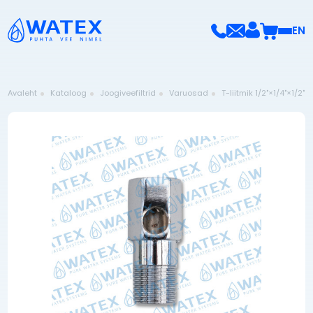
EN
Avaleht
Kataloog
Joogiveefiltrid
Varuosad
T-liitmik 1/2"×1/4"×1/2"