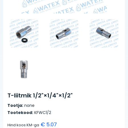
T-liitmik 1/2"×1/4"×1/2"
Tootja:
none
Tootekood:
KFWC1/2
€ 5.07
Hind koos KM-ga