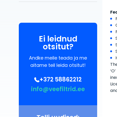
Fe
Ei leidnud
otsitut?
Andke meile teada ja me
The
aitame teil leida otsitut!
‘O’
ine
+372 58862212
Lic
info@veefiltrid.ee
an