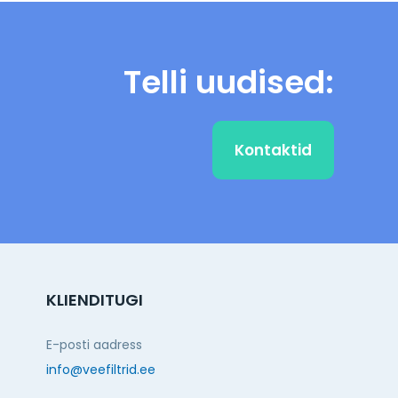
Telli uudised:
Kontaktid
KLIENDITUGI
E-posti aadress
info@veefiltrid.ee