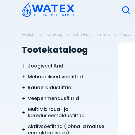
Avaleht
Kataloog
John Guest liitmikud
Tagasil
Tootekataloog
Joogiveefiltrid
Mehaanilised veefiltrid
Rauaeraldusfiltrid
Veepehmendusfiltrid
MultiMix raua- ja
kareduseemaldusfiltrid
Aktiivsöefiltrid (lõhna ja maitse
eemaldamiseks)