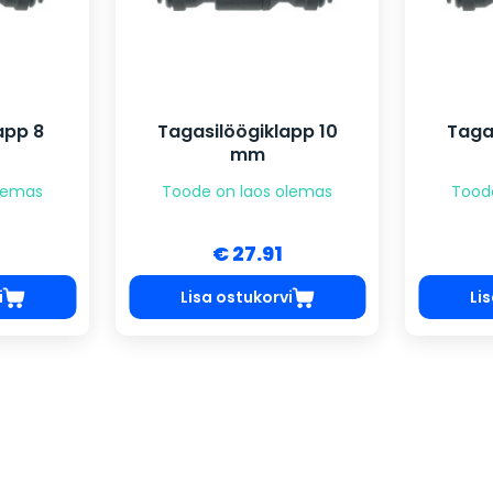
app 8
Tagasilöögiklapp 10
Taga
mm
olemas
Toode on laos olemas
Tood
€ 27.91
i
Lisa ostukorvi
Li