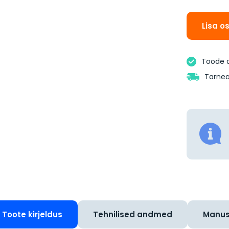
Lisa o
Toode 
Tarnea
Toote kirjeldus
Tehnilised andmed
Manu