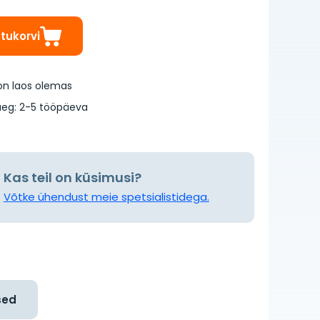
stukorvi
on laos olemas
eg: 2-5 tööpäeva
Kas teil on küsimusi?
Võtke ühendust meie spetsialistidega.
sed