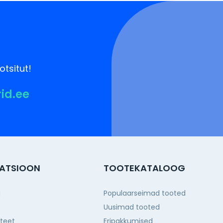
otsitut!
rid.ee
ATSIOON
TOOTEKATALOOG
g
Populaarseimad tooted
Uusimad tooted
iteet
Eripakkumised