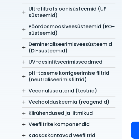
Ultrafiltratsioonisüsteemid (UF
süsteemid)
Pöördosmoosiveesüsteemid (RO-
süsteemid)
Demineraliseerimisveesüsteemid
(DI-süsteemid)
UV-desinfitseerimisseadmed
pH-taseme korrigeerimise filtrid
(neutraliseerimisfiltrid)
Veeanalüsaatorid (testrid)
Veehoolduskeemia (reagendid)
Kiirühendused ja liitmikud
Veefiltrite komponendid
Kaasaskantavad veefiltrid