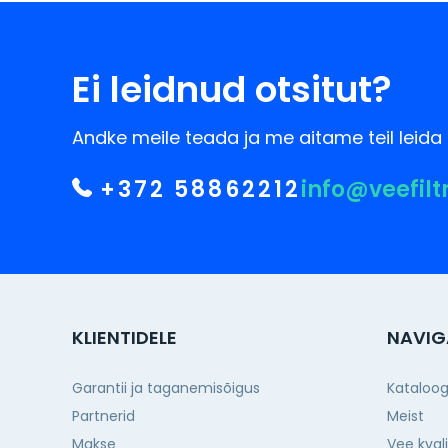
Ei leidnud otsitut?
Andke meile teada ja me aitame teil leida 
+372 58862212
info@veefilt
KLIENTIDELE
NAVIG
Garantii ja taganemisõigus
Kataloo
Partnerid
Meist
Makse
Vee kval