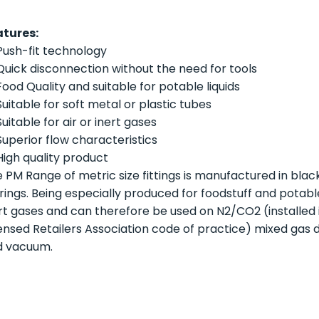
atures:
Push-fit technology
Quick disconnection without the need for tools
Food Quality and suitable for potable liquids
Suitable for soft metal or plastic tubes
Suitable for air or inert gases
Superior flow characteristics
High quality product
 PM Range of metric size fittings is manufactured in blac
 rings. Being especially produced for foodstuff and potable 
rt gases and can therefore be used on N2/CO2 (installed
ensed Retailers Association code of practice) mixed gas 
d vacuum.