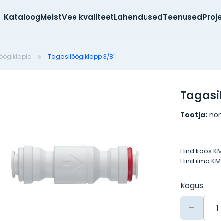
Kataloog
Meist
Vee kvaliteet
Lahendused
Teenused
Proj
öögiklapid
Tagasilöögiklapp 3/8''
Tagasil
Tootja:
no
Hind koos K
Hind ilma K
Kogus
-