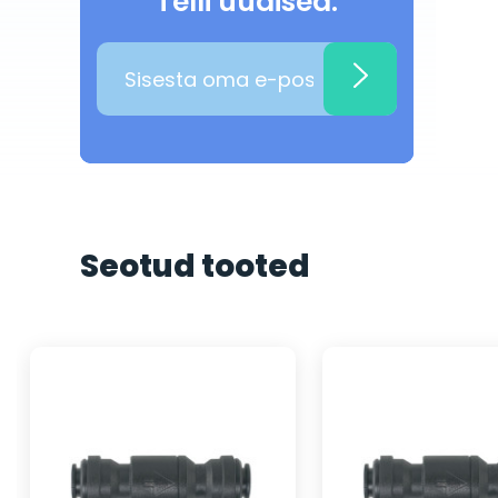
Telli uudised:
Seotud tooted