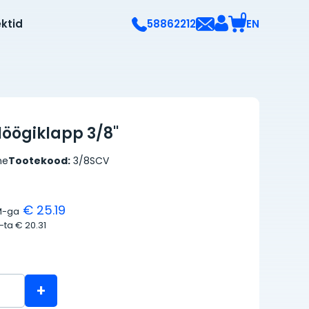
0
ektid
EN
58862212
öögiklapp 3/8''
ne
Tootekood:
3/8SCV
€ 25.19
M-ga
M-ta
€ 20.31
+