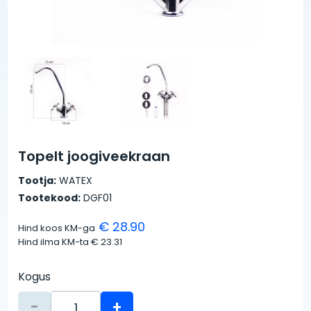
Topelt joogiveekraan
Tootja:
WATEX
Tootekood:
DGF01
€ 28.90
Hind koos KM-ga
Hind ilma KM-ta
€ 23.31
Kogus
-
+