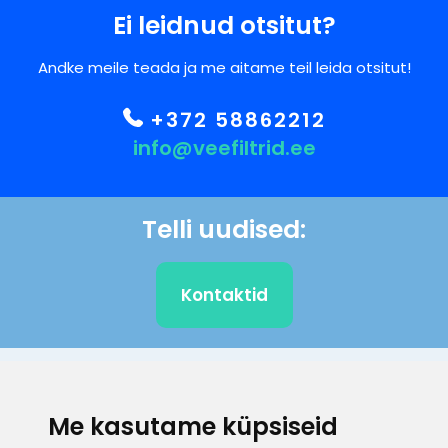
Ei leidnud otsitut?
Andke meile teada ja me aitame teil leida otsitut!
+372 58862212
info@veefiltrid.ee
Telli uudised:
Kontaktid
KLIENDITUGI
Me kasutame küpsiseid
E-posti aadress
Infotelefon