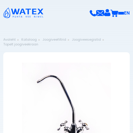
EN
Avaleht
Kataloog
Joogiveefiltrid
Joogiveesegistid
Topelt joogiveekraan