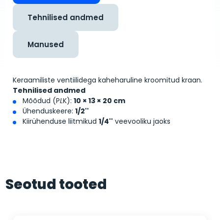
Tehnilised andmed
Manused
Keraamiliste ventiilidega kaheharuline kroomitud kraan.
Tehnilised andmed
Mõõdud (P
L
K):
10 × 13 × 20 cm
Ühenduskeere:
1/2''
Kiirühenduse liitmikud
1/4''
veevooliku jaoks
Seotud tooted