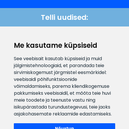
Telli uudised:
Kontaktid
Me kasutame küpsiseid
See veebisait kasutab küpsiseid ja muid
KLIENDITUGI
jälgimistehnoloogiaid, et parandada teie
sirvimiskogemust järgmistel eesmärkidel:
veebisaidi põhifunktsioonide
E-posti aadress
Infotelefon
võimaldamiseks
,
parema kliendikogemuse
info@veefiltrid.ee
+372 58862212
pakkumiseks veebisaidil
,
et mõõta teie huvi
meie toodete ja teenuste vastu ning
Vaata tööaegu
isikupärastada turundustegevusi
,
teie jaoks
Reti tee 11, Peetri, 75312 Harju
asjakohasemate reklaamide edastamiseks
.
maakond, Estonia
Nõustun