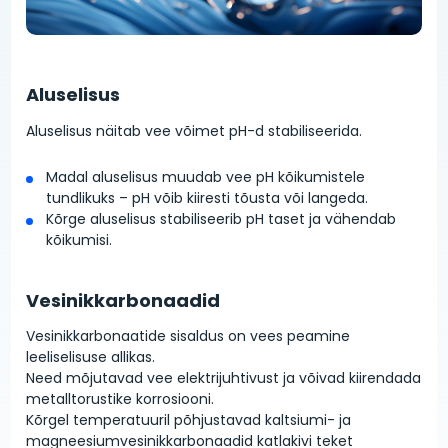
Aluselisus
Aluselisus näitab vee võimet pH-d stabiliseerida.
Madal aluselisus muudab vee pH kõikumistele
tundlikuks – pH võib kiiresti tõusta või langeda.
Kõrge aluselisus stabiliseerib pH taset ja vähendab
kõikumisi.
Vesinikkarbonaadid
Vesinikkarbonaatide sisaldus on vees peamine
leeliselisuse allikas.
Need mõjutavad vee elektrijuhtivust ja võivad kiirendada
metalltorustike korrosiooni.
Kõrgel temperatuuril põhjustavad kaltsiumi- ja
magneesiumvesinikkarbonaadid katlakivi teket