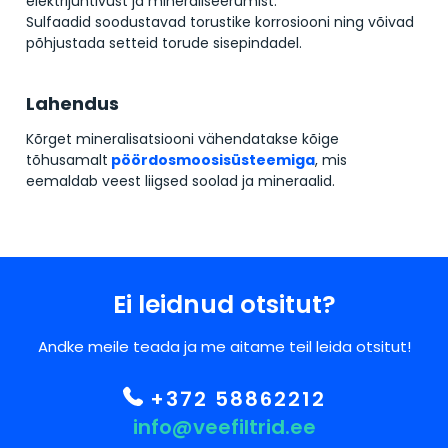
elektrijuhtivust ja mineraliseerumist.
Sulfaadid soodustavad torustike korrosiooni ning võivad
põhjustada setteid torude sisepindadel.
Lahendus
Kõrget mineralisatsiooni vähendatakse kõige
tõhusamalt
pöördosmoosisüsteemiga
, mis
eemaldab veest liigsed soolad ja mineraalid.
Ei leidnud otsitut?
Andke meile teada ja me aitame teil leida otsitut!
+372 58862212
info@veefiltrid.ee