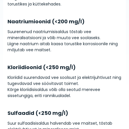
torustikes ja küttekehades.
Naatriumioonid (<200 mg/l)
Suurenenud naatriumisisaldus tõstab vee
mineralisatsiooni ja võib muuta vee soolaseks.
Liigne naatrium aitab kaasa torustike korrosioonile ning
mõjutab vee maitset.
Kloriidioonid (<250 mg/l)
Kloriidid suurendavad vee soolsust ja elektrijuhtivust ning
tugevdavad vee söövitavat toimet.
Kõrge kloriidisisaldus võib olla seotud merevee
sissetungiga, eriti rannikualadel.
Sulfaadid (<250 mg/l)
Suur sulfaadisisaldus halvendab vee maitset, tõstab