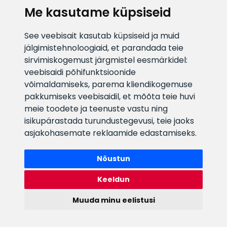
Me kasutame küpsiseid
E-posti aadress
Infotelefon
See veebisait kasutab küpsiseid ja muid
info@veefiltrid.ee
+372 58862212
jälgimistehnoloogiaid, et parandada teie
sirvimiskogemust järgmistel eesmärkidel:
Vaata tööaegu
veebisaidi põhifunktsioonide
Reti tee 11, Peetri, 75312 Harju
võimaldamiseks
,
parema kliendikogemuse
maakond, Estonia
pakkumiseks veebisaidil
,
et mõõta teie huvi
meie toodete ja teenuste vastu ning
isikupärastada turundustegevusi
,
teie jaoks
asjakohasemate reklaamide edastamiseks
.
Nõustun
Keeldun
Muuda minu eelistusi
Watex Shop © 2026. Kõik õigused kaitstud
webbuilding.lv
mājas lapu izstrāde