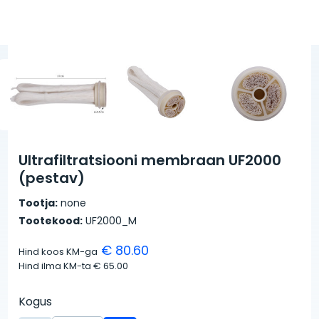
Ultrafiltratsiooni membraan UF2000
(pestav)
Tootja:
none
Tootekood:
UF2000_M
€ 80.60
Hind koos KM-ga
Hind ilma KM-ta
€ 65.00
Kogus