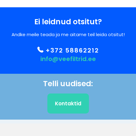
Ei leidnud otsitut?
Andke meile teada ja me aitame teil leida otsitut!
+372 58862212
info@veefiltrid.ee
Telli uudised:
Kontaktid
KLIENDITUGI