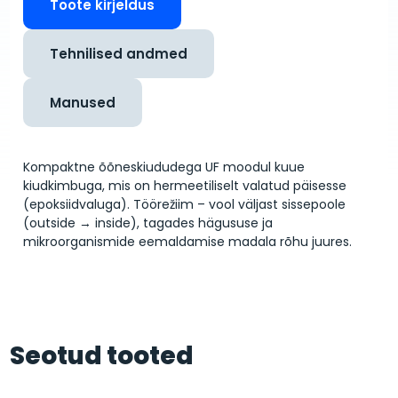
Toote kirjeldus
Tehnilised andmed
Manused
Kompaktne õõneskiududega UF moodul kuue
kiudkimbuga, mis on hermeetiliselt valatud päisesse
(epoksiidvaluga). Töörežiim – vool väljast sissepoole
(outside → inside), tagades hägususe ja
mikroorganismide eemaldamise madala rõhu juures.
Seotud tooted