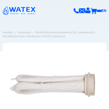
EN
Avaleht
Kataloog
Ultrafiltratsioonisüsteemid (UF süsteemid)
Ultrafiltratsiooni membraan UF2000 (pestav)