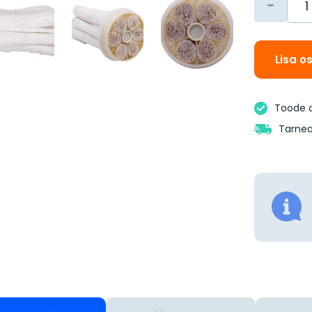
-
Lisa o
Toode 
Tarnea