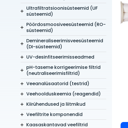
Ultrafiltratsioonisüsteemid (UF
süsteemid)
Pöördosmoosiveesüsteemid (RO-
süsteemid)
Demineraliseerimisveesüsteemid
(DI-süsteemid)
UV-desinfitseerimisseadmed
pH-taseme korrigeerimise filtrid
(neutraliseerimisfiltrid)
Veeanalüsaatorid (testrid)
Veehoolduskeemia (reagendid)
Kiirühendused ja liitmikud
Veefiltrite komponendid
Kaasaskantavad veefiltrid