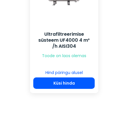
Ultrafiltreerimise
süsteem UF4000 4 m³
/h AISI304
Toode on laos olemas
Hind päringu alusel
Küsi hinda