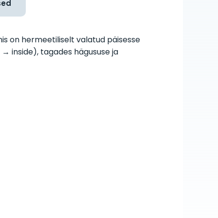
sed
 on hermeetiliselt valatud päisesse
e → inside), tagades hägususe ja