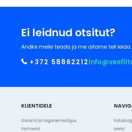
Ei leidnud otsitut?
Andke meile teada ja me aitame teil leida 
+372 58862212
info@veefilt
KLIENTIDELE
NAVIG
Garantii ja taganemisõigus
Kataloo
Partnerid
Meist