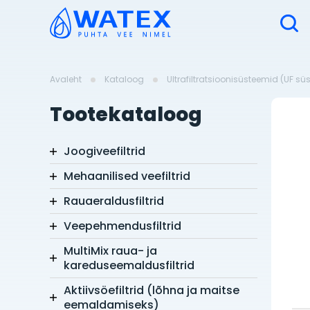
Avaleht
Kataloog
Ultrafiltratsioonisüsteemid (UF s
Tootekataloog
Joogiveefiltrid
Mehaanilised veefiltrid
Rauaeraldusfiltrid
Veepehmendusfiltrid
MultiMix raua- ja
kareduseemaldusfiltrid
Aktiivsöefiltrid (lõhna ja maitse
eemaldamiseks)