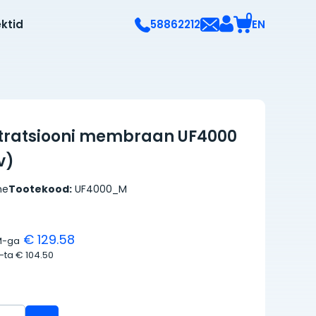
0
ektid
EN
58862212
iltratsiooni membraan UF4000
v)
ne
Tootekood:
UF4000_M
€ 129.58
M-ga
M-ta
€ 104.50