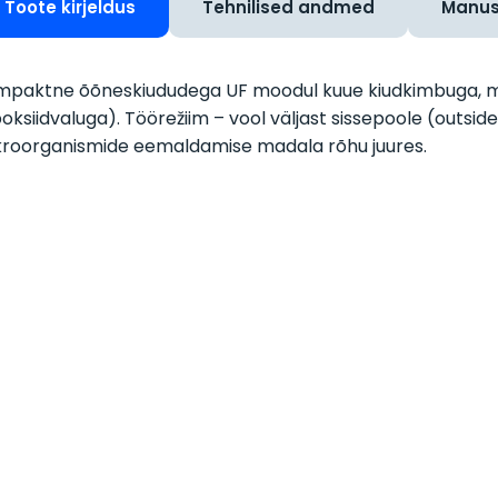
Toote kirjeldus
Tehnilised andmed
Manu
paktne õõneskiududega UF moodul kuue kiudkimbuga, mis
oksiidvaluga). Töörežiim – vool väljast sissepoole (outsid
roorganismide eemaldamise madala rõhu juures.