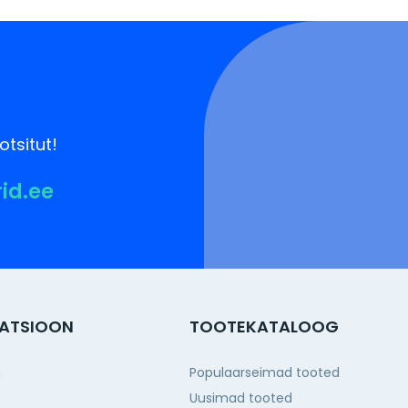
otsitut!
rid.ee
ATSIOON
TOOTEKATALOOG
g
Populaarseimad tooted
Uusimad tooted