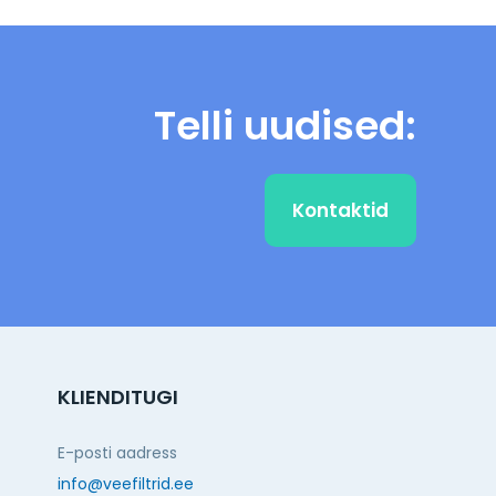
Telli uudised:
Kontaktid
KLIENDITUGI
E-posti aadress
info@veefiltrid.ee