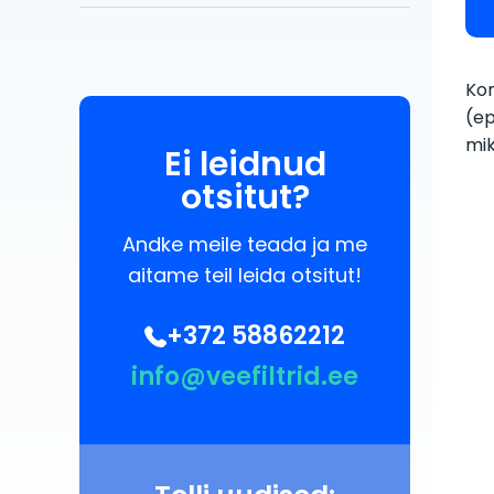
Kom
(ep
mik
Ei leidnud
otsitut?
Andke meile teada ja me
aitame teil leida otsitut!
+372 58862212
info@veefiltrid.ee