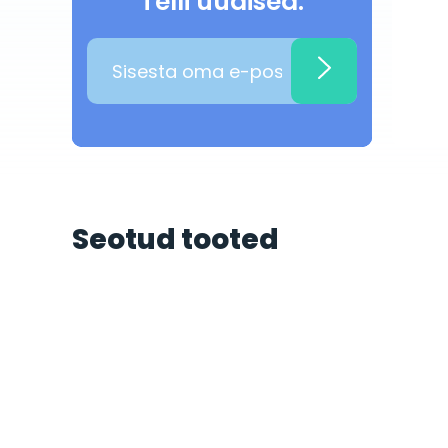
Telli uudised:
Seotud tooted