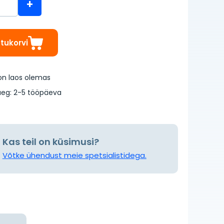
+
stukorvi
on laos olemas
eg: 2-5 tööpäeva
Kas teil on küsimusi?
Võtke ühendust meie spetsialistidega.