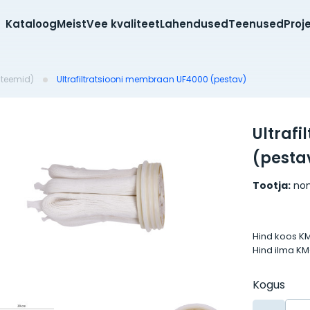
Kataloog
Meist
Vee kvaliteet
Lahendused
Teenused
Proj
üsteemid)
Ultrafiltratsiooni membraan UF4000 (pestav)
Ultraf
(pesta
Tootja:
no
Hind koos K
Hind ilma K
Kogus