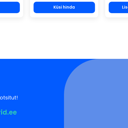
Küsi hinda
Li
otsitut!
rid.ee