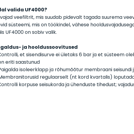
llal valida UF4000?
 vajad veefiltrit, mis suudab pidevalt tagada suurema ve
vid süsteemi, mis on töökindel, vähese hooldusvajadusega
iis UF4000 on sobiv valik.
igaldus- ja hooldussoovitused
Kontrolli, et sisendisurve ei ületaks 6 bar ja et süsteem ole
on eriti saastunud
Paigalda isoleerklapp ja rõhumõõtur membraani seisundi j
Membranitorusid regulaarselt (nt kord kvartalis) loputad
Kontrolli korpuse seisukorda ja ühenduste tihedust; vajadu