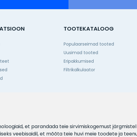
ATSIOON
TOOTEKATALOOG
g
Populaarseimad tooted
Uusimad tooted
iteet
Eripakkumised
sed
Filtrikalkulaator
ed
d
hnoloogiaid, et parandada teie sirvimiskogemust järgmiste
eks veebisaidil
,
et mõõta teie huvi meie toodete ja teen