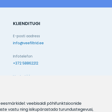
KLIENDITUGI
E-posti aadress
info@veefiltrid.ee
Infotelefon
+372 58862212
Vaata tööaegu
Reti tee 11, Peetri, 75312 Harju maakond, Estonia
l eesmärkidel:
veebisaidi põhifunktsioonide
JÄLGI MEID:
uste vastu ning isikupärastada turundustegevusi
,