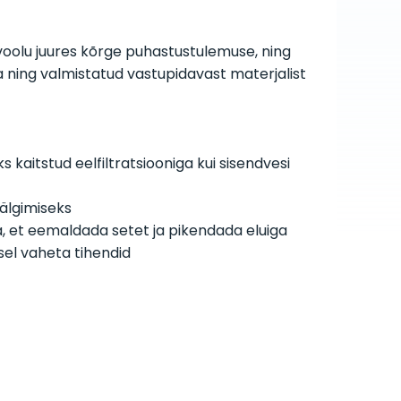
evoolu juures kõrge puhastustulemuse, ning
 ning valmistatud vastupidavast materjalist
ks kaitstud eelfiltratsiooniga kui sisendvesi
älgimiseks
a, et eemaldada setet ja pikendada eluiga
sel vaheta tihendid