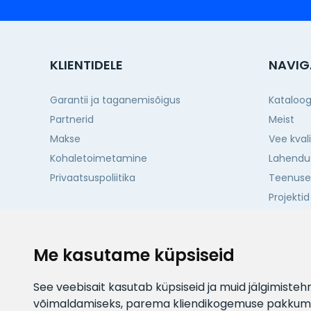
KLIENTIDELE
NAVIG
Garantii ja taganemisõigus
Kataloo
Partnerid
Meist
Makse
Vee kval
Kohaletoimetamine
Lahendu
Privaatsuspoliitika
Teenus
Projektid
Kontakti
Me kasutame küpsiseid
See veebisait kasutab küpsiseid ja muid jälgimiste
võimaldamiseks
,
parema kliendikogemuse pakkumis