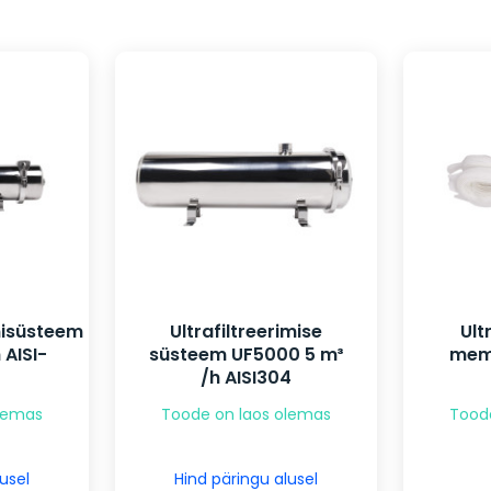
onisüsteem
Ultrafiltreerimise
Ult
 AISI-
süsteem UF5000 5 m³
mem
/h AISI304
olemas
Toode on laos olemas
Tood
usel
Hind päringu alusel