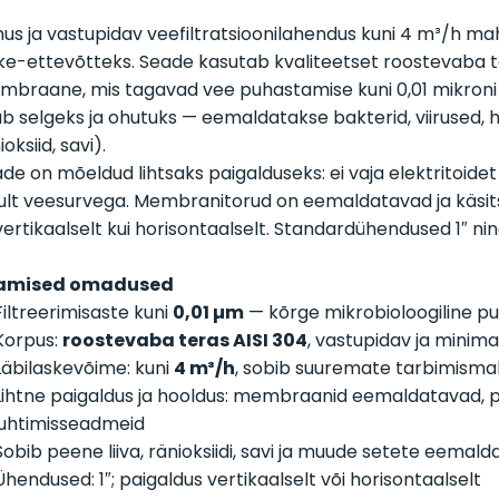
us ja vastupidav veefiltratsioonilahendus kuni 4 m³/h ma
ke-ettevõtteks. Seade kasutab kvaliteetset roostevaba t
braane, mis tagavad vee puhastamise kuni 0,01 mikroni s
b selgeks ja ohutuks — eemaldatakse bakterid, viirused, h
ioksiid, savi).
de on mõeldud lihtsaks paigalduseks: ei vaja elektritoid
ult veesurvega. Membranitorud on eemaldatavad ja käsits
 vertikaalselt kui horisontaalselt. Standardühendused 1″ nin
amised omadused
Filtreerimisaste kuni
0,01 µm
— kõrge mikrobioloogiline p
Korpus:
roostevaba teras AISI 304
, vastupidav ja minim
Läbilaskevõime: kuni
4 m³/h
, sobib suuremate tarbimisma
Lihtne paigaldus ja hooldus: membraanid eemaldatavad, po
juhtimisseadmeid
Sobib peene liiva, ränioksiidi, savi ja muude setete eemal
Ühendused: 1″; paigaldus vertikaalselt või horisontaalselt