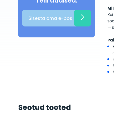
Telli uudised:
Mi
Kui
soo
— s
Pa
Seotud tooted