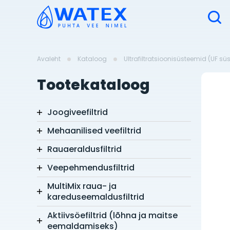
Avaleht
Kataloog
Ultrafiltratsioonisüsteemid (UF s
Tootekataloog
Joogiveefiltrid
Mehaanilised veefiltrid
Rauaeraldusfiltrid
Veepehmendusfiltrid
MultiMix raua- ja
kareduseemaldusfiltrid
Aktiivsöefiltrid (lõhna ja maitse
eemaldamiseks)