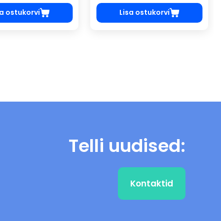
sa ostukorvi
Lisa ostukorvi
Telli uudised:
Kontaktid