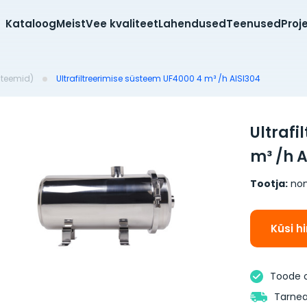
Kataloog
Meist
Vee kvaliteet
Lahendused
Teenused
Proj
üsteemid)
Ultrafiltreerimise süsteem UF4000 4 m³ /h AISI304
Ultrafi
m³ /h A
Tootja:
no
Küsi h
Toode 
Tarnea