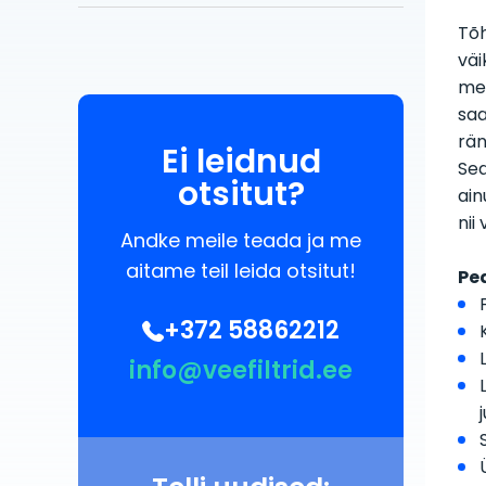
Tõh
väi
mem
saa
rän
Ei leidnud
Sea
otsitut?
ain
nii
Andke meile teada ja me
aitame teil leida otsitut!
Pe
+372 58862212
info@veefiltrid.ee