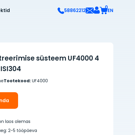
0
ektid
EN
58862212
ltreerimise süsteem UF4000 4
ISI304
ne
Tootekood:
UF4000
inda
on laos olemas
eg: 2-5 tööpäeva