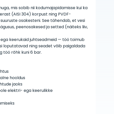
huga, mis sobib nii kodumajapidamisse kui ka
erast (AISI 304) korpust ning PVDF-
uuruste osakesteni. See tähendab, et vesi
ägusus, peenosakesed ja setted (näiteks liiv,
et ega keerukaid juhtseadmeid — töö toimub
i loputatavad ning seadet võib paigaldada
g töö­ rõhk kuni 6 bar.
uhtus
aalne hooldus
htude jaoks
le elektri- ega keerulikke
damiseks