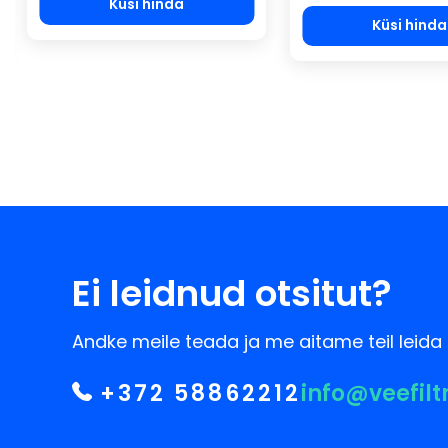
Küsi hinda
Küsi hinda
Ei leidnud otsitut?
Andke meile teada ja me aitame teil leida 
+372 58862212
info@veefilt