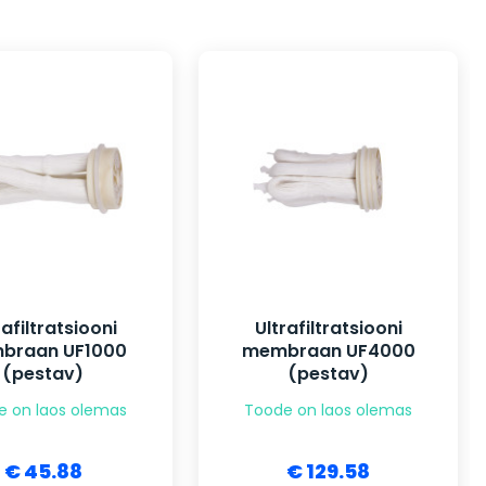
rafiltratsiooni
Ultrafiltratsiooni
braan UF1000
membraan UF4000
(pestav)
(pestav)
e on laos olemas
Toode on laos olemas
€ 45.88
€ 129.58