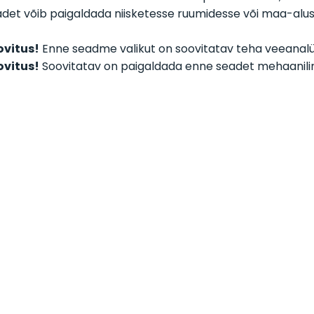
det võib paigaldada niisketesse ruumidesse või maa-alus
ovitus!
Enne seadme valikut on soovitatav teha veeanalüü
ovitus!
Soovitatav on paigaldada enne seadet mehaaniline