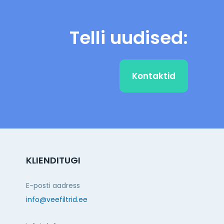
Telli uudised:
Kontaktid
KLIENDITUGI
E-posti aadress
info@veefiltrid.ee