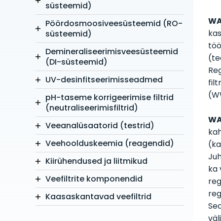
süsteemid)
WA
Pöördosmoosiveesüsteemid (RO-
kas
süsteemid)
töö
Demineraliseerimisveesüsteemid
(te
(DI-süsteemid)
Reg
UV-desinfitseerimisseadmed
fil
(W
pH-taseme korrigeerimise filtrid
(neutraliseerimisfiltrid)
WA
Veeanalüsaatorid (testrid)
kah
Veehoolduskeemia (reagendid)
(ka
Juh
Kiirühendused ja liitmikud
ka 
Veefiltrite komponendid
reg
reg
Kaasaskantavad veefiltrid
Sea
väl