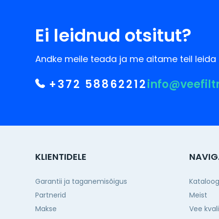
Ei leidnud otsitut?
Andke meile teada ja me aitame teil leida 
+372 58862212
info@veefilt
KLIENTIDELE
NAVIG
Garantii ja taganemisõigus
Kataloo
Partnerid
Meist
Makse
Vee kval