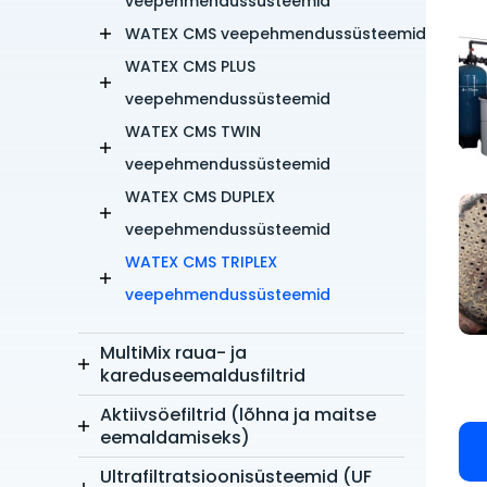
veepehmendussüsteemid
WATEX CMS veepehmendussüsteemid
WATEX CMS PLUS
veepehmendussüsteemid
WATEX CMS TWIN
veepehmendussüsteemid
WATEX CMS DUPLEX
veepehmendussüsteemid
WATEX CMS TRIPLEX
veepehmendussüsteemid
MultiMix raua- ja
kareduseemaldusfiltrid
Aktiivsöefiltrid (lõhna ja maitse
eemaldamiseks)
Ultrafiltratsioonisüsteemid (UF