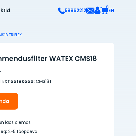
0
ektid
EN
58862212
S18 TRIPLEX
mendusfilter WATEX CMS18
X
TEX
Tootekood:
CMS18T
inda
on laos olemas
eg: 2-5 tööpäeva