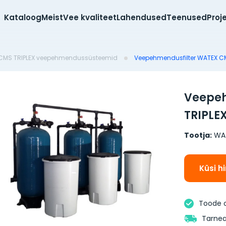
Kataloog
Meist
Vee kvaliteet
Lahendused
Teenused
Proj
CMS TRIPLEX veepehmendussüsteemid
Veepehmendusfilter WATEX CM
Veepeh
TRIPLE
Tootja:
WA
Küsi h
Toode 
Tarnea