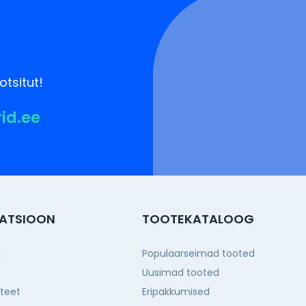
otsitut!
rid.ee
ATSIOON
TOOTEKATALOOG
g
Populaarseimad tooted
Uusimad tooted
iteet
Eripakkumised