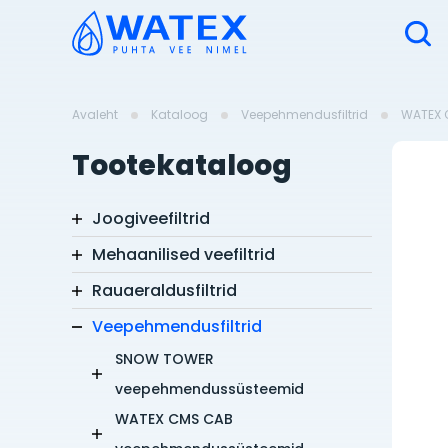
Avaleht
Kataloog
Veepehmendusfiltrid
WATEX 
Tootekataloog
Joogiveefiltrid
Mehaanilised veefiltrid
Rauaeraldusfiltrid
Veepehmendusfiltrid
SNOW TOWER
veepehmendussüsteemid
WATEX CMS CAB