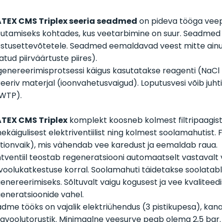
TEX CMS Triplex seeria seadmed
on pideva tööga vee
utamiseks kohtades, kus veetarbimine on suur. Seadmed 
stusettevõtetele. Seadmed eemaldavad veest mitte ainul
atud piirväärtuste piires).
enereerimisprotsessi käigus kasutatakse reagenti (NaCl –
treeriv materjal (ioonvahetusvaigud). Loputusvesi võib juh
WTP).
TEX CMS Triplex
komplekt koosneb kolmest filtripaagis
ekäigulisest elektriventiilist ning kolmest soolamahutist.
tionvaik), mis vähendab vee karedust ja eemaldab raua.
tventiil teostab regeneratsiooni automaatselt vastavalt v
voolukatkestuse korral. Soolamahuti täidetakse soolatab
enereerimiseks. Sõltuvalt vaigu kogusest ja vee kvalitee
eneratsioonide vahel.
dme tööks on vajalik elektriühendus (3 pistikupesa), kanal
javoolutorustik. Minimaalne veesurve peab olema 2,5 bar.