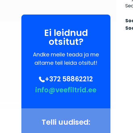
Sea
So
So
Ei leidnud
otsitut?
Andke meile teada ja me
aitame teil leida otsitut!
+372 58862212
info@veefiltrid.ee
Telli uudised: