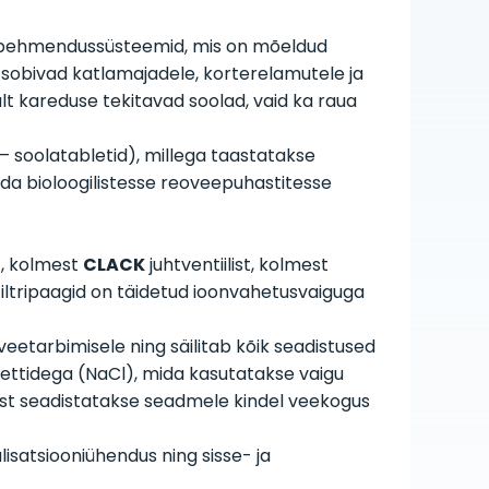
pehmendussüsteemid, mis on mõeldud
sobivad katlamajadele, korterelamutele ja
t kareduse tekitavad soolad, vaid ka raua
 soolatabletid), millega taastatakse
tida bioloogilistesse reoveepuhastitesse
t, kolmest
CLACK
juhtventiilist, kolmest
 Filtripaagid on täidetud ioonvahetusvaiguga
eetarbimisele ning säilitab kõik seadistused
lettidega (NaCl), mida kasutatakse vaigu
dist seadistatakse seadmele kindel veekogus
isatsiooniühendus ning sisse- ja