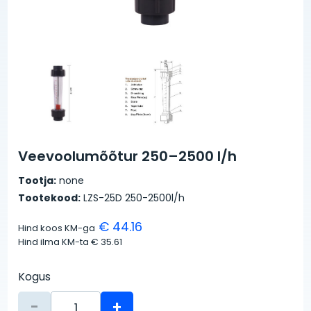
Veevoolumõõtur 250–2500 l/h
Tootja:
none
Tootekood:
LZS-25D 250-2500l/h
€ 44.16
Hind koos KM-ga
Hind ilma KM-ta
€ 35.61
Kogus
-
+