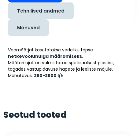
Tehnilised andmed
Manused
Veemõõtjat kasutatakse vedeliku täpse
hetkevooluhulga määramiseks
.
Mõõturi ujuk on valmistatud spetsiaalsest plastist,
tagades vastupidavuse hapete ja leeliste mõjule.
Mahutavus:
250-2500 l/h
Seotud tooted