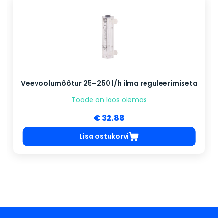
Veevoolumõõtur 25–250 l/h ilma reguleerimiseta
Toode on laos olemas
€ 32.88
Lisa ostukorvi