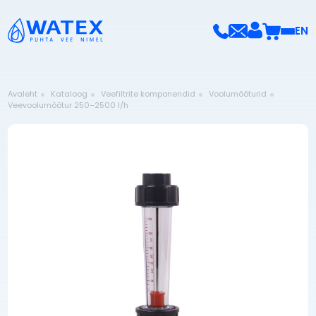
EN
Avaleht
Kataloog
Veefiltrite komponendid
Voolumõõturid
Veevoolumõõtur 250–2500 l/h