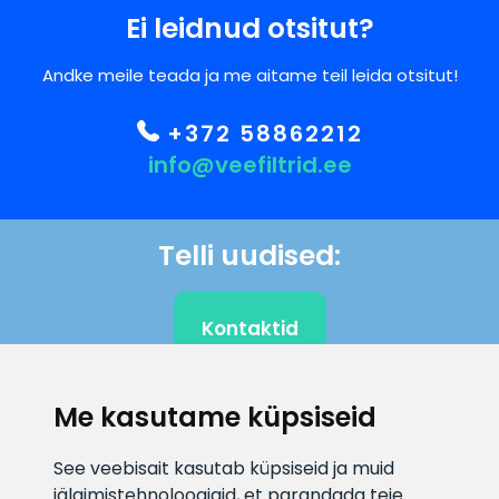
Ei leidnud otsitut?
Andke meile teada ja me aitame teil leida otsitut!
+372 58862212
info@veefiltrid.ee
Telli uudised:
Kontaktid
Me kasutame küpsiseid
KLIENDITUGI
See veebisait kasutab küpsiseid ja muid
jälgimistehnoloogiaid, et parandada teie
E-posti aadress
Infotelefon