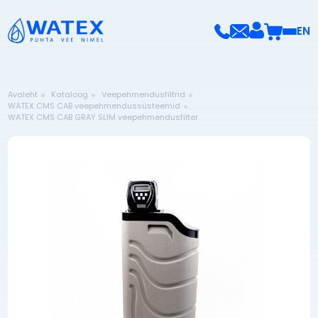
EN
Avaleht
Kataloog
Veepehmendusfiltrid
WATEX CMS CAB veepehmendussüsteemid
WATEX CMS CAB GRAY SLIM veepehmendusfilter