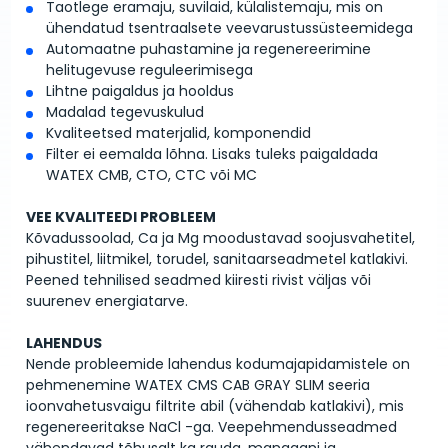
Taotlege eramaju, suvilaid, külalistemaju, mis on
ühendatud tsentraalsete veevarustussüsteemidega
Automaatne puhastamine ja regenereerimine
helitugevuse reguleerimisega
Lihtne paigaldus ja hooldus
Madalad tegevuskulud
Kvaliteetsed materjalid, komponendid
Filter ei eemalda lõhna. Lisaks tuleks paigaldada
WATEX CMB, CTO, CTC või MC
VEE KVALITEEDI PROBLEEM
Kõvadussoolad, Ca ja Mg moodustavad soojusvahetitel,
pihustitel, liitmikel, torudel, sanitaarseadmetel katlakivi.
Peened tehnilised seadmed kiiresti rivist väljas või
suurenev energiatarve.
LAHENDUS
Nende probleemide lahendus kodumajapidamistele on
pehmenemine WATEX CMS CAB GRAY SLIM seeria
ioonvahetusvaigu filtrite abil (vähendab katlakivi), mis
regenereeritakse NaCl -ga. Veepehmendusseadmed
vähendavad tõhusalt ka rauda, ​​mangaani ja