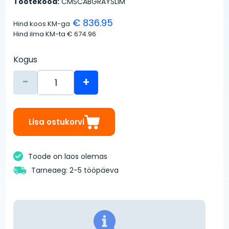
Tootekood:
CMSCABGRAYSLIM
€ 836.95
Hind koos KM-ga
Hind ilma KM-ta
€ 674.96
Kogus
-
+
Lisa ostukorvi
Toode on laos olemas
Tarneaeg: 2-5 tööpäeva