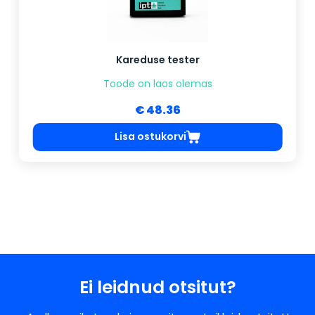
Kareduse tester
Toode on laos olemas
€ 48.36
Lisa ostukorvi
Ei leidnud otsitut?