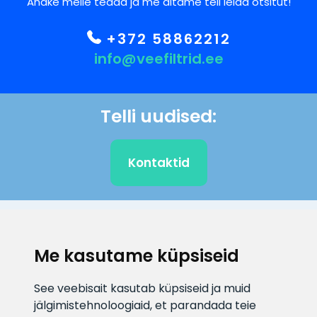
Andke meile teada ja me aitame teil leida otsitut!
+372 58862212
info@veefiltrid.ee
Telli uudised:
Kontaktid
KLIENDITUGI
Me kasutame küpsiseid
E-posti aadress
Infotelefon
See veebisait kasutab küpsiseid ja muid
info@veefiltrid.ee
+372 58862212
jälgimistehnoloogiaid, et parandada teie