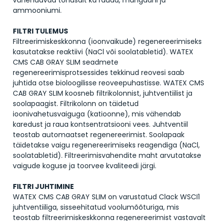
ammooniumi.
FILTRI TULEMUS
Filtreerimiskeskkonna (ioonvaikude) regenereerimiseks
kasutatakse reaktiivi (NaCl või soolatabletid). WATEX
CMS CAB GRAY SLIM seadmete
regenereerimisprotsessides tekkinud reovesi saab
juhtida otse bioloogilisse reoveepuhastisse. WATEX CMS
CAB GRAY SLIM koosneb filtrikolonnist, juhtventiilist ja
soolapaagist. Filtrikolonn on täidetud
ioonivahetusvaiguga (katioonne), mis vähendab
karedust ja raua kontsentratsiooni vees. Juhtventiil
teostab automaatset regenereerimist. Soolapaak
täidetakse vaigu regenereerimiseks reagendiga (NaCl,
soolatabletid). Filtreerimisvahendite maht arvutatakse
vaigude koguse ja toorvee kvaliteedi järgi.
FILTRI JUHTIMINE
WATEX CMS CAB GRAY SLIM on varustatud Clack WSCI1
juhtventiiliga, sisseehitatud voolumõõturiga, mis
teostab filtreerimiskeskkonna regenereerimist vastavalt