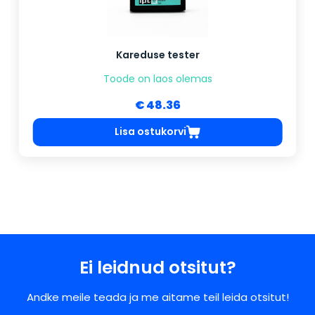
Kareduse tester
Toode on laos olemas
€ 48.36
Lisa ostukorvi
Ei leidnud otsitut?
Andke meile teada ja me aitame teil leida otsitut!