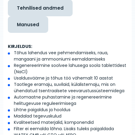
Tehnilised andmed
Manused
KIRJELDUS:
Tõhus lahendus vee pehmendamiseks, raua,
mangaani ja ammooniumi eemaldamiseks
Regenereerimine soolvee lahusega soola tablettidest
(NaCl)
Usaldusväärne ja tõhus töö vähemalt 10 aastat
Taotlege eramaju, suvilaid, külalistemaju, mis on
ühendatud tsentraalsete veevarustussüsteemidega
Automaatne puhastamine ja regenereerimine
helitugevuse reguleerimisega
Lihtne paigaldus ja hooldus
Madalad tegevuskulud
Kvaliteetsed materjalid, komponendid
Filter ei eemalda lõhna. Lisaks tuleks paigaldada
WATEX CMB või CTO või AERO