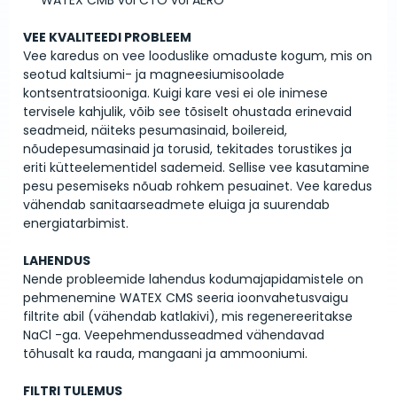
VEE KVALITEEDI PROBLEEM
Vee karedus on vee looduslike omaduste kogum, mis on
seotud kaltsiumi- ja magneesiumisoolade
kontsentratsiooniga. Kuigi kare vesi ei ole inimese
tervisele kahjulik, võib see tõsiselt ohustada erinevaid
seadmeid, näiteks pesumasinaid, boilereid,
nõudepesumasinaid ja torusid, tekitades torustikes ja
eriti kütteelementidel sademeid. Sellise vee kasutamine
pesu pesemiseks nõuab rohkem pesuainet. Vee karedus
vähendab sanitaarseadmete eluiga ja suurendab
energiatarbimist.
LAHENDUS
Nende probleemide lahendus kodumajapidamistele on
pehmenemine WATEX CMS seeria ioonvahetusvaigu
filtrite abil (vähendab katlakivi), mis regenereeritakse
NaCl -ga. Veepehmendusseadmed vähendavad
tõhusalt ka rauda, ​​mangaani ja ammooniumi.
FILTRI TULEMUS