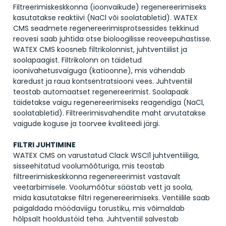
Filtreerimiskeskkonna (ioonvaikude) regenereerimiseks
kasutatakse reaktiivi (NaCl või soolatabletid). WATEX
CMS seadmete regenereerimisprotsessides tekkinud
reovesi saab juhtida otse bioloogilisse reoveepuhastisse.
WATEX CMS koosneb filtrikolonnist, juhtventiilist ja
soolapaagist. Filtrikolonn on täidetud
ioonivahetusvaiguga (katioonne), mis vähendab
karedust ja raua kontsentratsiooni vees. Juhtventiil
teostab automaatset regenereerimist. Soolapaak
täidetakse vaigu regenereerimiseks reagendiga (NaCl,
soolatabletid). Filtreerimisvahendite maht arvutatakse
vaigude koguse ja toorvee kvaliteedi järgi.
FILTRI JUHTIMINE
WATEX CMS on varustatud Clack WSCI1 juhtventiiliga,
sisseehitatud voolumõõturiga, mis teostab
filtreerimiskeskkonna regenereerimist vastavalt
veetarbimisele. Voolumõõtur säästab vett ja soola,
mida kasutatakse filtri regenereerimiseks. Ventiilile saab
paigaldada möödaviigu torustiku, mis võimaldab
hõlpsalt hooldustöid teha. Juhtventiil salvestab