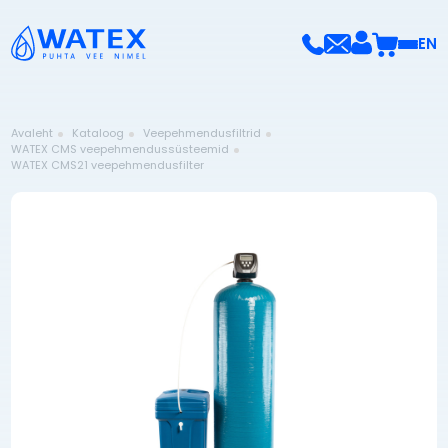
EN
Avaleht
Kataloog
Veepehmendusfiltrid
WATEX CMS veepehmendussüsteemid
WATEX CMS21 veepehmendusfilter