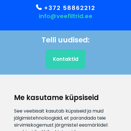
+372 58862212
info@veefiltrid.ee
Telli uudised:
Kontaktid
KLIENDITUGI
Me kasutame küpsiseid
E-posti aadress
Infotelefon
See veebisait kasutab küpsiseid ja muid
info@veefiltrid.ee
+372 58862212
jälgimistehnoloogiaid, et parandada teie
sirvimiskogemust järgmistel eesmärkidel:
Vaata tööaegu