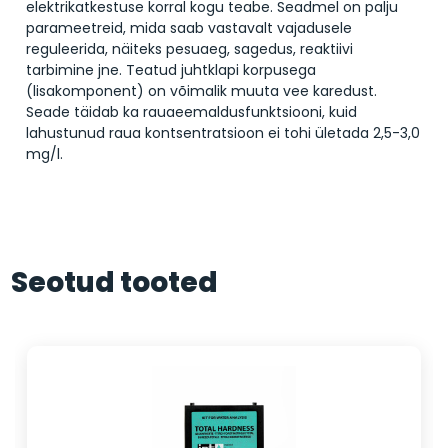
elektrikatkestuse korral kogu teabe. Seadmel on palju
parameetreid, mida saab vastavalt vajadusele
reguleerida, näiteks pesuaeg, sagedus, reaktiivi
tarbimine jne. Teatud juhtklapi korpusega
(lisakomponent) on võimalik muuta vee karedust.
Seade täidab ka rauaeemaldusfunktsiooni, kuid
lahustunud raua kontsentratsioon ei tohi ületada 2,5-3,0
mg/l.
Seotud tooted