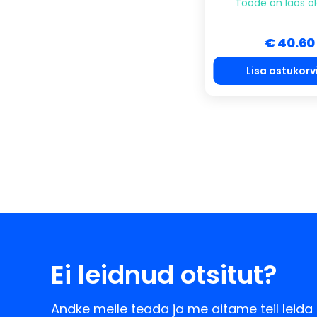
Toode on laos o
€ 40.60
Lisa ostukorv
Ei leidnud otsitut?
Andke meile teada ja me aitame teil leida 