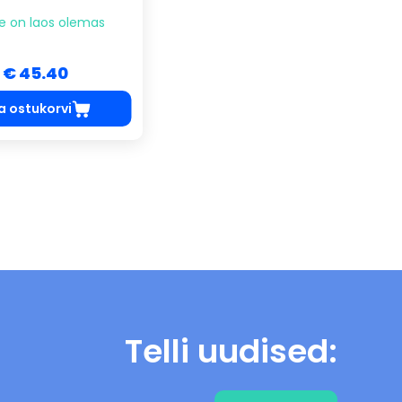
e on laos olemas
€ 45.40
a ostukorvi
Telli uudised: