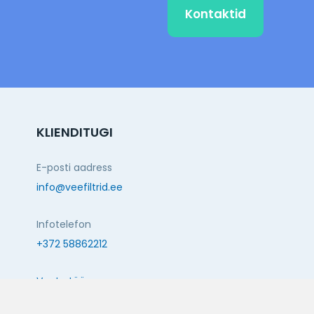
Kontaktid
KLIENDITUGI
E-posti aadress
info@veefiltrid.ee
Infotelefon
+372 58862212
Vaata tööaegu
Reti tee 11, Peetri, 75312 Harju maakond, Estonia