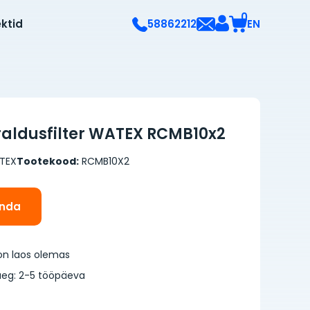
0
ektid
EN
58862212
aldusfilter WATEX RCMB10x2
TEX
Tootekood:
RCMB10X2
inda
on laos olemas
eg: 2-5 tööpäeva