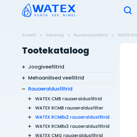
Avaleht
Kataloog
Rauaeraldusfiltrid
WATEX RCM
Tootekataloog
Joogiveefiltrid
Mehaanilised veefiltrid
Rauaeraldusfiltrid
WATEX CMB rauaeraldusfiltrid
WATEX RCMB rauaeraldusfilter
WATEX RCMBx2 rauaeraldusfiltrid
WATEX RCMBx3 rauaeraldusfiltrid
WATEX CMG rauaeraldusfiltrid