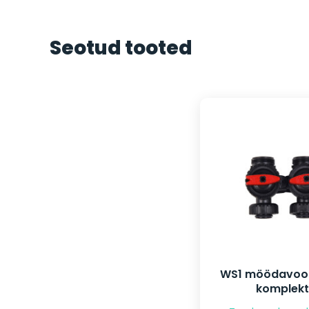
Seotud tooted
WS1 möödavool
komplekt