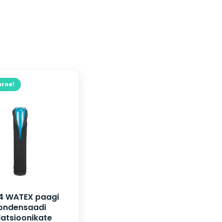
rne!
4 WATEX paagi
ondensaadi
latsioonikate