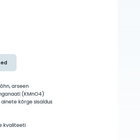
sed
lõhn, arseen
anganaati (KMnO4)
 ainete kõrge sisaldus
e kvaliteeti