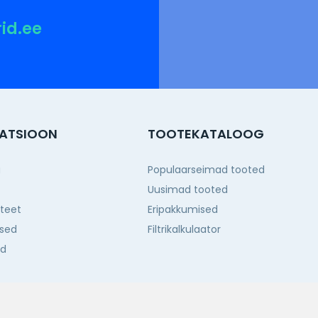
rid.ee
ATSIOON
TOOTEKATALOOG
g
Populaarseimad tooted
Uusimad tooted
iteet
Eripakkumised
sed
Filtrikalkulaator
ed
d