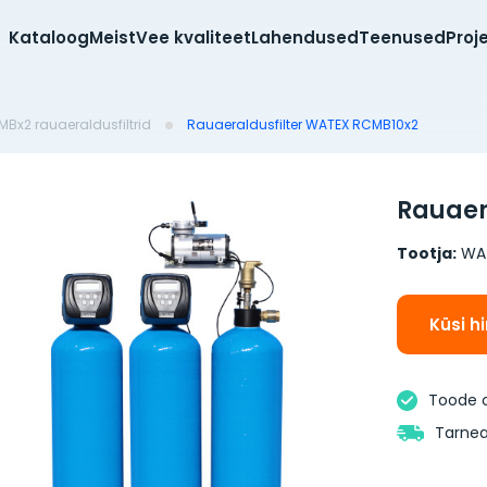
Kataloog
Meist
Vee kvaliteet
Lahendused
Teenused
Proj
Bx2 rauaeraldusfiltrid
Rauaeraldusfilter WATEX RCMB10x2
Rauaer
Tootja:
WA
Küsi h
Toode 
Tarnea