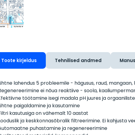
Toote kirjeldus
Tehnilised andmed
Manu
Lihtne lahendus 5 probleemile - hägusus, raud, mangaan, 
Regenereerimine ei nõua reaktiive - soola, kaaliumperm
Efektiivne töötamine isegi madala pH juures ja orgaaniliste
Lihtne paigaldamine ja kasutamine
Filtri kasutusiga on vähemalt 10 aastat
Looduslik ja keskkonnasõbralik filtreerimine. Ei kahjusta ve
Automaatne puhastamine ja regenereerimine