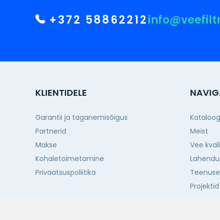
+372 58862212
info@veefilt
KLIENTIDELE
NAVIG
Garantii ja taganemisõigus
Kataloo
Partnerid
Meist
Makse
Vee kval
Kohaletoimetamine
Lahendu
Privaatsuspoliitika
Teenus
Projektid
Kontakti