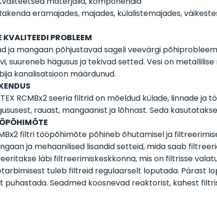
Kvaliteetsed materjalid, komponendid
Rakenda eramajades, majades, külalistemajades, väikest
E KVALITEEDI PROBLEEM
d ja mangaan põhjustavad sageli veevärgi põhiprobleemi
vi, suureneb hägusus ja tekivad setted. Vesi on metallili
bija kanalisatsioon määrdunud.
KENDUS
EX RCMBx2 seeria filtrid on mõeldud külade, linnade ja 
ususest, rauast, mangaanist ja lõhnast. Seda kasutatak
ÖPÕHIMÕTE
Bx2 filtri tööpõhimõte põhineb õhutamisel ja filtreerimi
gaan ja mehaanilised lisandid setteid, mida saab filtree
treeritakse läbi filtreerimiskeskkonna, mis on filtrisse val
tarbimisest tuleb filtreid regulaarselt loputada. Pärast lo
t puhastada. Seadmed koosnevad reaktorist, kahest filtris