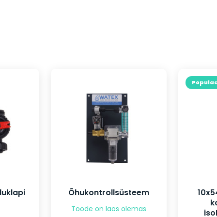
Populaa
uklapi
Õhukontrollsüsteem
10x5
k
Toode on laos olemas
iso