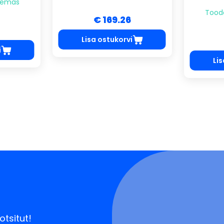
lemas
Tood
€ 169.26
Lisa ostukorvi
i
Lis
otsitut!