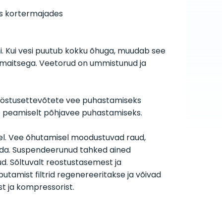
es kortermajades
. Kui vesi puutub kokku õhuga, muudab see
se maitsega. Veetorud on ummistunud ja
tööstusettevõtete vee puhastamiseks
se peamiselt põhjavee puhastamiseks.
sel. Vee õhutamisel moodustuvad raud,
rida. Suspendeerunud tahked ained
atud. Sõltuvalt reostustasemest ja
putamist filtrid regenereeritakse ja võivad
t ja kompressorist.