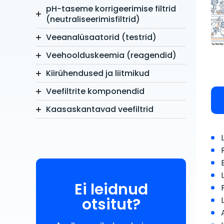
pH-taseme korrigeerimise filtrid
(neutraliseerimisfiltrid)
Veeanalüsaatorid (testrid)
Veehoolduskeemia (reagendid)
Kiirühendused ja liitmikud
Veefiltrite komponendid
Kaasaskantavad veefiltrid
Ei leidnud
otsitut?