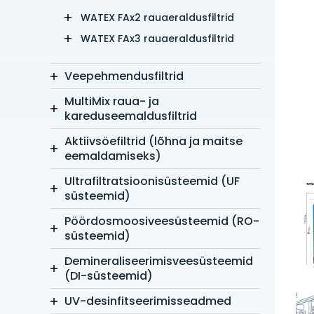
WATEX FAx2 rauaeraldusfiltrid
WATEX FAx3 rauaeraldusfiltrid
Veepehmendusfiltrid
MultiMix raua- ja
kareduseemaldusfiltrid
Aktiivsöefiltrid (lõhna ja maitse
eemaldamiseks)
Ultrafiltratsioonisüsteemid (UF
süsteemid)
Pöördosmoosiveesüsteemid (RO-
süsteemid)
Demineraliseerimisveesüsteemid
(DI-süsteemid)
UV-desinfitseerimisseadmed