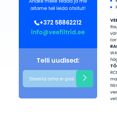
Andke meile teada ja me
aitame teil leida otsitut!
VE
+372 58862212
Rau
info@veefiltrid.ee
vär
tar
RA
WAT
Telli uudised:
häg
TÖ
RCM
man
fil
vee
vet