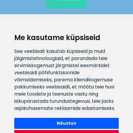
KLIENDITUGI
Me kasutame küpsiseid
E-posti aadress
Infotelefon
See veebisait kasutab küpsiseid ja muid
info@veefiltrid.ee
+372 58862212
jälgimistehnoloogiaid, et parandada teie
sirvimiskogemust järgmistel eesmärkidel:
Vaata tööaegu
veebisaidi põhifunktsioonide
Reti tee 11, Peetri, 75312 Harju
võimaldamiseks
,
parema kliendikogemuse
maakond, Estonia
pakkumiseks veebisaidil
,
et mõõta teie huvi
meie toodete ja teenuste vastu ning
isikupärastada turundustegevusi
,
teie jaoks
asjakohasemate reklaamide edastamiseks
.
Nõustun