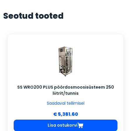
Seotud tooted
SS WRO200 PLUS pöördosmoosisüsteem 250
liitrit/tunnis
Saadaval tellimisel
€ 5,381.60
Lisa ostukorvi