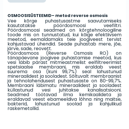
OSMOOSISŪSTEEMID– metod reverse osmosis
Vee kõrge puhastusastme saavutamiseks
kasutatakse pöördosmoosi veefiltri.
Pöördosmoosi seadmed on kõrgtehnoloogiline
toode mis on tunnustatud, kui kõige efektiivsem
meetod, eemaldamaks teie joogiveest tervist
kahjustavad ühendid. Seade puhastab mere, jõe,
järve, sade, reovett.
Pöördosmoos (Reverse Osmosis RO) on
tänapäevane joogivee puhastamise meetod, kus
vesi läbib pärast mitmeastmelist eelfiltreerimist
spetsiaalse membraani, mis eraldab veest
suurema osa (kuni 99,7%) seal lahustunud
mineraalidest ja sooladest. Sõltuvalt membraanist
ja tehnolahendusest puhastusaste on 80-99,7%.
Membraani läbimatu mineraalidest ja sooladest
küllastunud vesi juhitakse kanalisatsiooni.
Seadmed töötavad ilma kemikaalideta ja
eraldavad veest ebameeldiva lõhna ning maitse,
bakterid, lahustunud soolad ja kahjulikud
raskemetallid.