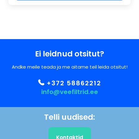
Ei leidnud otsitut?
Andke meile teada ja me aitame teil leida otsitut!
+372 58862212
info@veefiltrid.ee
Telli uudised:
Kontaktid