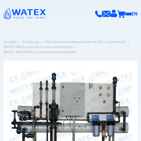
EN
Avaleht
Kataloog
Pöördosmoosiveesüsteemid (RO-süsteemid)
WATEX WRO pöördosmoosi süsteemid
WATEX WRO3000 pöördosmoosisüsteem