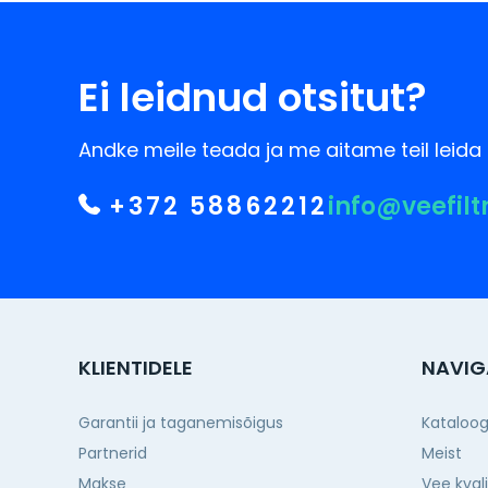
Ei leidnud otsitut?
Andke meile teada ja me aitame teil leida 
+372 58862212
info@veefilt
KLIENTIDELE
NAVIG
Garantii ja taganemisõigus
Kataloo
Partnerid
Meist
Makse
Vee kval