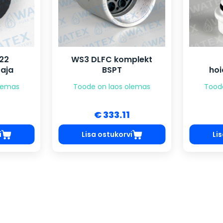
22
WS3 DLFC komplekt
raja
BSPT
hoi
olemas
Toode on laos olemas
Tood
€ 333.11
i
Lisa ostukorvi
Li