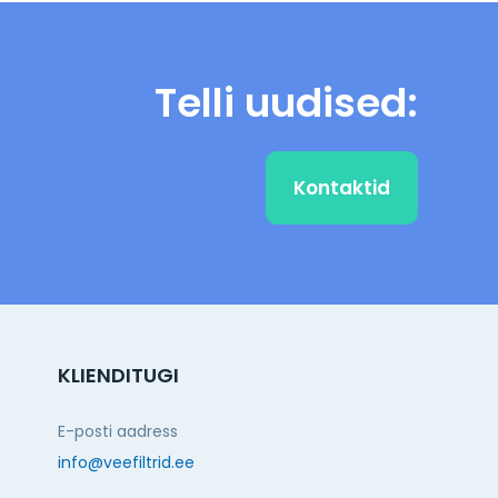
Telli uudised:
Kontaktid
KLIENDITUGI
E-posti aadress
info@veefiltrid.ee