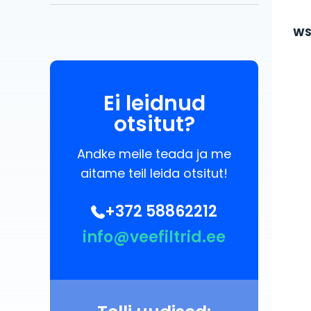
WS
Ei leidnud
otsitut?
Andke meile teada ja me
aitame teil leida otsitut!
+372 58862212
info@veefiltrid.ee