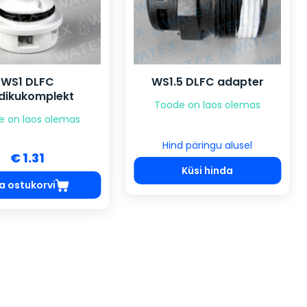
WS1 DLFC
WS1.5 DLFC adapter
dikukomplekt
Toode on laos olemas
e on laos olemas
Hind päringu alusel
€ 1.31
Küsi hinda
sa ostukorvi