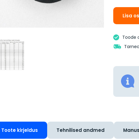
Lisa o
Toode 
Tarnea
Toote kirjeldus
Tehnilised andmed
Manu