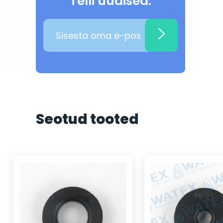
Telli uudised:
Seotud tooted