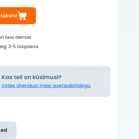
stukorvi
on laos olemas
eg: 2-5 tööpäeva
Kas teil on küsimusi?
Võtke ühendust meie spetsialistidega.
sed