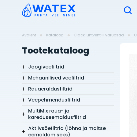
Avaleht
Kataloog
Clack juhtventiili varuosad
C
Tootekataloog
Joogiveefiltrid
Mehaanilised veefiltrid
Rauaeraldusfiltrid
Veepehmendusfiltrid
MultiMix raua- ja
kareduseemaldusfiltrid
Aktiivsöefiltrid (lõhna ja maitse
eemaldamiseks)