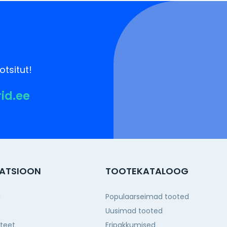
otsitut!
rid.ee
ATSIOON
TOOTEKATALOOG
g
Populaarseimad tooted
Uusimad tooted
iteet
Eripakkumised