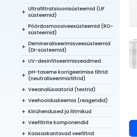
Ultrafiltratsioonisüsteemid (UF
süsteemid)
Pöördosmoosiveesüsteemid (RO-
süsteemid)
Demineraliseerimisveesüsteemid
(DI-süsteemid)
UV-desinfitseerimisseadmed
pH-taseme korrigeerimise filtrid
(neutraliseerimisfiltrid)
Veeanalüsaatorid (testrid)
Veehoolduskeemia (reagendid)
Kiirühendused ja liitmikud
Veefiltrite komponendid
Kaasaskantavad veefiltrid