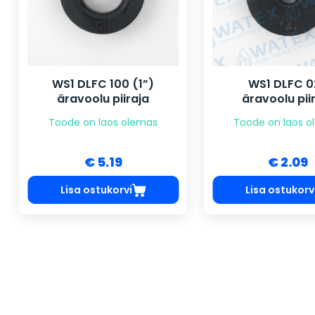
WS1 DLFC 100 (1”)
WS1 DLFC 0
äravoolu piiraja
äravoolu pii
Toode on laos olemas
Toode on laos 
€ 5.19
€ 2.09
Lisa ostukorvi
Lisa ostukorv