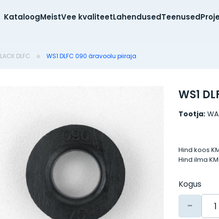
Kataloog
Meist
Vee kvaliteet
Lahendused
Teenused
Proj
LACK DLFC
WS1 DLFC 090 äravoolu piiraja
WS1 DLF
Tootja:
WA
Hind koos K
Hind ilma K
Kogus
-