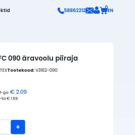
0
ektid
EN
58862212
C 090 äravoolu piiraja
TEX
Tootekood:
V3162-090
€ 2.09
M-ga
M-ta
€ 1.69
+