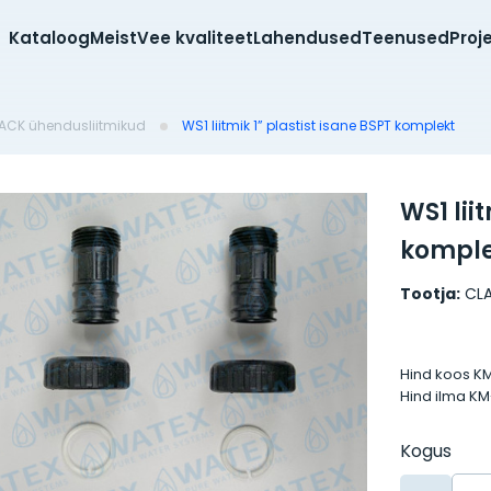
Kataloog
Meist
Vee kvaliteet
Lahendused
Teenused
Proj
ACK ühendusliitmikud
WS1 liitmik 1” plastist isane BSPT komplekt
WS1 lii
komple
Tootja:
CL
Hind koos K
Hind ilma K
Kogus