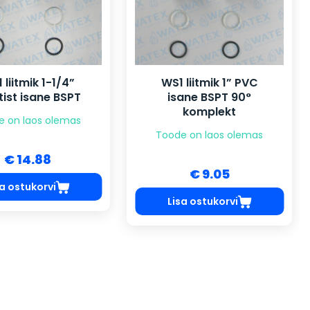
 liitmik 1-1/4”
WS1 liitmik 1” PVC
tist isane BSPT
isane BSPT 90°
komplekt
e on laos olemas
Toode on laos olemas
€ 14.88
€ 9.05
sa ostukorvi
Lisa ostukorvi