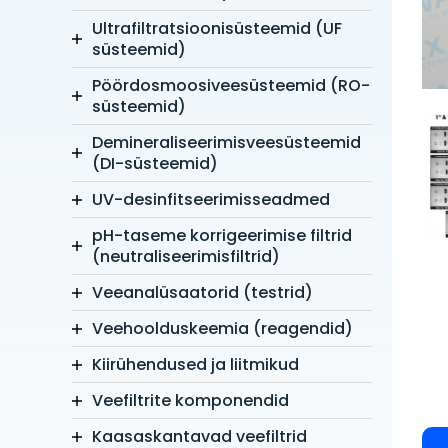
Ultrafiltratsioonisüsteemid (UF
süsteemid)
Pöördosmoosiveesüsteemid (RO-
süsteemid)
Demineraliseerimisveesüsteemid
(DI-süsteemid)
UV-desinfitseerimisseadmed
pH-taseme korrigeerimise filtrid
(neutraliseerimisfiltrid)
Veeanalüsaatorid (testrid)
Veehoolduskeemia (reagendid)
Kiirühendused ja liitmikud
Veefiltrite komponendid
Kaasaskantavad veefiltrid