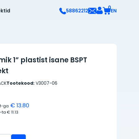
0
ektid
EN
58862212
tmik 1” plastist isane BSPT
kt
ACK
Tootekood:
V3007-06
€ 13.80
M-ga
M-ta
€ 11.13