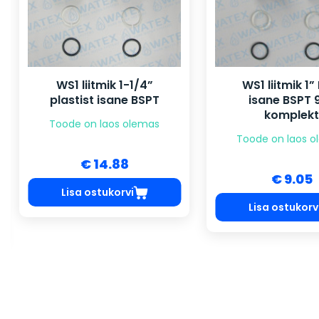
WS1 liitmik 1-1/4”
WS1 liitmik 1
plastist isane BSPT
isane BSPT 
komplekt
Toode on laos olemas
Toode on laos 
€ 14.88
€ 9.05
Lisa ostukorvi
Lisa ostukorv