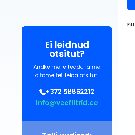
Fit
Ei leidnud
otsitut?
Andke meile teada ja me
aitame teil leida otsitut!
+372 58862212
info@veefiltrid.ee