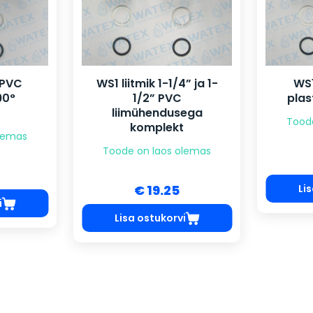
” PVC
WS1 liitmik 1-1/4” ja 1-
WS1
90°
1/2” PVC
plas
liimühendusega
Tood
komplekt
olemas
Toode on laos olemas
Li
€ 19.25
i
Lisa ostukorvi