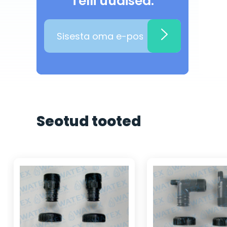
Telli uudised:
Seotud tooted