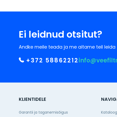
Ei leidnud otsitut?
Andke meile teada ja me aitame teil leida 
+372 58862212
info@veefilt
KLIENTIDELE
NAVIG
Garantii ja taganemisõigus
Kataloo