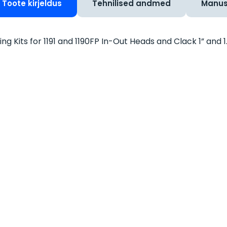
Toote kirjeldus
Tehnilised andmed
Manu
ting Kits for 1191 and 1190FP In-Out Heads and Clack 1” and 