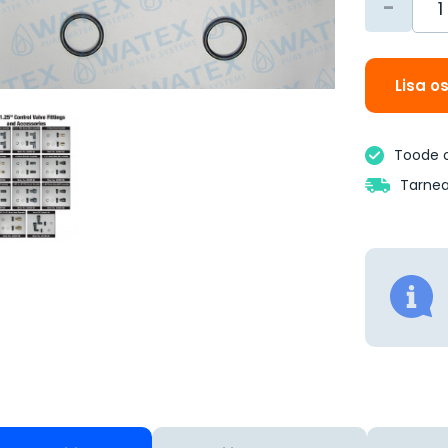
-
Lisa o
Toode 
Tarnea