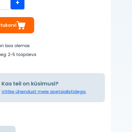
+
stukorvi
on laos olemas
eg: 2-5 tööpäeva
Kas teil on küsimusi?
Võtke ühendust meie spetsialistidega.