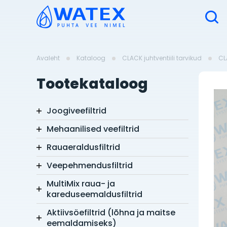
Avaleht
Kataloog
CLACK juhtventiili tarvikud
CL
Tootekataloog
Joogiveefiltrid
Mehaanilised veefiltrid
Rauaeraldusfiltrid
Veepehmendusfiltrid
MultiMix raua- ja
kareduseemaldusfiltrid
Aktiivsöefiltrid (lõhna ja maitse
eemaldamiseks)