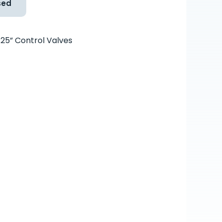
sed
1.25” Control Valves