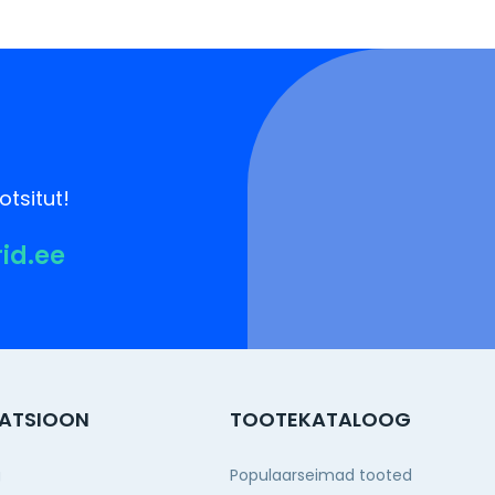
otsitut!
rid.ee
ATSIOON
TOOTEKATALOOG
g
Populaarseimad tooted