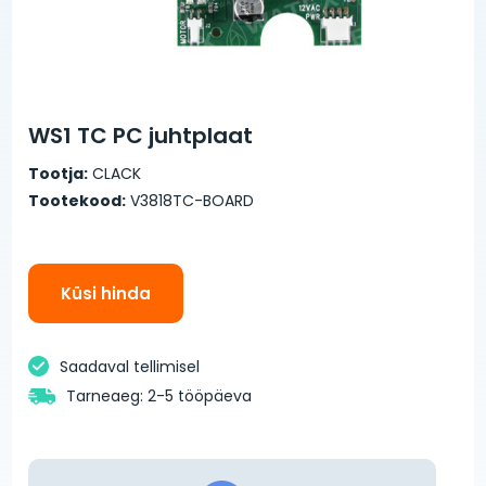
WS1 TC PC juhtplaat
Tootja:
CLACK
Tootekood:
V3818TC-BOARD
Küsi hinda
Saadaval tellimisel
Tarneaeg: 2-5 tööpäeva