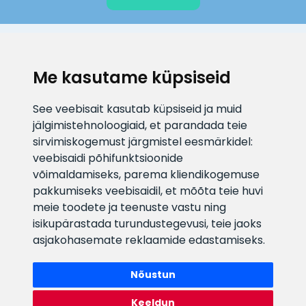
KLIENDITUGI
Me kasutame küpsiseid
E-posti aadress
Infotelefon
See veebisait kasutab küpsiseid ja muid
info@veefiltrid.ee
+372 58862212
jälgimistehnoloogiaid, et parandada teie
sirvimiskogemust järgmistel eesmärkidel:
Vaata tööaegu
veebisaidi põhifunktsioonide
Reti tee 11, Peetri, 75312 Harju
võimaldamiseks
,
parema kliendikogemuse
maakond, Estonia
pakkumiseks veebisaidil
,
et mõõta teie huvi
meie toodete ja teenuste vastu ning
isikupärastada turundustegevusi
,
teie jaoks
asjakohasemate reklaamide edastamiseks
.
Nõustun
Keeldun