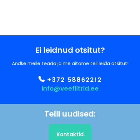
Ei leidnud otsitut?
Andke meile teada ja me aitame teil leida otsitut!
+372 58862212
info@veefiltrid.ee
Telli uudised:
Kontaktid