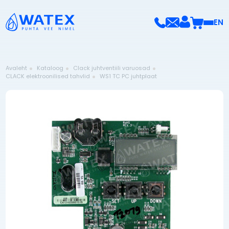
EN
Avaleht
Kataloog
Clack juhtventiili varuosad
CLACK elektroonilised tahvlid
WS1 TC PC juhtplaat