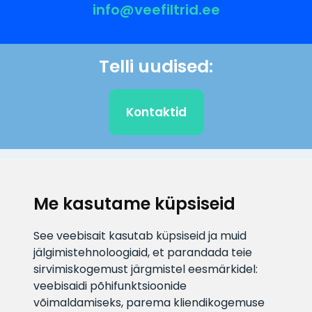
info@veefiltrid.ee
Telli uudised:
Kontaktid
KLIENDITUGI
Me kasutame küpsiseid
E-posti aadress
Infotelefon
See veebisait kasutab küpsiseid ja muid
info@veefiltrid.ee
+372 58862212
jälgimistehnoloogiaid, et parandada teie
sirvimiskogemust järgmistel eesmärkidel:
Vaata tööaegu
veebisaidi põhifunktsioonide
Reti tee 11, Peetri, 75312 Harju
võimaldamiseks
,
parema kliendikogemuse