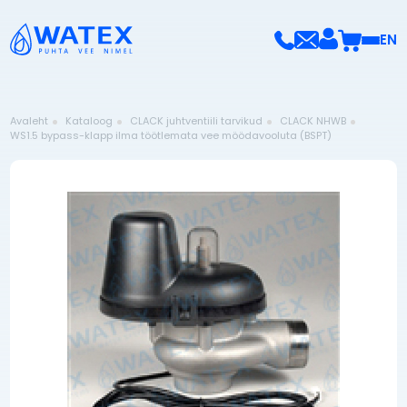
EN
Avaleht
Kataloog
CLACK juhtventiili tarvikud
CLACK NHWB
WS1.5 bypass-klapp ilma töötlemata vee möödavooluta (BSPT)