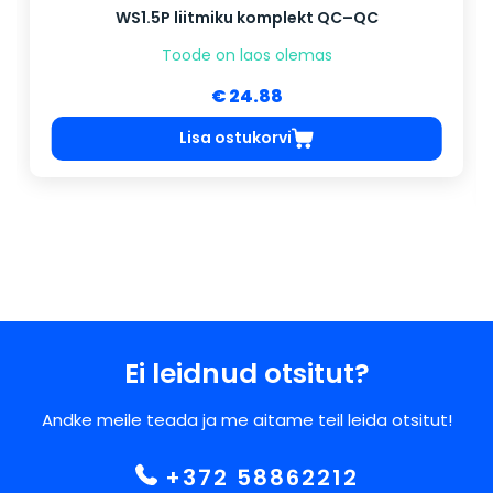
WS1.5P liitmiku komplekt QC–QC
Toode on laos olemas
€ 24.88
Lisa ostukorvi
Ei leidnud otsitut?
Andke meile teada ja me aitame teil leida otsitut!
+372 58862212