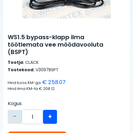
WS1.5 bypass-klapp ilma
töötlemata vee möödavooluta
(BSPT)
Tootja:
CLACK
Tootekood:
V3097BSPT
€ 258.07
Hind koos KM-ga
Hind ilma KM-ta
€ 208.12
Kogus
-
+