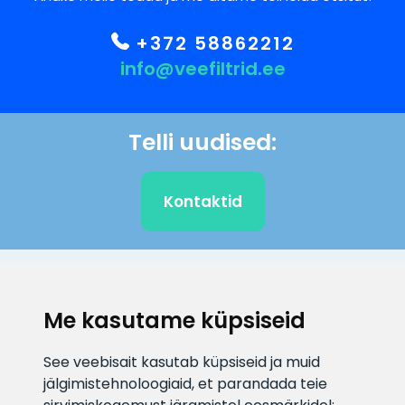
+372 58862212
info@veefiltrid.ee
Telli uudised:
Kontaktid
KLIENDITUGI
Me kasutame küpsiseid
E-posti aadress
Infotelefon
See veebisait kasutab küpsiseid ja muid
info@veefiltrid.ee
+372 58862212
jälgimistehnoloogiaid, et parandada teie