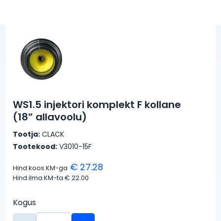
WS1.5 injektori komplekt F kollane
(18” allavoolu)
Tootja:
CLACK
Tootekood:
V3010-15F
€ 27.28
Hind koos KM-ga
Hind ilma KM-ta
€ 22.00
Kogus