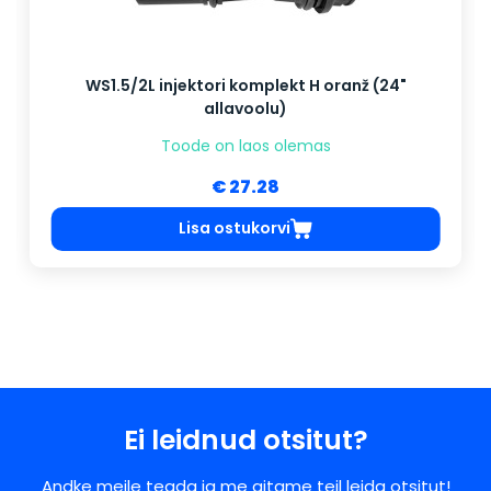
WS1.5/2L injektori komplekt H oranž (24"
allavoolu)
Toode on laos olemas
€ 27.28
Lisa ostukorvi
Ei leidnud otsitut?
Andke meile teada ja me aitame teil leida otsitut!