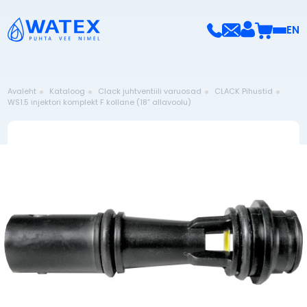
EN
Avaleht
Kataloog
Clack juhtventiili varuosad
CLACK Pihustid
WS1.5 injektori komplekt F kollane (18” allavoolu)