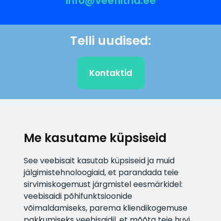
info@veefiltrid.ee
Telli uudised:
Kontaktid
KLIENDITUGI
Me kasutame küpsiseid
E-posti aadress
Infotelefon
See veebisait kasutab küpsiseid ja muid
info@veefiltrid.ee
+372 58862212
jälgimistehnoloogiaid, et parandada teie
sirvimiskogemust järgmistel eesmärkidel:
Vaata tööaegu
veebisaidi põhifunktsioonide
Reti tee 11, Peetri, 75312 Harju
võimaldamiseks
,
parema kliendikogemuse
maakond, Estonia
pakkumiseks veebisaidil
,
et mõõta teie huvi