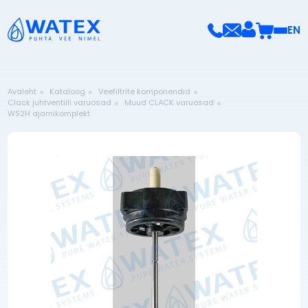
EN
Avaleht
Kataloog
Veefiltrite komponendid
Clack juhtventiili varuosad
Muud CLACK varuosad
WS2H ajamikomplekt