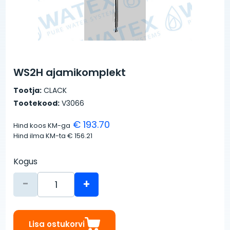
WS2H ajamikomplekt
Tootja:
CLACK
Tootekood:
V3066
€ 193.70
Hind koos KM-ga
Hind ilma KM-ta
€ 156.21
Kogus
-
+
Lisa ostukorvi