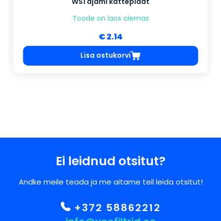
WS1 ajami katteplaat
Toode on laos olemas
€ 2.14
Lisa ostukorvi
Ei leidnud otsitut?
Andke meile teada ja me aitame teil leida otsitut!
+372 58862212