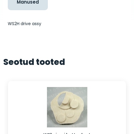
Manused
WS2H drive assy
Seotud tooted