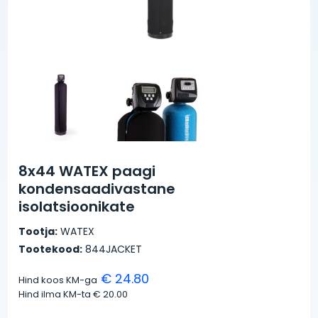
8x44 WATEX paagi
kondensaadivastane
isolatsioonikate
Tootja:
WATEX
Tootekood:
844JACKET
€ 24.80
Hind koos KM-ga
Hind ilma KM-ta
€ 20.00