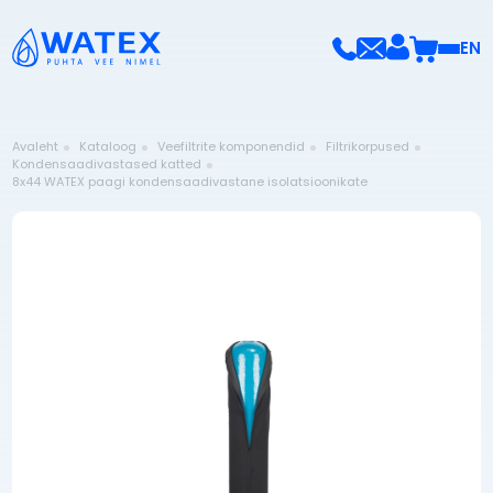
EN
Avaleht
Kataloog
Veefiltrite komponendid
Filtrikorpused
Kondensaadivastased katted
8x44 WATEX paagi kondensaadivastane isolatsioonikate