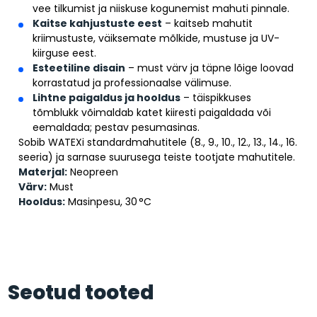
vee tilkumist ja niiskuse kogunemist mahuti pinnale.
Kaitse kahjustuste eest
– kaitseb mahutit
kriimustuste, väiksemate mõlkide, mustuse ja UV-
kiirguse eest.
Esteetiline disain
– must värv ja täpne lõige loovad
korrastatud ja professionaalse välimuse.
Lihtne paigaldus ja hooldus
– täispikkuses
tõmblukk võimaldab katet kiiresti paigaldada või
eemaldada; pestav pesumasinas.
Sobib WATEXi standardmahutitele (8., 9., 10., 12., 13., 14., 16.
seeria) ja sarnase suurusega teiste tootjate mahutitele.
Materjal:
Neopreen
Värv:
Must
Hooldus:
Masinpesu, 30 °C
Seotud tooted