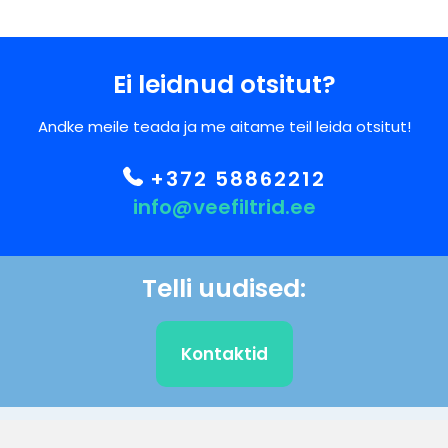
Ei leidnud otsitut?
Andke meile teada ja me aitame teil leida otsitut!
+372 58862212
info@veefiltrid.ee
Telli uudised:
Kontaktid