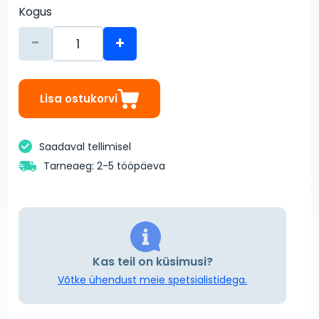
Kogus
-
+
Lisa ostukorvi
Saadaval tellimisel
Tarneaeg: 2-5 tööpäeva
Kas teil on küsimusi?
Võtke ühendust meie spetsialistidega.