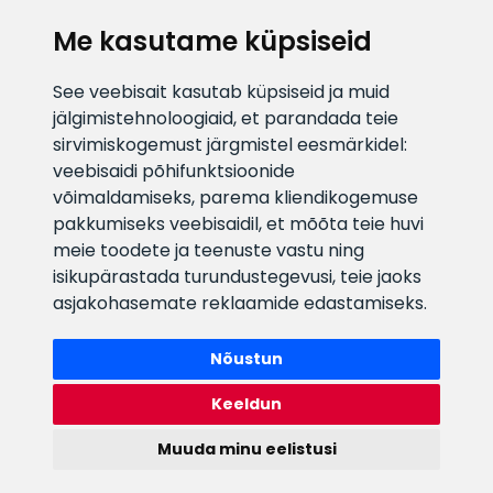
KLIENDITUGI
Me kasutame küpsiseid
E-posti aadress
Infotelefon
See veebisait kasutab küpsiseid ja muid
info@veefiltrid.ee
+372 58862212
jälgimistehnoloogiaid, et parandada teie
sirvimiskogemust järgmistel eesmärkidel:
Vaata tööaegu
veebisaidi põhifunktsioonide
Reti tee 11, Peetri, 75312 Harju
võimaldamiseks
,
parema kliendikogemuse
maakond, Estonia
pakkumiseks veebisaidil
,
et mõõta teie huvi
meie toodete ja teenuste vastu ning
isikupärastada turundustegevusi
,
teie jaoks
asjakohasemate reklaamide edastamiseks
.
Nõustun
Keeldun
Muuda minu eelistusi
Watex Shop © 2026. Kõik õigused kaitstud
webbuilding.lv
mājas lapu izstrāde