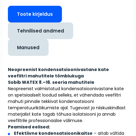
Toote kirjeldus
Tehnilised andmed
Manused
Neopreenist kondensatsioonivastane kate
veefiltri mahutitele tõmblukuga
Sobib WATEX 8.–16. seeria mahutitele
Neopreenist valmistatud kondensatsioonivastane kate
on spetsiaalselt loodud selleks, et vähendada veefiltri
mahuti pinnale tekkivat kondensatsiooni
temperatuurikõikumiste ajal. Tugevast ja niiskuskindlast
materjalist kate tagab tõhusa isolatsiooni ja annab
veefiltrile professionaalse välimuse.
Peamised eelised:
Efektiivne kondensatsioonikaitse
– aitab vältida