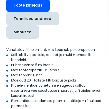
Toote kirjeldus
Tehnilised andmed
Manused
Vahetatav filtrielement, mis koosneb polüpropüleen.
Säilitab liiva, setteid, roostet ja muid mehaanilisi
lisandeid.
Puhastusaste 5 miikronit.
Max töötemperatuur +52
o
C.
Max töörõhk 6 bar.
Mõeldud 20 -tolliste filtrikorpuste jaoks.
Filtrielementide vahetamise sagedus sõltub
sissetuleva vee saastatuse määrast ja filtrielemendi
kasvukiirusest.
Elementide asendamise peamine näitaja - rõhukaod
pärast filtrit.