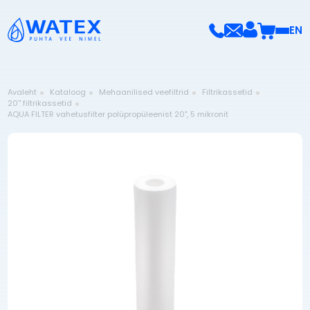
EN
Avaleht
Kataloog
Mehaanilised veefiltrid
Filtrikassetid
20'' filtrikassetid
AQUA FILTER vahetusfilter polüpropüleenist 20", 5 mikronit