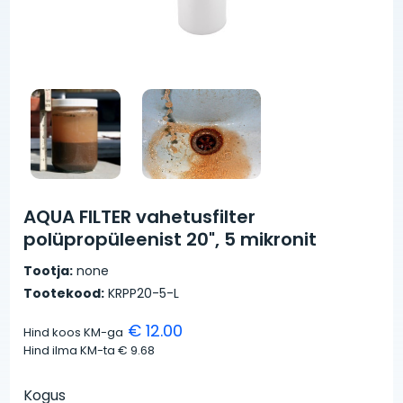
AQUA FILTER vahetusfilter
polüpropüleenist 20", 5 mikronit
Tootja:
none
Tootekood:
KRPP20-5-L
€ 12.00
Hind koos KM-ga
Hind ilma KM-ta
€ 9.68
Kogus