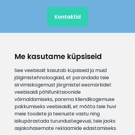
Kontaktid
KLIENDITUGI
Me kasutame küpsiseid
E-posti aadress
Infotelefon
See veebisait kasutab küpsiseid ja muid
info@veefiltrid.ee
+372 58862212
jälgimistehnoloogiaid, et parandada teie
sirvimiskogemust järgmistel eesmärkidel:
Vaata tööaegu
veebisaidi põhifunktsioonide
Reti tee 11, Peetri, 75312 Harju
võimaldamiseks
,
parema kliendikogemuse
maakond, Estonia
pakkumiseks veebisaidil
,
et mõõta teie huvi
meie toodete ja teenuste vastu ning
isikupärastada turundustegevusi
,
teie jaoks
asjakohasemate reklaamide edastamiseks
.