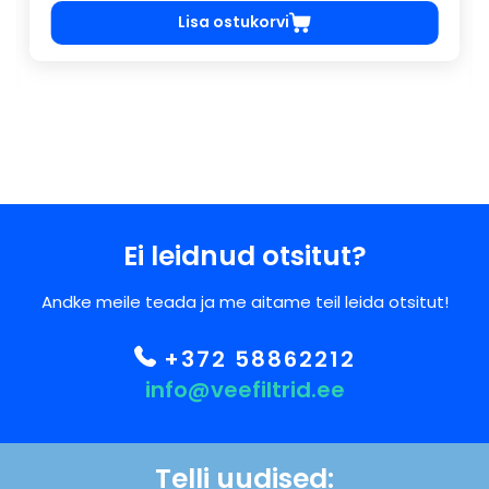
Lisa ostukorvi
Ei leidnud otsitut?
Andke meile teada ja me aitame teil leida otsitut!
+372 58862212
info@veefiltrid.ee
Telli uudised: