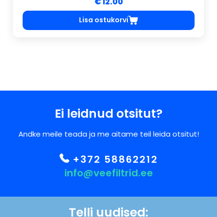
€ 12.00
Lisa ostukorvi
Ei leidnud otsitut?
Andke meile teada ja me aitame teil leida otsitut!
+372 58862212
info@veefiltrid.ee
Telli uudised: