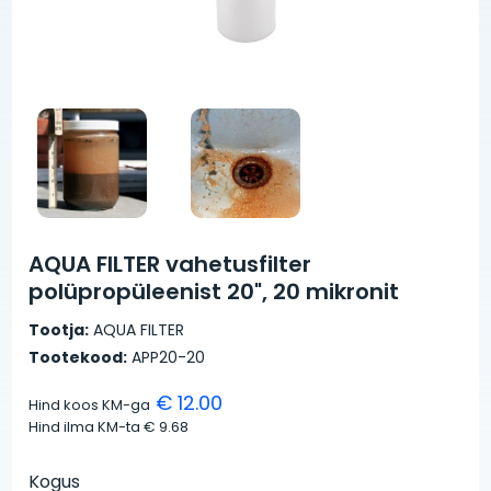
AQUA FILTER vahetusfilter
polüpropüleenist 20", 20 mikronit
Tootja:
AQUA FILTER
Tootekood:
APP20-20
€ 12.00
Hind koos KM-ga
Hind ilma KM-ta
€ 9.68
Kogus