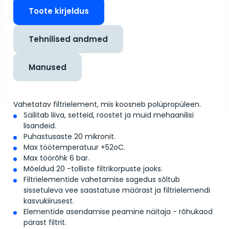
Toote kirjeldus
Tehnilised andmed
Manused
Vahetatav filtrielement, mis koosneb polüpropüleen.
Säilitab liiva, setteid, roostet ja muid mehaanilisi
lisandeid.
Puhastusaste 20 mikronit.
Max töötemperatuur +52
o
C.
Max töörõhk 6 bar.
Mõeldud 20 -tolliste filtrikorpuste jaoks.
Filtrielementide vahetamise sagedus sõltub
sissetuleva vee saastatuse määrast ja filtrielemendi
kasvukiirusest.
Elementide asendamise peamine näitaja - rõhukaod
pärast filtrit.