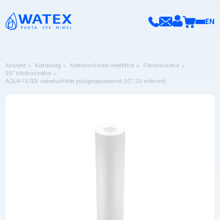
EN
Avaleht
Kataloog
Mehaanilised veefiltrid
Filtrikassetid
20'' filtrikassetid
AQUA FILTER vahetusfilter polüpropüleenist 20", 20 mikronit