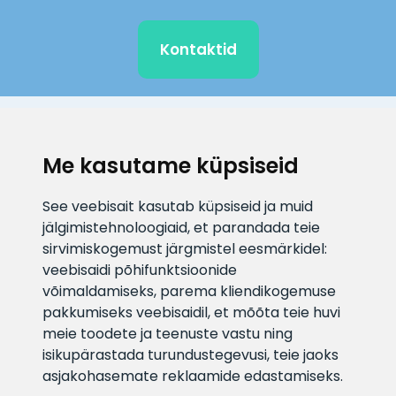
Kontaktid
KLIENDITUGI
Me kasutame küpsiseid
E-posti aadress
Infotelefon
See veebisait kasutab küpsiseid ja muid
info@veefiltrid.ee
+372 58862212
jälgimistehnoloogiaid, et parandada teie
sirvimiskogemust järgmistel eesmärkidel:
Vaata tööaegu
veebisaidi põhifunktsioonide
Reti tee 11, Peetri, 75312 Harju
võimaldamiseks
,
parema kliendikogemuse
maakond, Estonia
pakkumiseks veebisaidil
,
et mõõta teie huvi
meie toodete ja teenuste vastu ning
isikupärastada turundustegevusi
,
teie jaoks
asjakohasemate reklaamide edastamiseks
.