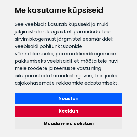
KLIENDITUGI
Me kasutame küpsiseid
E-posti aadress
Infotelefon
See veebisait kasutab küpsiseid ja muid
info@veefiltrid.ee
+372 58862212
jälgimistehnoloogiaid, et parandada teie
sirvimiskogemust järgmistel eesmärkidel:
Vaata tööaegu
veebisaidi põhifunktsioonide
Reti tee 11, Peetri, 75312 Harju
võimaldamiseks
,
parema kliendikogemuse
maakond, Estonia
pakkumiseks veebisaidil
,
et mõõta teie huvi
meie toodete ja teenuste vastu ning
isikupärastada turundustegevusi
,
teie jaoks
asjakohasemate reklaamide edastamiseks
.
Nõustun
Keeldun
Muuda minu eelistusi
Watex Shop © 2026. Kõik õigused kaitstud
webbuilding.lv
mājas lapu izstrāde