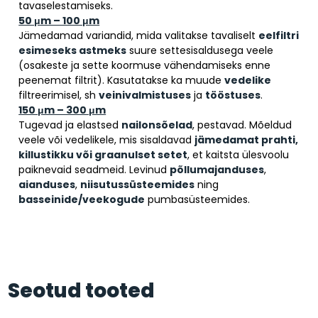
tavaselestamiseks.
50 μm – 100 μm
Jämedamad variandid, mida valitakse tavaliselt
eelfiltri
esimeseks astmeks
suure settesisaldusega veele
(osakeste ja sette koormuse vähendamiseks enne
peenemat filtrit). Kasutatakse ka muude
vedelike
filtreerimisel, sh
veinivalmistuses
ja
tööstuses
.
150 μm – 300 μm
Tugevad ja elastsed
nailon­sõelad
, pestavad. Mõeldud
veele või vedelikele, mis sisaldavad
jämedamat prahti,
killustikku või graanulset setet
, et kaitsta ülesvoolu
paiknevaid seadmeid. Levinud
põllumajanduses
,
aianduses
,
niisutussüsteemides
ning
basseinide/veekogude
pumbasüsteemides.
Seotud tooted