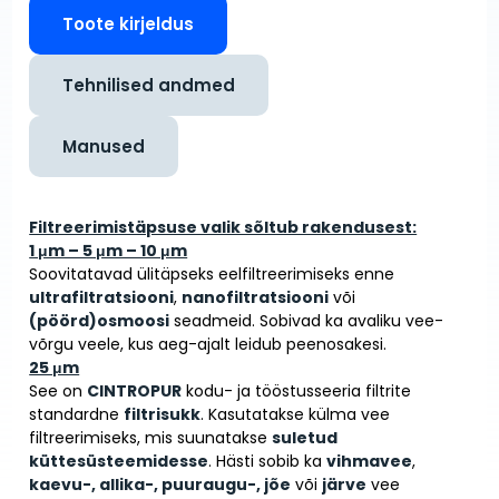
Toote kirjeldus
Tehnilised andmed
Manused
Filtreerimistäpsuse valik sõltub rakendusest:
1 μm – 5 μm – 10 μm
Soovitatavad ülitäpseks eelfiltreerimiseks enne
ultrafiltratsiooni
,
nanofiltratsiooni
või
(pöörd)osmoosi
seadmeid. Sobivad ka avaliku vee­
võrgu veele, kus aeg-ajalt leidub peenosakesi.
25 μm
See on
CINTROPUR
kodu- ja tööstus­seeria filtrite
standardne
filtrisukk
. Kasutatakse külma vee
filtreerimiseks, mis suunatakse
suletud
küttesüsteemidesse
. Hästi sobib ka
vihmavee
,
kaevu-, allika-, puuraugu-, jõe
või
järve
vee