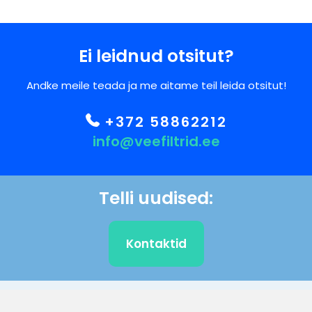
Ei leidnud otsitut?
Andke meile teada ja me aitame teil leida otsitut!
+372 58862212
info@veefiltrid.ee
Telli uudised:
Kontaktid