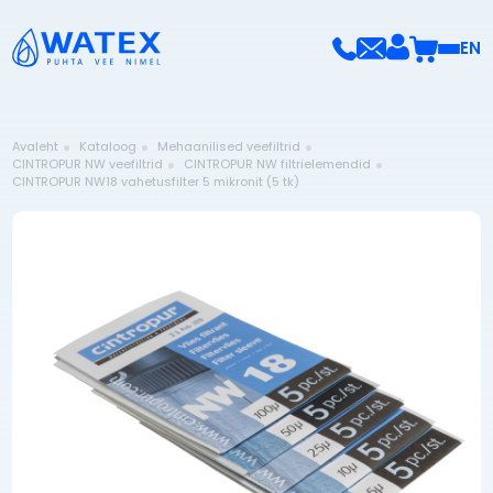
EN
Avaleht
Kataloog
Mehaanilised veefiltrid
CINTROPUR NW veefiltrid
CINTROPUR NW filtrielemendid
CINTROPUR NW18 vahetusfilter 5 mikronit (5 tk)