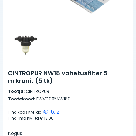
CINTROPUR NW18 vahetusfilter 5
mikronit (5 tk)
Tootja:
CINTROPUR
Tootekood:
FWVC005NW180
€ 16.12
Hind koos KM-ga
Hind ilma KM-ta
€ 13.00
Kogus