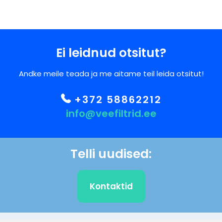
Ei leidnud otsitut?
Andke meile teada ja me aitame teil leida otsitut!
+372 58862212
info@veefiltrid.ee
Telli uudised:
Kontaktid