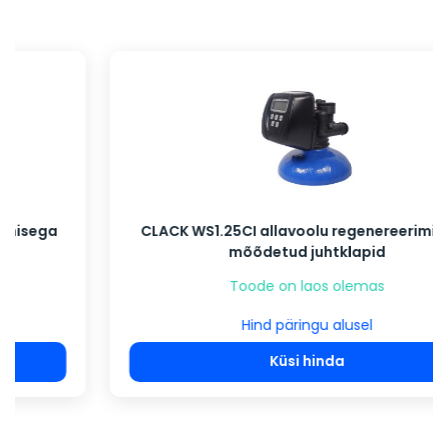
CLACK WS1.25CI allavoolu regenereerimisega
mõõdetud juhtklapid
Toode on laos olemas
Hind päringu alusel
Küsi hinda