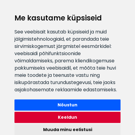
KLIENDITUGI
Me kasutame küpsiseid
E-posti aadress
Infotelefon
See veebisait kasutab küpsiseid ja muid
info@veefiltrid.ee
+372 58862212
jälgimistehnoloogiaid, et parandada teie
sirvimiskogemust järgmistel eesmärkidel:
Vaata tööaegu
veebisaidi põhifunktsioonide
Reti tee 11, Peetri, 75312 Harju
võimaldamiseks
,
parema kliendikogemuse
maakond, Estonia
pakkumiseks veebisaidil
,
et mõõta teie huvi
meie toodete ja teenuste vastu ning
isikupärastada turundustegevusi
,
teie jaoks
asjakohasemate reklaamide edastamiseks
.
Nõustun
Keeldun
Muuda minu eelistusi
Watex Shop © 2026. Kõik õigused kaitstud
webbuilding.lv
mājas lapu izstrāde