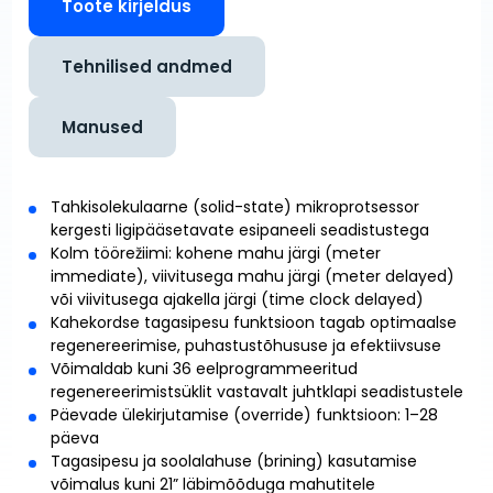
Toote kirjeldus
Tehnilised andmed
Manused
Tahkisolekulaarne (solid-state) mikroprotsessor
kergesti ligipääsetavate esipaneeli seadistustega
Kolm töörežiimi: kohene mahu järgi (meter
immediate), viivitusega mahu järgi (meter delayed)
või viivitusega ajakella järgi (time clock delayed)
Kahekordse tagasipesu funktsioon tagab optimaalse
regenereerimise, puhastustõhususe ja efektiivsuse
Võimaldab kuni 36 eelprogrammeeritud
regenereerimistsüklit vastavalt juhtklapi seadistustele
Päevade ülekirjutamise (override) funktsioon: 1–28
päeva
Tagasipesu ja soolalahuse (brining) kasutamise
võimalus kuni 21” läbimõõduga mahutitele