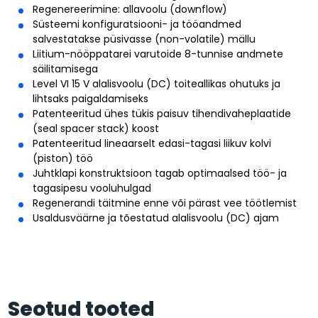
Regenereerimine: allavoolu (downflow)
Süsteemi konfiguratsiooni- ja tööandmed
salvestatakse püsivasse (non-volatile) mällu
Liitium-nööppatarei varutoide 8-tunnise andmete
säilitamisega
Level VI 15 V alalisvoolu (DC) toiteallikas ohutuks ja
lihtsaks paigaldamiseks
Patenteeritud ühes tükis paisuv tihendivaheplaatide
(seal spacer stack) koost
Patenteeritud lineaarselt edasi-tagasi liikuv kolvi
(piston) töö
Juhtklapi konstruktsioon tagab optimaalsed töö- ja
tagasipesu vooluhulgad
Regenerandi täitmine enne või pärast vee töötlemist
Usaldusväärne ja tõestatud alalisvoolu (DC) ajam
Seotud tooted