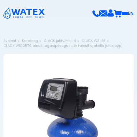
EN
Avaleht
Kataloog
CLACK juhtventiilid
CLACK WS1.25
CLACK WS1.25TC ainult tagasipesuga filter (ainult ajakella juhtklapp)