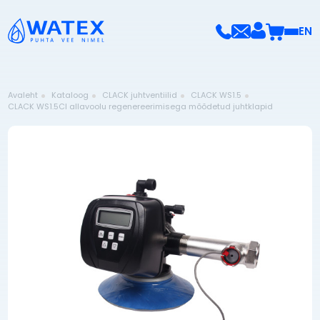
EN
Avaleht
Kataloog
CLACK juhtventiilid
CLACK WS1.5
CLACK WS1.5CI allavoolu regenereerimisega mõõdetud juhtklapid