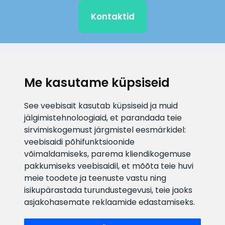
Kontaktid
KLIENDITUGI
Me kasutame küpsiseid
E-posti aadress
Infotelefon
See veebisait kasutab küpsiseid ja muid
info@veefiltrid.ee
+372 58862212
jälgimistehnoloogiaid, et parandada teie
sirvimiskogemust järgmistel eesmärkidel:
Vaata tööaegu
veebisaidi põhifunktsioonide
Reti tee 11, Peetri, 75312 Harju
võimaldamiseks
,
parema kliendikogemuse
maakond, Estonia
pakkumiseks veebisaidil
,
et mõõta teie huvi
meie toodete ja teenuste vastu ning
isikupärastada turundustegevusi
,
teie jaoks
asjakohasemate reklaamide edastamiseks
.