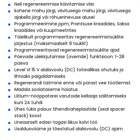
Neli regenereerimise käivitamise viisi:
kohene mahu järgi, viivitusega mahu järgi, viivitusega
ajakella järgi või rõhuerinevuse alusel
Programmeerimine ppm, Prantsuse kraadides, Saksa
kraadides või kuupmeetrites
Täielikult programmeeritav regenereerimistsüklite
järjestus (maksimaalselt 9 tsüklit)
Programmeeritavad regenereerimistsüklite ajad
Päevade ülekirjutamise (override) funktsioon: 1–28
päeva
Level VI 15 V alalisvoolu (DC) toiteallikas ohutuks ja
lihtsaks paigaldamiseks
Regenerandi täitmine enne või pärast vee töötlemist
Madala soolataseme hoiatus
Liitium-nööppatarei varutoide kellaaja säilitamiseks
kuni 24 tundi
Ühes tükis paisuv tihendivaheplaatide (seal spacer
stack) koost
Lineaarselt edasi-tagasi liikuv kolvi töö
Usaldusväärne ja tõestatud alalisvoolu (DC) ajam