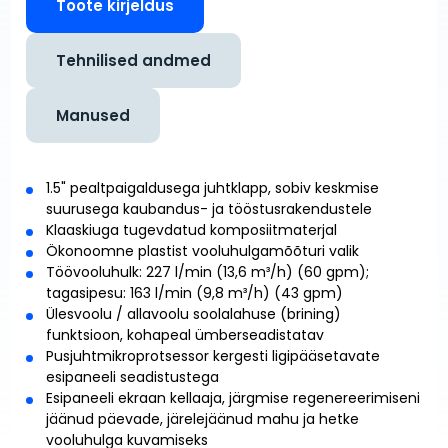
Toote kirjeldus
Tehnilised andmed
Manused
1.5" pealtpaigaldusega juhtklapp, sobiv keskmise
suurusega kaubandus- ja tööstusrakendustele
Klaaskiuga tugevdatud komposiitmaterjal
Ökonoomne plastist vooluhulgamõõturi valik
Töövooluhulk: 227 l/min (13,6 m³/h) (60 gpm);
tagasipesu: 163 l/min (9,8 m³/h) (43 gpm)
Ülesvoolu / allavoolu soolalahuse (brining)
funktsioon, kohapeal ümberseadistatav
Pusjuhtmikroprotsessor kergesti ligipääsetavate
esipaneeli seadistustega
Esipaneeli ekraan kellaaja, järgmise regenereerimiseni
jäänud päevade, järelejäänud mahu ja hetke
vooluhulga kuvamiseks