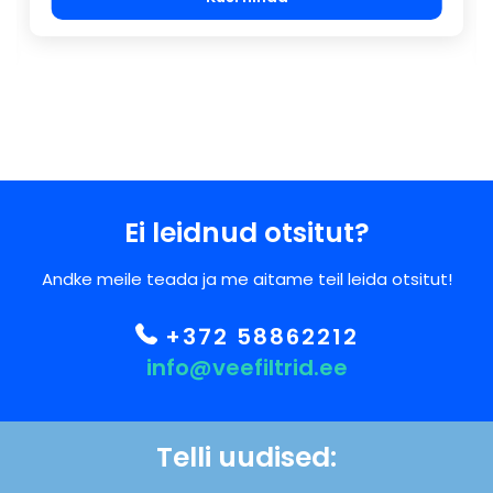
Ei leidnud otsitut?
Andke meile teada ja me aitame teil leida otsitut!
+372 58862212
info@veefiltrid.ee
Telli uudised: