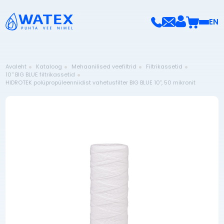
EN
Avaleht
Kataloog
Mehaanilised veefiltrid
Filtrikassetid
10'' BIG BLUE filtrikassetid
HIDROTEK polüpropüleenniidist vahetusfilter BIG BLUE 10", 50 mikronit