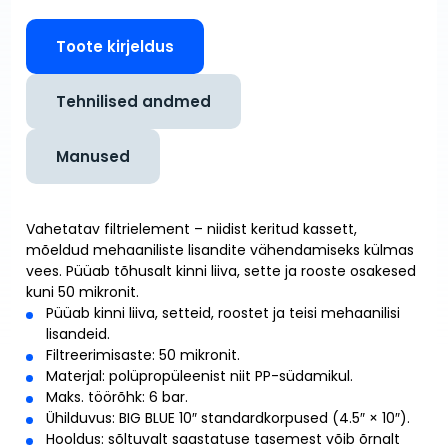
Toote kirjeldus
Tehnilised andmed
Manused
Vahetatav filtrielement – niidist keritud kassett,
mõeldud mehaaniliste lisandite vähendamiseks külmas
vees. Püüab tõhusalt kinni liiva, sette ja rooste osakesed
kuni 50 mikronit.
Püüab kinni liiva, setteid, roostet ja teisi mehaanilisi
lisandeid.
Filtreerimisaste: 50 mikronit.
Materjal: polüpropüleenist niit PP-südamikul.
Maks. töörõhk: 6 bar.
Ühilduvus: BIG BLUE 10″ standardkorpused (4.5″ × 10″).
Hooldus: sõltuvalt saastatuse tasemest võib õrnalt