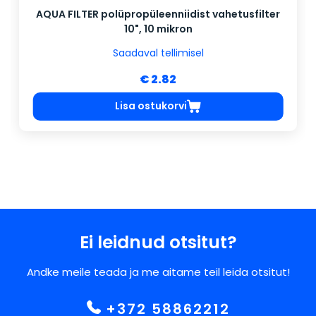
AQUA FILTER polüpropüleenniidist vahetusfilter
10", 10 mikron
Saadaval tellimisel
€ 2.82
Lisa ostukorvi
Ei leidnud otsitut?
Andke meile teada ja me aitame teil leida otsitut!
+372 58862212