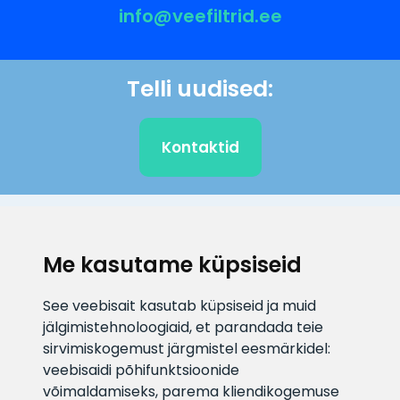
info@veefiltrid.ee
Telli uudised:
Kontaktid
KLIENDITUGI
Me kasutame küpsiseid
E-posti aadress
Infotelefon
See veebisait kasutab küpsiseid ja muid
info@veefiltrid.ee
+372 58862212
jälgimistehnoloogiaid, et parandada teie
sirvimiskogemust järgmistel eesmärkidel:
Vaata tööaegu
veebisaidi põhifunktsioonide
Reti tee 11, Peetri, 75312 Harju
võimaldamiseks
,
parema kliendikogemuse