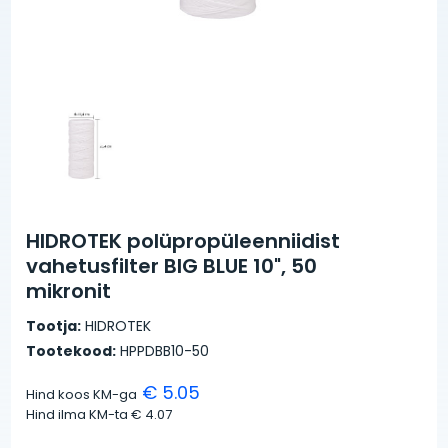
HIDROTEK polüpropüleenniidist
vahetusfilter BIG BLUE 10", 50
mikronit
Tootja:
HIDROTEK
Tootekood:
HPPDBB10-50
€ 5.05
Hind koos KM-ga
Hind ilma KM-ta
€ 4.07