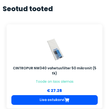
Seotud tooted
CINTROPUR NW340 vahetusfilter 50 mikronit (5
tk)
Toode on laos olemas
€ 27.28
Lisa ostukorvi