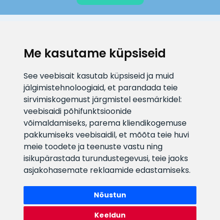
KLIENDITUGI
Me kasutame küpsiseid
E-posti aadress
Infotelefon
See veebisait kasutab küpsiseid ja muid
info@veefiltrid.ee
+372 58862212
jälgimistehnoloogiaid, et parandada teie
sirvimiskogemust järgmistel eesmärkidel:
Vaata tööaegu
veebisaidi põhifunktsioonide
Reti tee 11, Peetri, 75312 Harju
võimaldamiseks
,
parema kliendikogemuse
maakond, Estonia
pakkumiseks veebisaidil
,
et mõõta teie huvi
meie toodete ja teenuste vastu ning
isikupärastada turundustegevusi
,
teie jaoks
asjakohasemate reklaamide edastamiseks
.
Nõustun
Keeldun