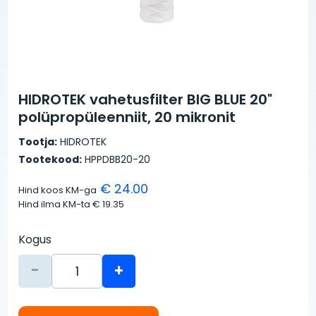
HIDROTEK vahetusfilter BIG BLUE 20"
polüpropüleenniit, 20 mikronit
Tootja:
HIDROTEK
Tootekood:
HPPDBB20-20
€ 24.00
Hind koos KM-ga
Hind ilma KM-ta
€ 19.35
Kogus
-
+