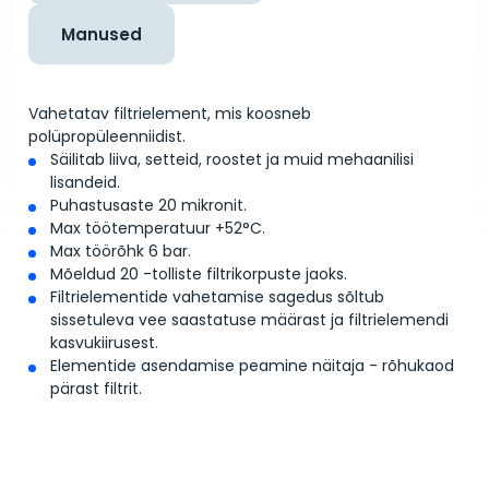
Manused
Vahetatav filtrielement, mis koosneb
polüpropüleenniidist.
Säilitab liiva, setteid, roostet ja muid mehaanilisi
lisandeid.
Puhastusaste 20 mikronit.
Max töötemperatuur +52°C.
Max töörõhk 6 bar.
Mõeldud 20 -tolliste filtrikorpuste jaoks.
Filtrielementide vahetamise sagedus sõltub
sissetuleva vee saastatuse määrast ja filtrielemendi
kasvukiirusest.
Elementide asendamise peamine näitaja - rõhukaod
pärast filtrit.