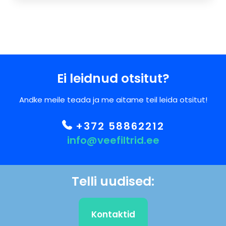
Ei leidnud otsitut?
Andke meile teada ja me aitame teil leida otsitut!
+372 58862212
info@veefiltrid.ee
Telli uudised:
Kontaktid