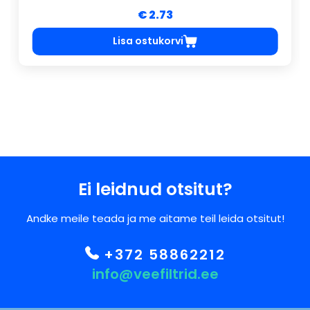
€ 2.73
Lisa ostukorvi
Ei leidnud otsitut?
Andke meile teada ja me aitame teil leida otsitut!
+372 58862212
info@veefiltrid.ee