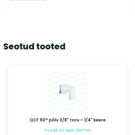
Seotud tooted
QCF 90° põlv 3/8" toru – 1/4" keere
Toode on laos olemas