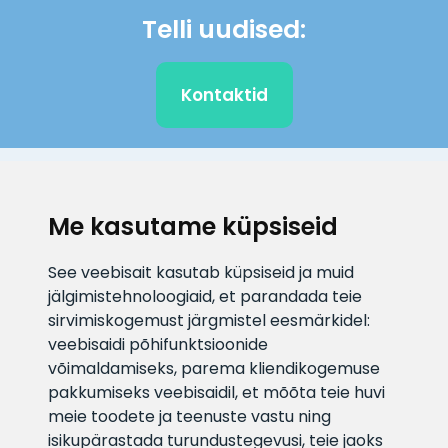
Telli uudised:
Kontaktid
KLIENDITUGI
Me kasutame küpsiseid
E-posti aadress
Infotelefon
See veebisait kasutab küpsiseid ja muid
info@veefiltrid.ee
+372 58862212
jälgimistehnoloogiaid, et parandada teie
sirvimiskogemust järgmistel eesmärkidel:
Vaata tööaegu
veebisaidi põhifunktsioonide
Reti tee 11, Peetri, 75312 Harju
võimaldamiseks
,
parema kliendikogemuse
maakond, Estonia
pakkumiseks veebisaidil
,
et mõõta teie huvi
meie toodete ja teenuste vastu ning
isikupärastada turundustegevusi
,
teie jaoks