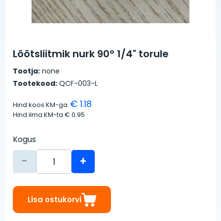
Lõõtsliitmik nurk 90° 1/4" torule
Tootja:
none
Tootekood:
QCF-003-L
€ 1.18
Hind koos KM-ga
Hind ilma KM-ta
€ 0.95
Kogus
-
+
Lisa ostukorvi