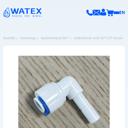
EN
Avaleht
Kataloog
Nurkliitmikud 90°
Lõõtsliitmik nurk 90° 1/4" torule