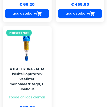
€ 68.20
€ 458.80
Lisa ostukorvi
Lisa ostukorvi
Populaarne!
ATLAS HYDRA RAH M
käsitsi loputatav
veefilter
manomeetritega, 1"
ühendus
Toode on laos olemas