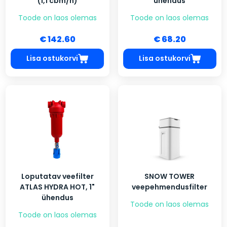
(1,1 cbm/h)
ühendus
Toode on laos olemas
Toode on laos olemas
€ 142.60
€ 68.20
Lisa ostukorvi
Lisa ostukorvi
Loputatav veefilter
SNOW TOWER
ATLAS HYDRA HOT, 1"
veepehmendusfilter
ühendus
Toode on laos olemas
Toode on laos olemas