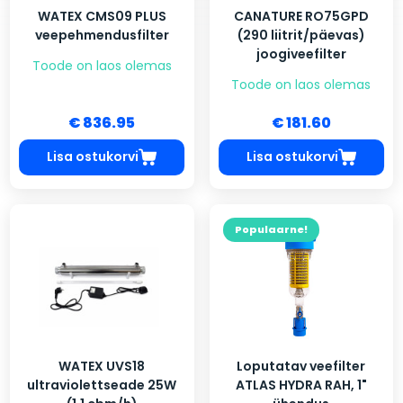
WATEX CMS09 PLUS
CANATURE RO75GPD
veepehmendusfilter
(290 liitrit/päevas)
joogiveefilter
Toode on laos olemas
Toode on laos olemas
€ 836.95
€ 181.60
Lisa ostukorvi
Lisa ostukorvi
Populaarne!
WATEX UVS18
Loputatav veefilter
ultraviolettseade 25W
ATLAS HYDRA RAH, 1"