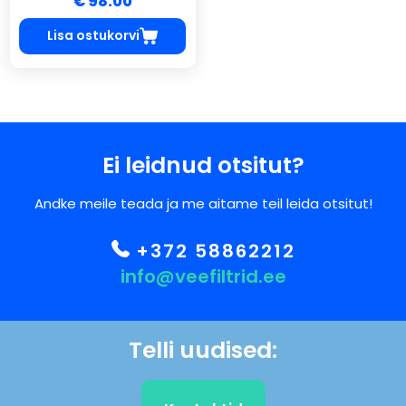
€ 98.00
Lisa ostukorvi
Ei leidnud otsitut?
Andke meile teada ja me aitame teil leida otsitut!
+372 58862212
info@veefiltrid.ee
Telli uudised: