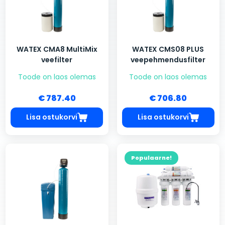
WATEX CMA8 MultiMix
WATEX CMS08 PLUS
veefilter
veepehmendusfilter
Toode on laos olemas
Toode on laos olemas
€ 787.40
€ 706.80
Lisa ostukorvi
Lisa ostukorvi
Populaarne!