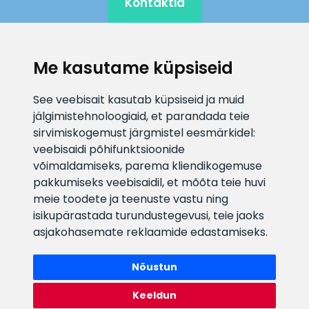
Kontaktid
Me kasutame küpsiseid
KLIENDITUGI
See veebisait kasutab küpsiseid ja muid
E-posti aadress
Infotelefon
jälgimistehnoloogiaid, et parandada teie
info@veefiltrid.ee
+372 58862212
sirvimiskogemust järgmistel eesmärkidel:
veebisaidi põhifunktsioonide
Vaata tööaegu
võimaldamiseks
,
parema kliendikogemuse
pakkumiseks veebisaidil
,
et mõõta teie huvi
Reti tee 11, Peetri, 75312 Harju
meie toodete ja teenuste vastu ning
maakond, Estonia
isikupärastada turundustegevusi
,
teie jaoks
asjakohasemate reklaamide edastamiseks
.
Nõustun
Keeldun