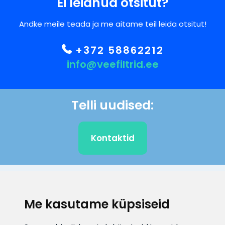
Ei leidnud otsitut?
Andke meile teada ja me aitame teil leida otsitut!
+372 58862212
info@veefiltrid.ee
Telli uudised:
Kontaktid
KLIENDITUGI
Me kasutame küpsiseid
E-posti aadress
Infotelefon