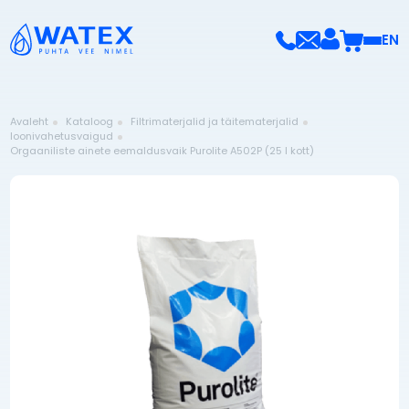
EN
Avaleht
Kataloog
Filtrimaterjalid ja täitematerjalid
Ioonivahetusvaigud
Orgaaniliste ainete eemaldusvaik Purolite A502P (25 l kott)