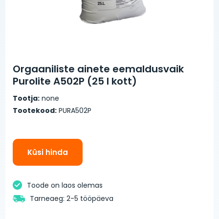
Orgaaniliste ainete eemaldusvaik
Purolite A502P (25 l kott)
Tootja:
none
Tootekood:
PURA502P
Küsi hinda
Toode on laos olemas
Tarneaeg: 2-5 tööpäeva