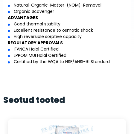
Natural-Organic-Matter-(NOM)-Removal
Organic Scavenger
ADVANTAGES
Good thermal stability
Excellent resistance to osmotic shock
High reversible sorptive capacity
REGULATORY APPROVALS
IFANCA Halal Certified
LPPOM MUI Halal Certified
Certified by the WQA to NSF/ANSI-61 Standard
Seotud tooted