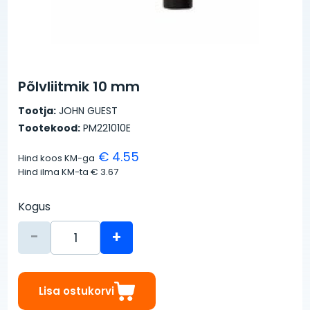
Põlvliitmik 10 mm
Tootja:
JOHN GUEST
Tootekood:
PM221010E
€ 4.55
Hind koos KM-ga
Hind ilma KM-ta
€ 3.67
Kogus
-
+
Lisa ostukorvi