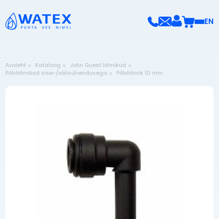
EN
Avaleht
Kataloog
John Guest liitmikud
Põlvliitmikud sise-/välisühendusega
Põlvliitmik 10 mm