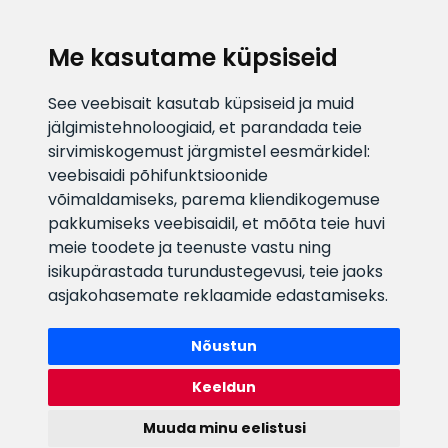
Me kasutame küpsiseid
KLIENDITUGI
See veebisait kasutab küpsiseid ja muid
jälgimistehnoloogiaid, et parandada teie
E-posti aadress
Infotelefon
sirvimiskogemust järgmistel eesmärkidel:
info@veefiltrid.ee
+372 58862212
veebisaidi põhifunktsioonide
võimaldamiseks
,
parema kliendikogemuse
Vaata tööaegu
pakkumiseks veebisaidil
,
et mõõta teie huvi
Reti tee 11, Peetri, 75312 Harju
meie toodete ja teenuste vastu ning
maakond, Estonia
isikupärastada turundustegevusi
,
teie jaoks
asjakohasemate reklaamide edastamiseks
.
Nõustun
Keeldun
Muuda minu eelistusi