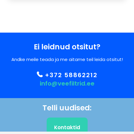
Ei leidnud otsitut?
Andke meile teada ja me aitame teil leida otsitut!
+372 58862212
info@veefiltrid.ee
Telli uudised:
Kontaktid