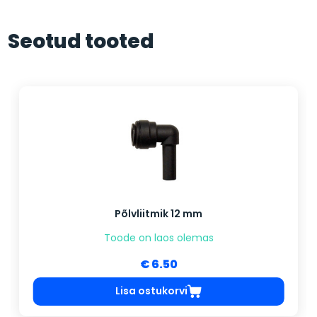
Seotud tooted
Põlvliitmik 12 mm
Toode on laos olemas
€ 6.50
Lisa ostukorvi