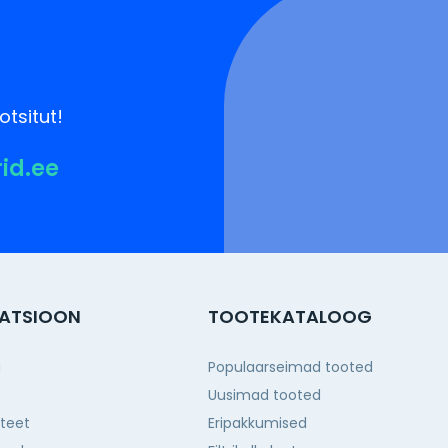
otsitut!
rid.ee
ATSIOON
TOOTEKATALOOG
g
Populaarseimad tooted
Uusimad tooted
iteet
Eripakkumised