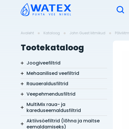
Avaleht
Kataloog
John Guest liitmikud
Põlvlii
Tootekataloog
Joogiveefiltrid
Mehaanilised veefiltrid
Rauaeraldusfiltrid
Veepehmendusfiltrid
MultiMix raua- ja
kareduseemaldusfiltrid
Aktiivsöefiltrid (lõhna ja maitse
eemaldamiseks)