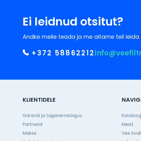
Ei leidnud otsitut?
Andke meile teada ja me aitame teil leida 
+372 58862212
info@veefilt
KLIENTIDELE
NAVIG
Garantii ja taganemisõigus
Kataloo
Partnerid
Meist
Makse
Vee kval