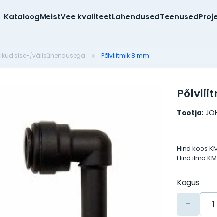
Kataloog
Meist
Vee kvaliteet
Lahendused
Teenused
Proj
tmikud sise-/välisühendusega
Põlvliitmik 8 mm
Põlvli
Tootja:
JO
Hind koos K
Hind ilma K
Kogus
-