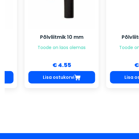
Põlvliitmik 10 mm
Põlvliitmik 1
Toode on laos olemas
Toode on laos 
€ 4.55
€ 6.50
Lisa ostukorvi
Lisa ostukorv