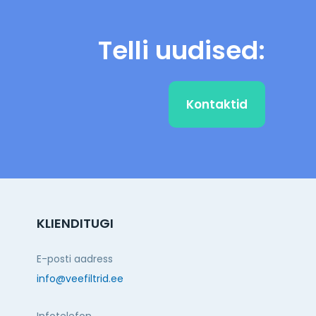
Telli uudised:
Kontaktid
KLIENDITUGI
E-posti aadress
info@veefiltrid.ee