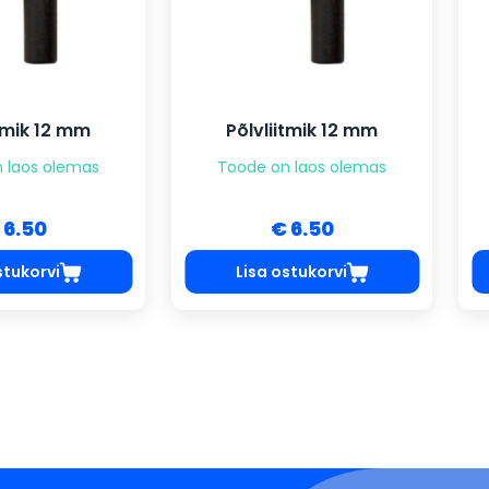
2 mm
Põlvliitmik 12 mm
Põl
olemas
Toode on laos olemas
Tood
€ 6.50
i
Lisa ostukorvi
Li