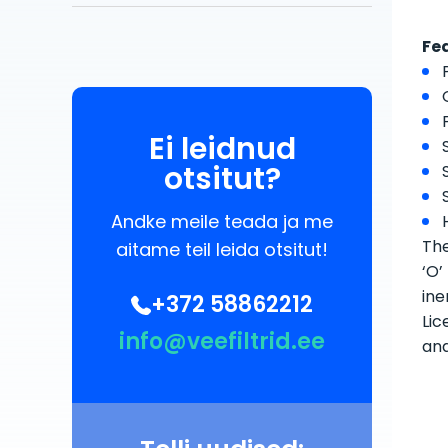
Fe
Ei leidnud
otsitut?
Andke meile teada ja me
The
aitame teil leida otsitut!
‘O’
ine
+372 58862212
Lic
info@veefiltrid.ee
an