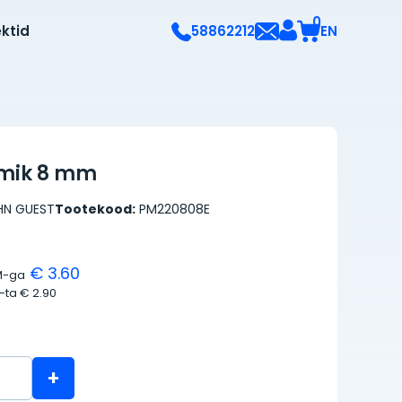
0
ektid
EN
58862212
itmik 8 mm
HN GUEST
Tootekood:
PM220808E
€ 3.60
M-ga
M-ta
€ 2.90
+