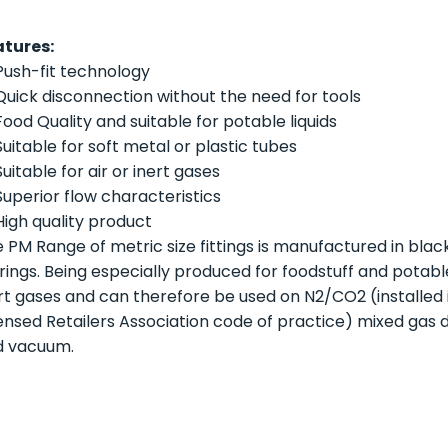
atures:
Push-fit technology
Quick disconnection without the need for tools
Food Quality and suitable for potable liquids
Suitable for soft metal or plastic tubes
Suitable for air or inert gases
Superior flow characteristics
High quality product
 PM Range of metric size fittings is manufactured in blac
 rings. Being especially produced for foodstuff and potable 
rt gases and can therefore be used on N2/CO2 (installed
ensed Retailers Association code of practice) mixed gas 
d vacuum.