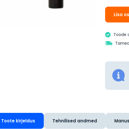
Lisa o
Toode 
Tarnea
Toote kirjeldus
Tehnilised andmed
Manu