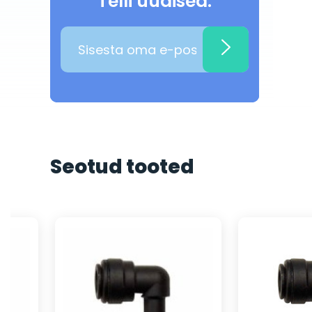
Telli uudised:
Seotud tooted