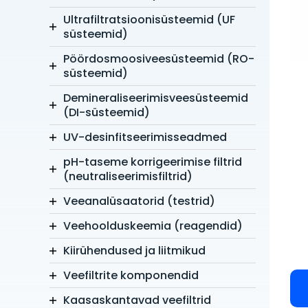
Ultrafiltratsioonisüsteemid (UF
süsteemid)
Pöördosmoosiveesüsteemid (RO-
süsteemid)
Demineraliseerimisveesüsteemid
(DI-süsteemid)
UV-desinfitseerimisseadmed
pH-taseme korrigeerimise filtrid
(neutraliseerimisfiltrid)
Veeanalüsaatorid (testrid)
Veehoolduskeemia (reagendid)
Kiirühendused ja liitmikud
Veefiltrite komponendid
Kaasaskantavad veefiltrid