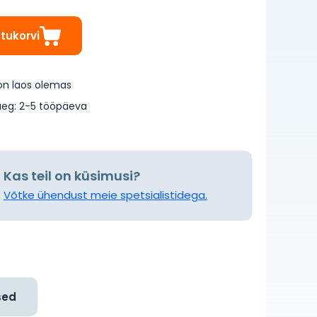
stukorvi
on laos olemas
eg: 2-5 tööpäeva
Kas teil on küsimusi?
Võtke ühendust meie spetsialistidega.
sed