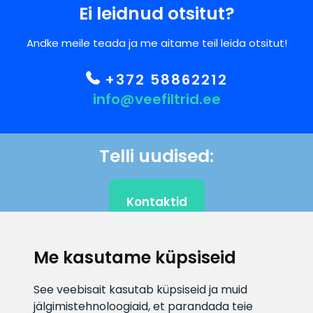
Ei leidnud otsitut?
Andke meile teada ja me aitame teil leida otsitut!
+372 58862212
info@veefiltrid.ee
Telli uudised:
Kontaktid
Me kasutame küpsiseid
KLIENDITUGI
See veebisait kasutab küpsiseid ja muid
jälgimistehnoloogiaid, et parandada teie
E-posti aadress
Infotelefon