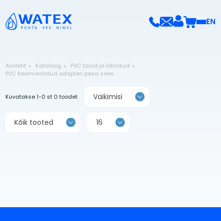
EN
Avaleht
Kataloog
PVC torud ja liitmikud
PVC keermestatud adapteri pesa sees
Vaikimisi
Kuvatakse 1-0 st 0 toodet
Kõik tooted
16