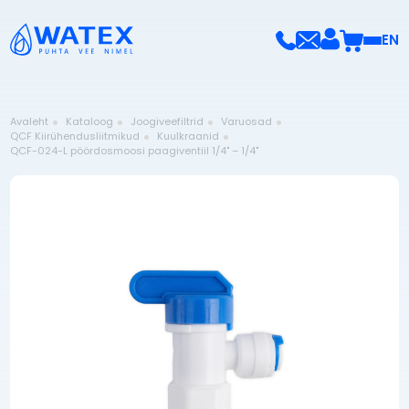
EN
Avaleht
Kataloog
Joogiveefiltrid
Varuosad
QCF Kiirühendusliitmikud
Kuulkraanid
QCF-024-L pöördosmoosi paagiventiil 1/4" – 1/4"