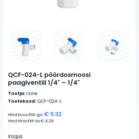
QCF-024-L pöördosmoosi
paagiventiil 1/4" – 1/4"
Tootja:
none
Tootekood:
QCF-024-L
€ 5.32
Hind koos KM-ga
Hind ilma KM-ta
€ 4.29
Kogus