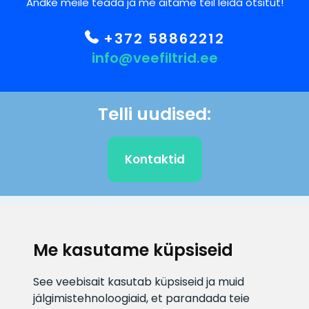
Andke meile teada ja me aitame teil leida otsitut!
+372 58862212
info@veefiltrid.ee
Telli uudised:
Kontaktid
KLIENDITUGI
Me kasutame küpsiseid
E-posti aadress
Infotelefon
See veebisait kasutab küpsiseid ja muid
info@veefiltrid.ee
+372 58862212
jälgimistehnoloogiaid, et parandada teie