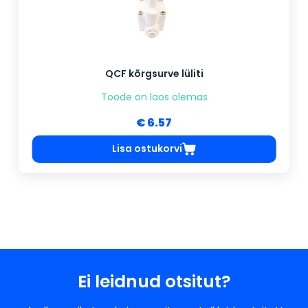
QCF kõrgsurve lüliti
Toode on laos olemas
€ 6.57
Lisa ostukorvi
Ei leidnud otsitut?