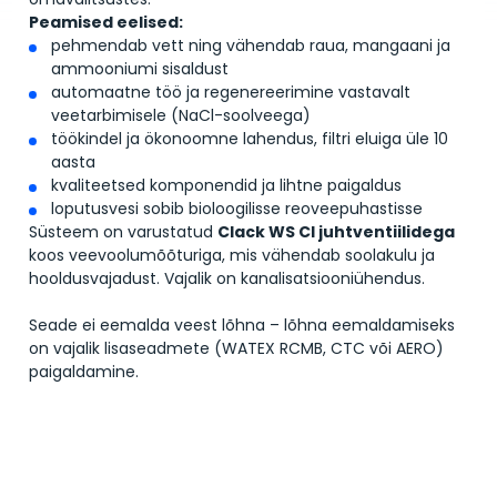
Peamised eelised:
pehmendab vett ning vähendab raua, mangaani ja
ammooniumi sisaldust
automaatne töö ja regenereerimine vastavalt
veetarbimisele (NaCl-soolveega)
töökindel ja ökonoomne lahendus, filtri eluiga üle 10
aasta
kvaliteetsed komponendid ja lihtne paigaldus
loputusvesi sobib bioloogilisse reoveepuhastisse
Süsteem on varustatud
Clack WS CI juhtventiilidega
koos veevoolumõõturiga, mis vähendab soolakulu ja
hooldusvajadust. Vajalik on kanalisatsiooniühendus.
Seade ei eemalda veest lõhna – lõhna eemaldamiseks
on vajalik lisaseadmete (WATEX RCMB, CTC või AERO)
paigaldamine.