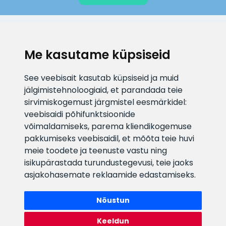
KLIENDITUGI
Me kasutame küpsiseid
E-posti aadress
Infotelefon
See veebisait kasutab küpsiseid ja muid
info@veefiltrid.ee
+372 58862212
jälgimistehnoloogiaid, et parandada teie
sirvimiskogemust järgmistel eesmärkidel:
Vaata tööaegu
veebisaidi põhifunktsioonide
Reti tee 11, Peetri, 75312 Harju
võimaldamiseks
,
parema kliendikogemuse
maakond, Estonia
pakkumiseks veebisaidil
,
et mõõta teie huvi
meie toodete ja teenuste vastu ning
isikupärastada turundustegevusi
,
teie jaoks
asjakohasemate reklaamide edastamiseks
.
Nõustun
Keeldun