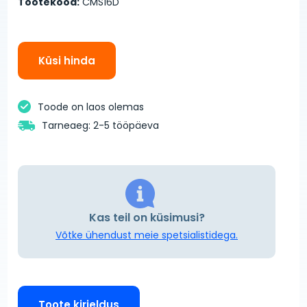
Tootekood:
CMS16D
Küsi hinda
Toode on laos olemas
Tarneaeg: 2-5 tööpäeva
Kas teil on küsimusi?
Võtke ühendust meie spetsialistidega.
Toote kirjeldus