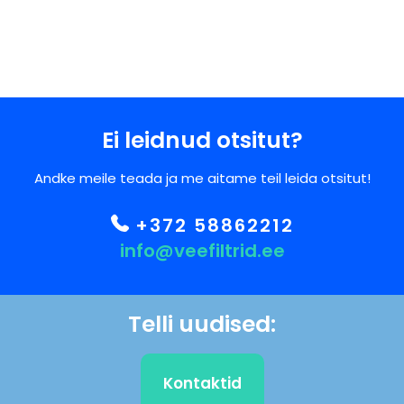
Ei leidnud otsitut?
Andke meile teada ja me aitame teil leida otsitut!
+372 58862212
info@veefiltrid.ee
Telli uudised:
Kontaktid