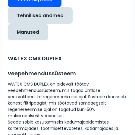
Tehnilised andmed
Manused
WATEX CMS DUPLEX
veepehmendussüsteem
WATEX CMS DUPLEX on pidevalt töötav
veepehmendussüsteem, mis tagab ühtlase
veekvaliteedi ka regenereerimise ajal. Süsteem koosneb
kahest filtripaagist, mis töötavad samaaegselt –
regenereerimise ajal on tagatud kuni 50%
maksimaalsest veevoolust.
Seade sobib kasutamiseks kodumajapidamistes,
kortermajades, tootmisettevõtetes, katlamajades ja
omavalitsustes.