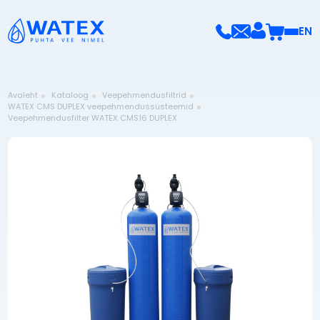
EN
Avaleht
Kataloog
Veepehmendusfiltrid
WATEX CMS DUPLEX veepehmendussüsteemid
Veepehmendusfilter WATEX CMS16 DUPLEX