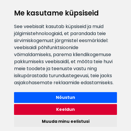
KLIENDITUGI
Me kasutame küpsiseid
E-posti aadress
Infotelefon
See veebisait kasutab küpsiseid ja muid
info@veefiltrid.ee
+372 58862212
jälgimistehnoloogiaid, et parandada teie
sirvimiskogemust järgmistel eesmärkidel:
Vaata tööaegu
veebisaidi põhifunktsioonide
Reti tee 11, Peetri, 75312 Harju
võimaldamiseks
,
parema kliendikogemuse
maakond, Estonia
pakkumiseks veebisaidil
,
et mõõta teie huvi
meie toodete ja teenuste vastu ning
isikupärastada turundustegevusi
,
teie jaoks
asjakohasemate reklaamide edastamiseks
.
Nõustun
Keeldun
Muuda minu eelistusi
Watex Shop © 2026. Kõik õigused kaitstud
webbuilding.lv
mājas lapu izstrāde