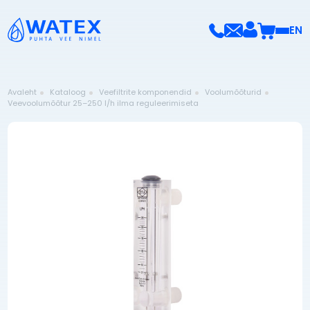
EN
Avaleht
Kataloog
Veefiltrite komponendid
Voolumõõturid
Veevoolumõõtur 25–250 l/h ilma reguleerimiseta