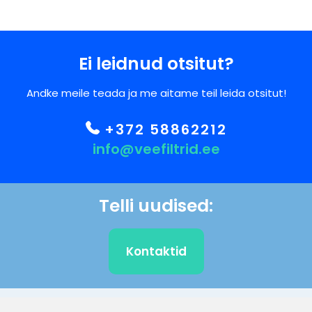
Ei leidnud otsitut?
Andke meile teada ja me aitame teil leida otsitut!
+372 58862212
info@veefiltrid.ee
Telli uudised:
Kontaktid