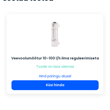
Veevoolumõõtur 10–100 l/h ilma reguleerimiseta
Toode on laos olemas
Hind päringu alusel
Küsi hinda