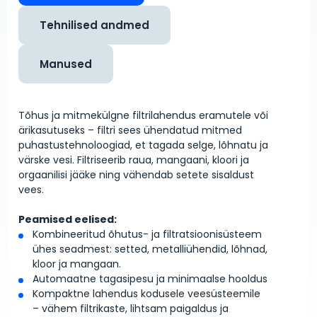
Tehnilised andmed
Manused
Tõhus ja mitmekülgne filtrilahendus eramutele või
ärikasutuseks – filtri sees ühendatud mitmed
puhastustehnoloogiad, et tagada selge, lõhnatu ja
värske vesi. Filtriseerib raua, mangaani, kloori ja
orgaanilisi jääke ning vähendab setete sisaldust
vees.
Peamised eelised:
Kombineeritud õhutus- ja filtratsioonisüsteem
ühes seadmest: setted, metalliühendid, lõhnad,
kloor ja mangaan.
Automaatne tagasipesu ja minimaalse hooldus
Kompaktne lahendus kodusele veesüsteemile
– vähem filtrikaste, lihtsam paigaldus ja