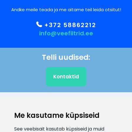
Andke meile teada ja me aitame teil leida otsitut!
+372 58862212
info@veefiltrid.ee
Telli uudised:
Kontaktid
KLIENDITUGI
Me kasutame küpsiseid
E-posti aadress
Infotelefon
See veebisait kasutab küpsiseid ja muid
info@veefiltrid.ee
+372 58862212