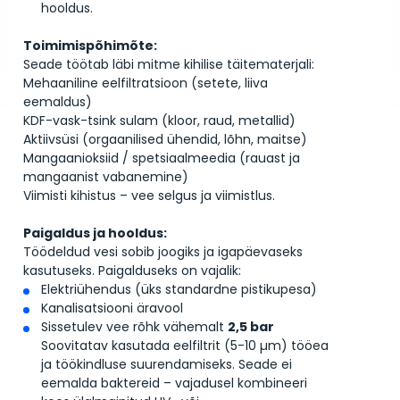
hooldus.
Toimimispõhimõte:
Seade töötab läbi mitme kihilise täitematerjali:
Mehaaniline eelfiltratsioon (setete, liiva
eemaldus)
KDF-vask-tsink sulam (kloor, raud, metallid)
Aktiivsüsi (orgaanilised ühendid, lõhn, maitse)
Mangaanioksiid / spetsiaalmeedia (rauast ja
mangaanist vabanemine)
Viimisti kihistus – vee selgus ja viimistlus.
Paigaldus ja hooldus:
Töödeldud vesi sobib joogiks ja igapäevaseks
kasutuseks. Paigalduseks on vajalik:
Elektriühendus (üks standardne pistikupesa)
Kanalisatsiooni äravool
Sissetulev vee rõhk vähemalt
2,5 bar
Soovitatav kasutada eelfiltrit (5-10 µm) tööea
ja töökindluse suurendamiseks. Seade ei
eemalda baktereid – vajadusel kombineeri