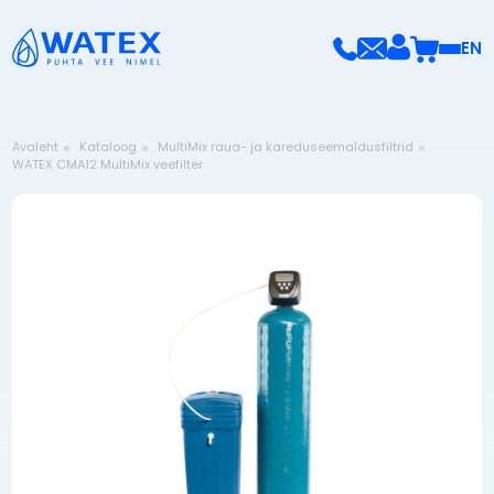
EN
Avaleht
Kataloog
MultiMix raua- ja kareduseemaldusfiltrid
WATEX CMA12 MultiMix veefilter