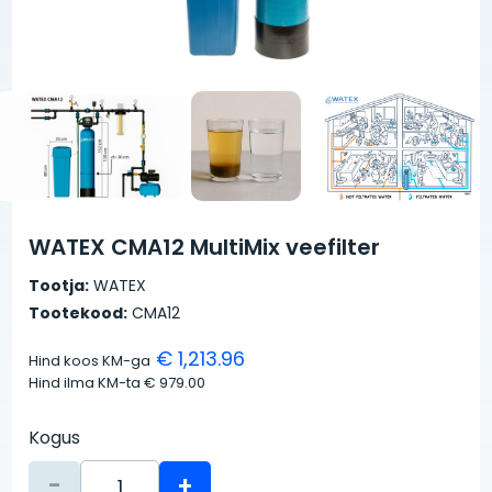
WATEX CMA12 MultiMix veefilter
Tootja:
WATEX
Tootekood:
CMA12
€ 1,213.96
Hind koos KM-ga
Hind ilma KM-ta
€ 979.00
Kogus
-
+