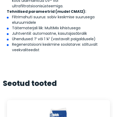
koos ülalmainitud UV- või
ultrafiltratsioonisüsteemiga.
Tehnilised parameetrid (mudel CMA12):
Filtrimahuti suurus: sobiv keskmise suurusega
eluruumidele
Täitematerjali liik: MultiMix kihistusega
Juhtventiil: automaatne, kasutajasõbralik
Ühendused: 1″ või 1 ¼″ (vastavalt paigaldusele)
Regeneratsiooni keskmine soolatarve: sõltuvalt
veekvaliteedist
Seotud tooted