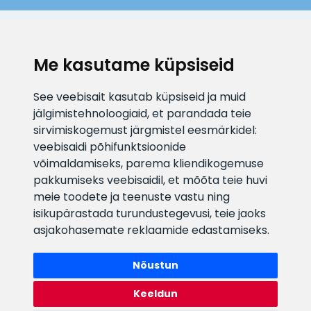
KLIENDITUGI
Me kasutame küpsiseid
E-posti aadress
Infotelefon
See veebisait kasutab küpsiseid ja muid
info@veefiltrid.ee
+372 58862212
jälgimistehnoloogiaid, et parandada teie
sirvimiskogemust järgmistel eesmärkidel:
Vaata tööaegu
veebisaidi põhifunktsioonide
Reti tee 11, Peetri, 75312 Harju
võimaldamiseks
,
parema kliendikogemuse
maakond, Estonia
pakkumiseks veebisaidil
,
et mõõta teie huvi
meie toodete ja teenuste vastu ning
isikupärastada turundustegevusi
,
teie jaoks
asjakohasemate reklaamide edastamiseks
.
Nõustun
Keeldun