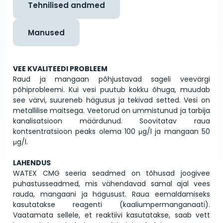
Tehnilised andmed
Manused
VEE KVALITEEDI PROBLEEM
Raud ja mangaan põhjustavad sageli veevärgi
põhiprobleemi. Kui vesi puutub kokku õhuga, muudab
see värvi, suureneb hägusus ja tekivad setted. Vesi on
metallilise maitsega. Veetorud on ummistunud ja tarbija
kanalisatsioon määrdunud. Soovitatav raua
kontsentratsioon peaks olema 100 μg/l ja mangaan 50
μg/l.
LAHENDUS
WATEX CMG seeria seadmed on tõhusad joogivee
puhastusseadmed, mis vähendavad samal ajal vees
rauda, ​​mangaani ja hägusust. Raua eemaldamiseks
kasutatakse reagenti (kaaliumpermanganaati).
Vaatamata sellele, et reaktiivi kasutatakse, saab vett