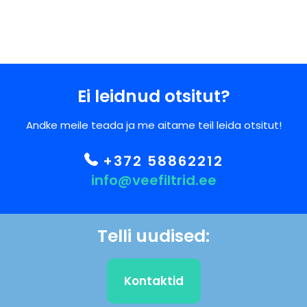
Ei leidnud otsitut?
Andke meile teada ja me aitame teil leida otsitut!
+372 58862212
info@veefiltrid.ee
Telli uudised:
Kontaktid