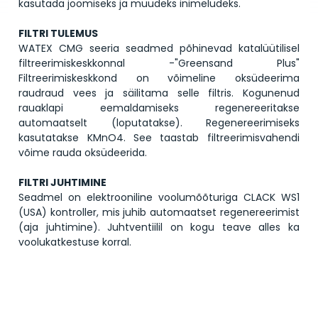
kasutada joomiseks ja muudeks inimeludeks.
FILTRI TULEMUS
WATEX CMG seeria seadmed põhinevad katalüütilisel
filtreerimiskeskkonnal -"Greensand Plus"
Filtreerimiskeskkond on võimeline oksüdeerima
raudraud vees ja säilitama selle filtris. Kogunenud
rauaklapi eemaldamiseks regenereeritakse
automaatselt (loputatakse). Regenereerimiseks
kasutatakse KMnO4. See taastab filtreerimisvahendi
võime rauda oksüdeerida.
FILTRI JUHTIMINE
Seadmel on elektrooniline voolumõõturiga CLACK WS1
(USA) kontroller, mis juhib automaatset regenereerimist
(aja juhtimine). Juhtventiilil on kogu teave alles ka
voolukatkestuse korral.