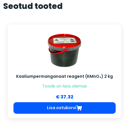
Seotud tooted
Kaaliumpermanganaat reagent (KMnO₄) 2 kg
Toode on laos olemas
€ 37.32
Lisa ostukorvi