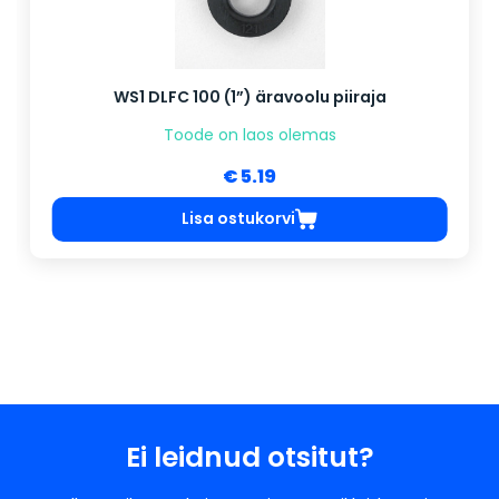
WS1 DLFC 100 (1”) äravoolu piiraja
Toode on laos olemas
€ 5.19
Lisa ostukorvi
Ei leidnud otsitut?