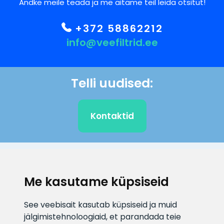
Andke meile teada ja me aitame teil leida otsitut!
+372 58862212
info@veefiltrid.ee
Telli uudised:
Kontaktid
KLIENDITUGI
Me kasutame küpsiseid
E-posti aadress
Infotelefon
See veebisait kasutab küpsiseid ja muid
info@veefiltrid.ee
+372 58862212
jälgimistehnoloogiaid, et parandada teie