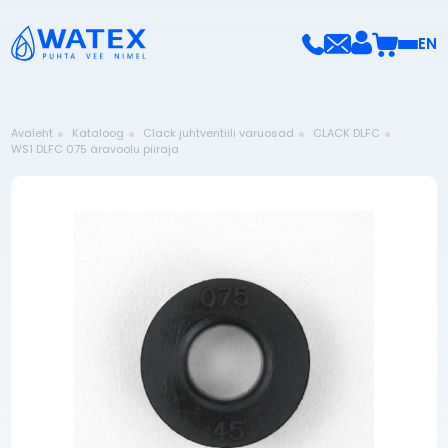
EN
Avaleht
Kataloog
Clack juhtventiili varuosad
CLACK DLFC
WS1 DLFC 075 äravoolu piiraja