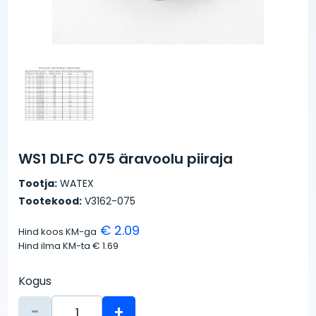
WS1 DLFC 075 äravoolu piiraja
Tootja:
WATEX
Tootekood:
V3162-075
€ 2.09
Hind koos KM-ga
Hind ilma KM-ta
€ 1.69
Kogus
-
+