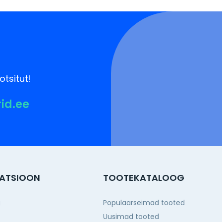
otsitut!
rid.ee
ATSIOON
TOOTEKATALOOG
g
Populaarseimad tooted
Uusimad tooted