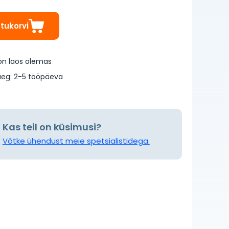
stukorvi
on laos olemas
eg: 2-5 tööpäeva
Kas teil on küsimusi?
Võtke ühendust meie spetsialistidega.