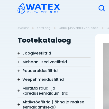
Avaleht
Kataloog
Clack juhtventiili varuosad
C
Tootekataloog
Joogiveefiltrid
Mehaanilised veefiltrid
Rauaeraldusfiltrid
Veepehmendusfiltrid
MultiMix raua- ja
kareduseemaldusfiltrid
Aktiivsöefiltrid (lõhna ja maitse
eemaldamiseks)