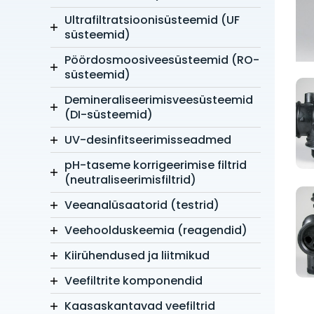
Ultrafiltratsioonisüsteemid (UF
süsteemid)
Pöördosmoosiveesüsteemid (RO-
süsteemid)
Demineraliseerimisveesüsteemid
(DI-süsteemid)
UV-desinfitseerimisseadmed
pH-taseme korrigeerimise filtrid
(neutraliseerimisfiltrid)
Veeanalüsaatorid (testrid)
Veehoolduskeemia (reagendid)
Kiirühendused ja liitmikud
Veefiltrite komponendid
Kaasaskantavad veefiltrid