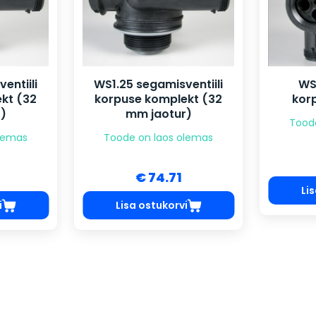
entiili
WS1.25 segamisventiili
WS
kt (32
korpuse komplekt (32
kor
)
mm jaotur)
Tood
olemas
Toode on laos olemas
€ 74.71
Li
i
Lisa ostukorvi