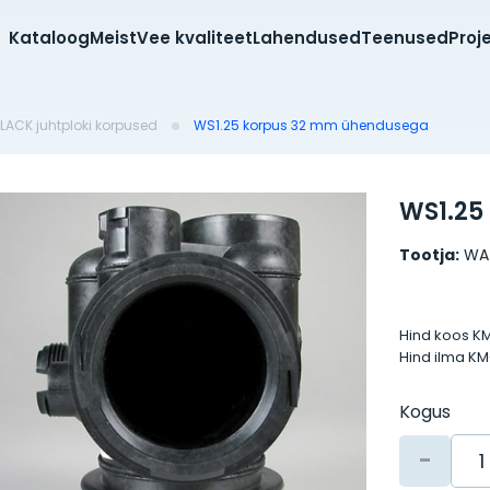
Kataloog
Meist
Vee kvaliteet
Lahendused
Teenused
Proj
LACK juhtploki korpused
WS1.25 korpus 32 mm ühendusega
WS1.25
Tootja:
WA
Hind koos K
Hind ilma K
Kogus
-