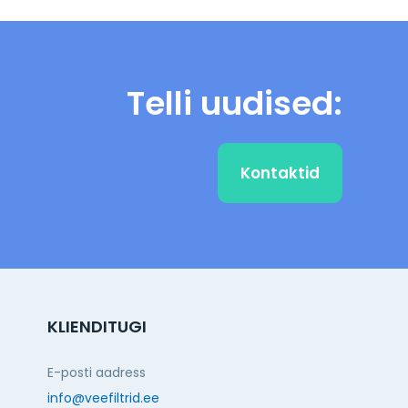
Telli uudised:
Kontaktid
KLIENDITUGI
E-posti aadress
info@veefiltrid.ee