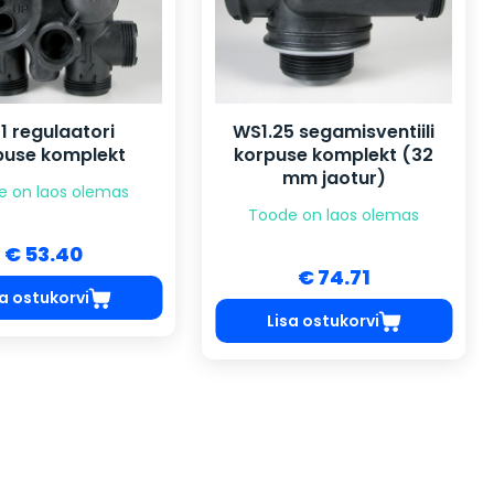
1 regulaatori
WS1.25 segamisventiili
puse komplekt
korpuse komplekt (32
mm jaotur)
e on laos olemas
Toode on laos olemas
€ 53.40
€ 74.71
sa ostukorvi
Lisa ostukorvi