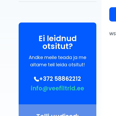
WS
Ei leidnud
otsitut?
Andke meile teada ja me
aitame teil leida otsitut!
+372 58862212
info@veefiltrid.ee