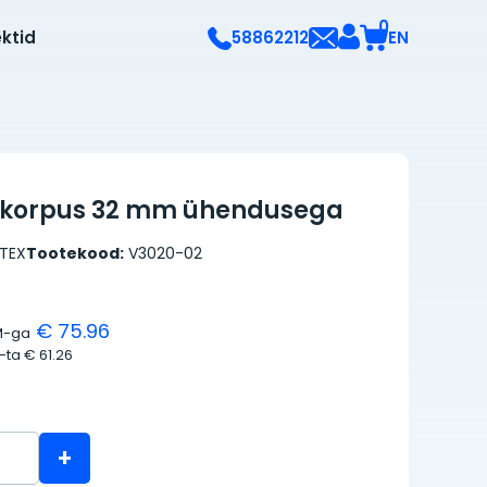
0
ektid
EN
58862212
 korpus 32 mm ühendusega
TEX
Tootekood:
V3020-02
€ 75.96
M-ga
M-ta
€ 61.26
+