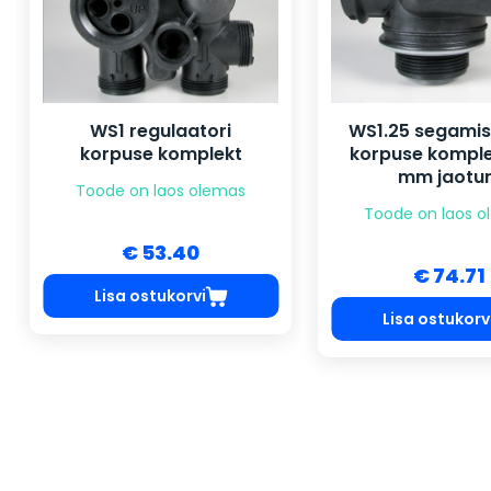
WS1 regulaatori
WS1.25 segamisv
korpuse komplekt
korpuse komple
mm jaotur
Toode on laos olemas
Toode on laos 
€ 53.40
€ 74.71
Lisa ostukorvi
Lisa ostukorv