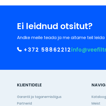
Ei leidnud otsitut?
Andke meile teada ja me aitame teil leida 
+372 58862212
info@veefilt
KLIENTIDELE
NAVIG
Garantii ja taganemisõigus
Kataloo
Partnerid
Meist