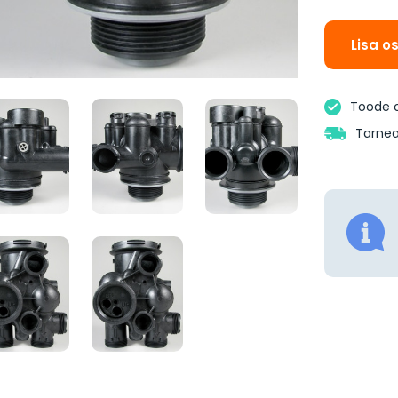
Lisa o
Toode 
Tarnea