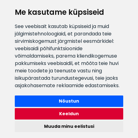
KLIENDITUGI
Me kasutame küpsiseid
E-posti aadress
Infotelefon
See veebisait kasutab küpsiseid ja muid
info@veefiltrid.ee
+372 58862212
jälgimistehnoloogiaid, et parandada teie
sirvimiskogemust järgmistel eesmärkidel:
Vaata tööaegu
veebisaidi põhifunktsioonide
Reti tee 11, Peetri, 75312 Harju
võimaldamiseks
,
parema kliendikogemuse
maakond, Estonia
pakkumiseks veebisaidil
,
et mõõta teie huvi
meie toodete ja teenuste vastu ning
isikupärastada turundustegevusi
,
teie jaoks
asjakohasemate reklaamide edastamiseks
.
Nõustun
Keeldun
Muuda minu eelistusi
Watex Shop © 2026. Kõik õigused kaitstud
webbuilding.lv
mājas lapu izstrāde