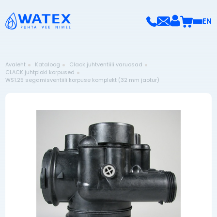
EN
Avaleht
Kataloog
Clack juhtventiili varuosad
CLACK juhtploki korpused
WS1.25 segamisventiili korpuse komplekt (32 mm jaotur)