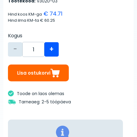
Tootekood:
V3020-03
€ 74.71
Hind koos KM-ga
Hind ilma KM-ta
€ 60.25
Kogus
-
+
Lisa ostukorvi
Toode on laos olemas
Tarneaeg: 2-5 tööpäeva