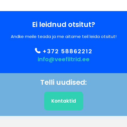
Ei leidnud otsitut?
Andke meile teada ja me aitame teil leida otsitut!
+372 58862212
info@veefiltrid.ee
Telli uudised:
Kontaktid