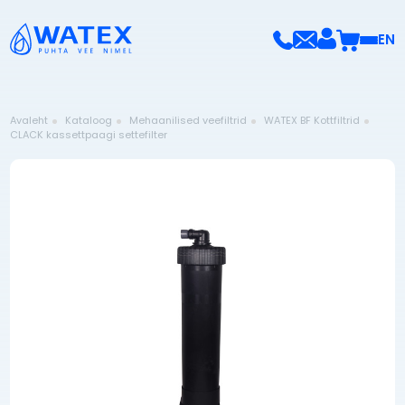
EN
Avaleht
Kataloog
Mehaanilised veefiltrid
WATEX BF Kottfiltrid
CLACK kassettpaagi settefilter