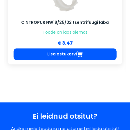
CINTROPUR NW18/25/32 tsentrifuugi laba
Toode on laos olemas
€ 3.47
Lisa ostukorvi
Ei leidnud otsitut?
Andke meile teada ja me aitame teil leida otsitut!