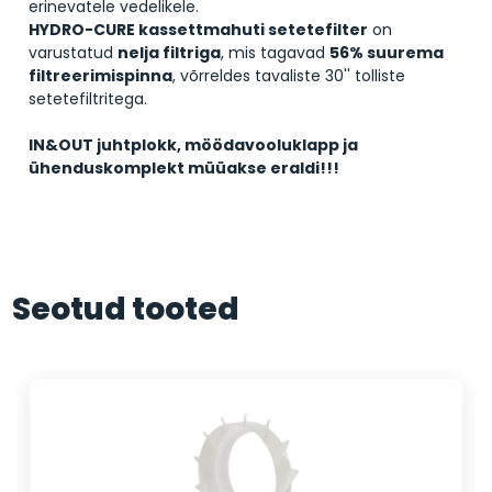
erinevatele vedelikele.
HYDRO-CURE kassettmahuti setetefilter
on
varustatud
nelja filtriga
, mis tagavad
56% suurema
filtreerimispinna
, võrreldes tavaliste 30'' tolliste
setetefiltritega.
IN&OUT juhtplokk, möödavooluklapp ja
ühenduskomplekt müüakse eraldi!!!
Seotud tooted