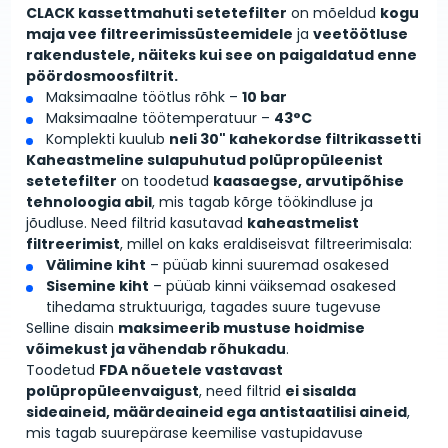
CLACK kassettmahuti setetefilter
on mõeldud
kogu
maja vee filtreerimissüsteemidele
ja
veetöötluse
rakendustele, näiteks kui see on paigaldatud enne
pöördosmoosfiltrit.
Maksimaalne töötlus rõhk –
10 bar
Maksimaalne töötemperatuur –
43°C
Komplekti kuulub
neli 30" kahekordse filtrikassetti
Kaheastmeline
sulapuhutud polüpropüleenist
setetefilter
on toodetud
kaasaegse, arvutipõhise
tehnoloogia abil
, mis tagab kõrge töökindluse ja
jõudluse. Need filtrid kasutavad
kaheastmelist
filtreerimist
, millel on kaks eraldiseisvat filtreerimisala:
Välimine kiht
– püüab kinni suuremad osakesed
Sisemine kiht
– püüab kinni väiksemad osakesed
tihedama struktuuriga, tagades suure tugevuse
Selline disain
maksimeerib mustuse hoidmise
võimekust ja vähendab rõhukadu
.
Toodetud
FDA nõuetele vastavast
polüpropüleenvaigust
, need filtrid
ei sisalda
sideaineid, määrdeaineid ega antistaatilisi aineid
,
mis tagab suurepärase keemilise vastupidavuse