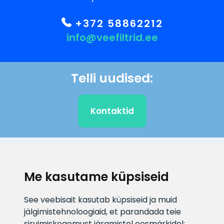
+372 58862212
info@veefiltrid.ee
Telli uudised:
Kontaktid
KLIENDITUGI
Me kasutame küpsiseid
E-posti aadress
Infotelefon
See veebisait kasutab küpsiseid ja muid
info@veefiltrid.ee
+372 58862212
jälgimistehnoloogiaid, et parandada teie
sirvimiskogemust järgmistel eesmärkidel: