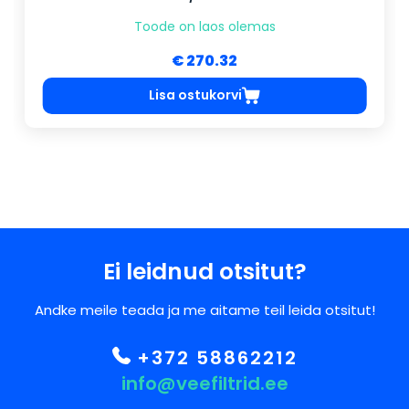
Toode on laos olemas
€ 270.32
Lisa ostukorvi
Ei leidnud otsitut?
Andke meile teada ja me aitame teil leida otsitut!
+372 58862212
info@veefiltrid.ee