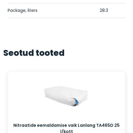
Package, liters
28.3
Seotud tooted
Nitraatide eemaldamise vaik Lanlang TA465D 25
l/kott