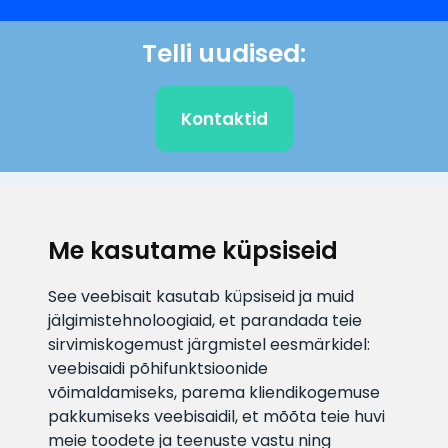
Telli uudised:
Kontaktid
KLIENDITUGI
Me kasutame küpsiseid
E-posti aadress
Infotelefon
See veebisait kasutab küpsiseid ja muid
info@veefiltrid.ee
+372 58862212
jälgimistehnoloogiaid, et parandada teie
sirvimiskogemust järgmistel eesmärkidel:
Vaata tööaegu
veebisaidi põhifunktsioonide
Reti tee 11, Peetri, 75312 Harju
võimaldamiseks
,
parema kliendikogemuse
maakond, Estonia
pakkumiseks veebisaidil
,
et mõõta teie huvi
meie toodete ja teenuste vastu ning