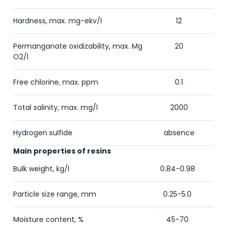
Hardness, max. mg-ekv/l
12
Permanganate oxidizability, max. Mg
20
O
2
/l
Free chlorine, max. ppm
0.1
Total salinity, max. mg/l
2000
Hydrogen sulfide
absence
Main properties of resins
Bulk weight, kg/l
0.84-0.98
Particle size range, mm
0.25-5.0
Moisture content, %
45-70