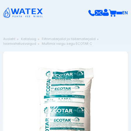
EN
Avaleht
Kataloog
Filtrimaterjalid ja täitematerjalid
Ioonivahetusvaigud
Multimix vaigu segu ECOTAR C